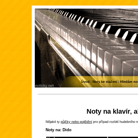
Úvod
|
Noty ke stažení
|
Hledám no
Noty na klavír, 
Nějaké ty
půjčky nebo pojištění
pro případ rozbití hudebního n
Noty na: Dido