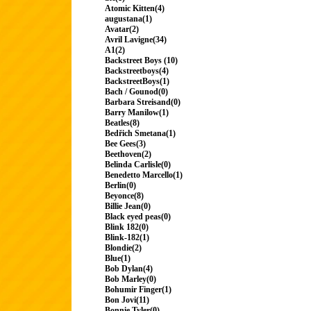
Atomic Kitten(4)
augustana(1)
Avatar(2)
Avril Lavigne(34)
A1(2)
Backstreet Boys (10)
Backstreetboys(4)
BackstreetBoys(1)
Bach / Gounod(0)
Barbara Streisand(0)
Barry Manilow(1)
Beatles(8)
Bedřich Smetana(1)
Bee Gees(3)
Beethoven(2)
Belinda Carlisle(0)
Benedetto Marcello(1)
Berlin(0)
Beyonce(8)
Billie Jean(0)
Black eyed peas(0)
Blink 182(0)
Blink-182(1)
Blondie(2)
Blue(1)
Bob Dylan(4)
Bob Marley(0)
Bohumir Finger(1)
Bon Jovi(11)
Bonnie Tyler(0)