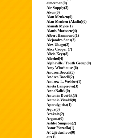
aimeeman(0)
Air Supply(3)
Akon(0)
Alan Menken(0)
Alan Menken (Aladin)(0)
Alanah Myles(1)
Alanis Morissete(4)
Albert Hammond(1)
Alejandro Sanz(3)
Alex Ubago(2)
Alice Cooper (7)
Alicia Keys(8)
Alkehol(4)
Alphaville / Youth Group(0)
Amy Winehouse (6)
Andrea Bocceli(5)
Andrea Bocelli(2)
Andrew L. Webber(1)
Aneta Langerova(3)
AnnaNalick(0)
Antonín Dvořák(3)
Antonio Vivaldi(0)
Apocalyptica(1)
Aqua(3)
Arakain(2)
Argema(0)
Ashlee Simpson(2)
Astor Piazzolla(1)
Ať žijí duchové(0)
atc(1)