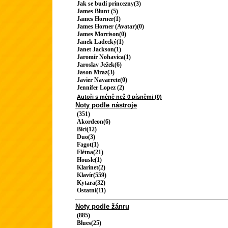
Jak se budí princezny(3)
James Blunt (5)
James Horner(1)
James Horner (Avatar)(0)
James Morrison(0)
Janek Ladecký(1)
Janet Jackson(1)
Jaromír Nohavica(1)
Jaroslav Ježek(6)
Jason Mraz(3)
Javier Navarrete(0)
Jennifer Lopez (2)
Autoři s méně než 0 písněmi (0)
Noty podle nástroje
(351)
Akordeon(6)
Bicí(12)
Duo(3)
Fagot(1)
Flétna(21)
Housle(1)
Klarinet(2)
Klavír(559)
Kytara(32)
Ostatní(11)
Noty podle žánru
(885)
Blues(25)