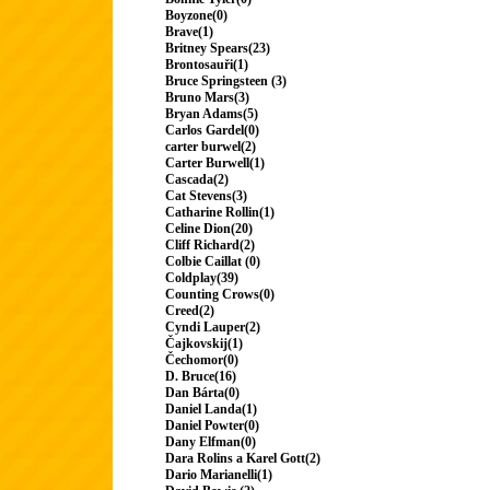
Boyzone(0)
Brave(1)
Britney Spears(23)
Brontosauři(1)
Bruce Springsteen (3)
Bruno Mars(3)
Bryan Adams(5)
Carlos Gardel(0)
carter burwel(2)
Carter Burwell(1)
Cascada(2)
Cat Stevens(3)
Catharine Rollin(1)
Celine Dion(20)
Cliff Richard(2)
Colbie Caillat (0)
Coldplay(39)
Counting Crows(0)
Creed(2)
Cyndi Lauper(2)
Čajkovskij(1)
Čechomor(0)
D. Bruce(16)
Dan Bárta(0)
Daniel Landa(1)
Daniel Powter(0)
Dany Elfman(0)
Dara Rolins a Karel Gott(2)
Dario Marianelli(1)