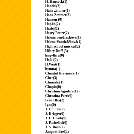
H. Hancock(1)
Händel(3)
Hans zimmer(1)
Hans Zimmer(6)
Hanson (0)
Hapka(2)
Harlej(1)
Harry Potter(2)
Helena vondrackova(1)
Helena Vondráčková(1)
High school musical(2)
Hilary Duff (3)
hngvfhru(0)
Holki(2)
H.West(1)
hymna(1)
Chantal Kreviazuk(1)
Cher(3)
Chinaski(1)
Chopin(0)
Christina Aguilera(12)
Christina Perri(0)
Ivan Hlas(2)
Iyaz(0)
J. Ch. Pez(0)
J. Krieger(0)
J. L. Dusík(0)
J. Pachelbel(0)
J. S. Bach(2)
Jacques Brel(2)