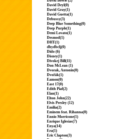
David Bowie (2)
David Deyl(0)
David Gray(1)
David Guetta(1)
Debussy(3)
Deep Blue Something(0)
Deep Purple(1)
Demi Lovato(1)
Desmod(1)
DHT(1)
dhydbclj(0)
Dido (6)
Disney(1)
Divokej Bill(11)
Don McLean (1)
Dvorak, Antonin(0)
Dvořák(1)
Eamon(0)
East 17(0)
Edith Piaf(2)
Elan(1)
Elton John(22)
Elvis Presley (12)
Emilia(2)
Eminem feat. Rihanna(0)
Ennio Morricone(1)
Enrique Iglesias(7)
Enya(14)
Era(1)
Eric Clapton(3)