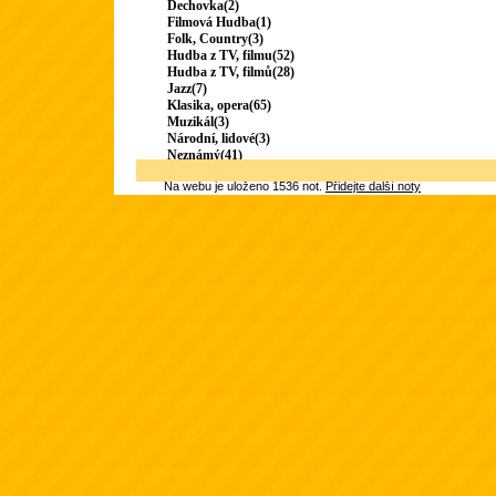
Dechovka(2)
Filmová Hudba(1)
Folk, Country(3)
Hudba z TV, filmu(52)
Hudba z TV, filmů(28)
Jazz(7)
Klasika, opera(65)
Muzikál(3)
Národní, lidové(3)
Neznámý(41)
Na webu je uloženo 1536 not.
Přidejte další noty