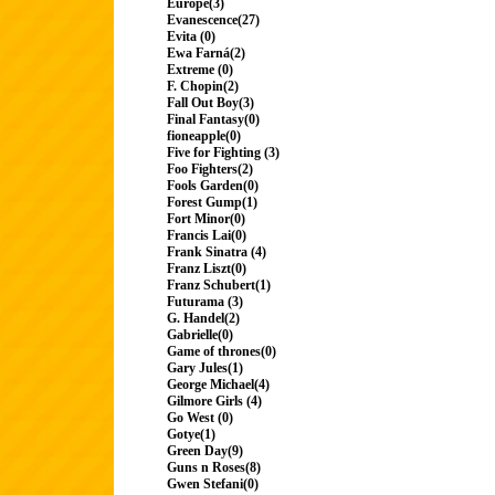
Europe(3)
Evanescence(27)
Evita (0)
Ewa Farná(2)
Extreme (0)
F. Chopin(2)
Fall Out Boy(3)
Final Fantasy(0)
fioneapple(0)
Five for Fighting (3)
Foo Fighters(2)
Fools Garden(0)
Forest Gump(1)
Fort Minor(0)
Francis Lai(0)
Frank Sinatra (4)
Franz Liszt(0)
Franz Schubert(1)
Futurama (3)
G. Handel(2)
Gabrielle(0)
Game of thrones(0)
Gary Jules(1)
George Michael(4)
Gilmore Girls (4)
Go West (0)
Gotye(1)
Green Day(9)
Guns n Roses(8)
Gwen Stefani(0)