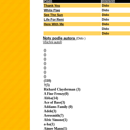
Píseň
Interpret
Thank You
Dido
White Flag
Dido
See The Sun
Dido
Life For Rent
Dido
Here With Me
Dido
Dido
Dido
Noty podle autora
(Dido )
Všichni autoři
()
()
()
()
()
()
()
(110)
?(5)
Richard Clayderman (3)
A Fine Frenzy(0)
Abba(14)
Ace of Base(3)
Addams Family (0)
Adele(3)
Aerosmith(7)
Afric Simone(1)
a-ha(1)
Aimee Mann(1)