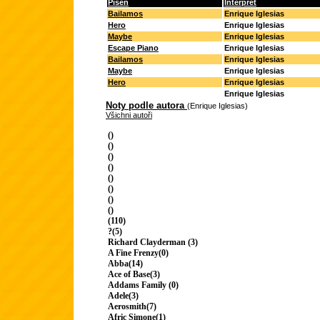
Píseň
Interpret
Bailamos
Enrique Iglesias
Hero
Enrique Iglesias
Maybe
Enrique Iglesias
Escape Piano
Enrique Iglesias
Bailamos
Enrique Iglesias
Maybe
Enrique Iglesias
Hero
Enrique Iglesias
Enrique Iglesias
Noty podle autora
(Enrique Iglesias)
Všichni autoři
()
()
()
()
()
()
()
()
(110)
?(5)
Richard Clayderman (3)
A Fine Frenzy(0)
Abba(14)
Ace of Base(3)
Addams Family (0)
Adele(3)
Aerosmith(7)
Afric Simone(1)