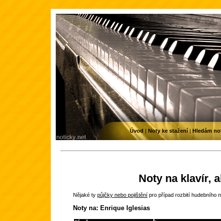
Úvod
|
Noty ke stažení
|
Hledám no
Noty na klavír, 
Nějaké ty
půjčky nebo pojištění
pro případ rozbití hudebního n
Noty na: Enrique Iglesias