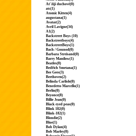
Ať žijí duchové(0)
atc(1)
Atomic Kitten(4)
augustana(1)
Avatar(2)
Avril Lavigne(34)
A1(2)
Backstreet Boys (10)
Backstreetboys(4)
BackstreetBoys(1)
Bach / Gounod(0)
Barbara Streisand(0)
Barry Manilow(1)
Beatles(8)
Bedřich Smetana(1)
Bee Gees(3)
Beethoven(2)
Belinda Carlisle(0)
Benedetto Marcello(1)
Berlin(0)
Beyonce(8)
Billie Jean(0)
Black eyed peas(0)
Blink 182(0)
Blink-182(1)
Blondie(2)
Blue(1)
Bob Dylan(4)
Bob Marley(0)