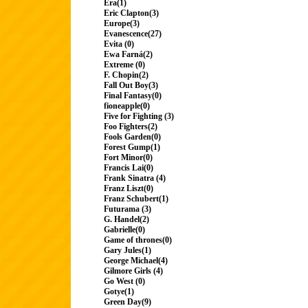
Era(1)
Eric Clapton(3)
Europe(3)
Evanescence(27)
Evita (0)
Ewa Farná(2)
Extreme (0)
F. Chopin(2)
Fall Out Boy(3)
Final Fantasy(0)
fioneapple(0)
Five for Fighting (3)
Foo Fighters(2)
Fools Garden(0)
Forest Gump(1)
Fort Minor(0)
Francis Lai(0)
Frank Sinatra (4)
Franz Liszt(0)
Franz Schubert(1)
Futurama (3)
G. Handel(2)
Gabrielle(0)
Game of thrones(0)
Gary Jules(1)
George Michael(4)
Gilmore Girls (4)
Go West (0)
Gotye(1)
Green Day(9)