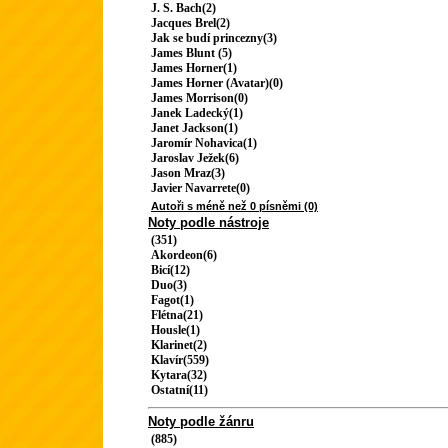
J. S. Bach(2)
Jacques Brel(2)
Jak se budí princezny(3)
James Blunt (5)
James Horner(1)
James Horner (Avatar)(0)
James Morrison(0)
Janek Ladecký(1)
Janet Jackson(1)
Jaromír Nohavica(1)
Jaroslav Ježek(6)
Jason Mraz(3)
Javier Navarrete(0)
Autoři s méně než 0 písněmi (0)
Noty podle nástroje
(351)
Akordeon(6)
Bicí(12)
Duo(3)
Fagot(1)
Flétna(21)
Housle(1)
Klarinet(2)
Klavír(559)
Kytara(32)
Ostatní(11)
Noty podle žánru
(885)