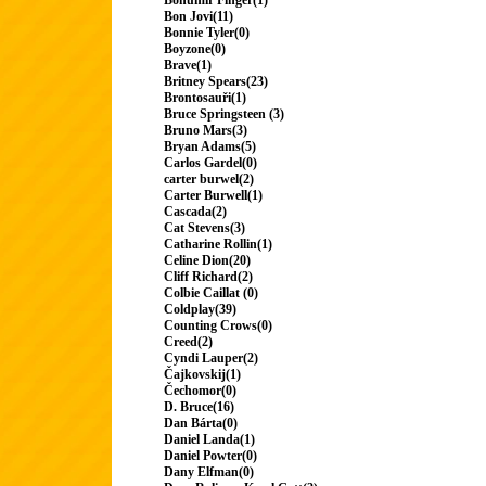
Bohumir Finger(1)
Bon Jovi(11)
Bonnie Tyler(0)
Boyzone(0)
Brave(1)
Britney Spears(23)
Brontosauři(1)
Bruce Springsteen (3)
Bruno Mars(3)
Bryan Adams(5)
Carlos Gardel(0)
carter burwel(2)
Carter Burwell(1)
Cascada(2)
Cat Stevens(3)
Catharine Rollin(1)
Celine Dion(20)
Cliff Richard(2)
Colbie Caillat (0)
Coldplay(39)
Counting Crows(0)
Creed(2)
Cyndi Lauper(2)
Čajkovskij(1)
Čechomor(0)
D. Bruce(16)
Dan Bárta(0)
Daniel Landa(1)
Daniel Powter(0)
Dany Elfman(0)