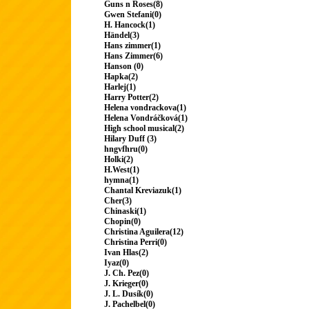
Guns n Roses(8)
Gwen Stefani(0)
H. Hancock(1)
Händel(3)
Hans zimmer(1)
Hans Zimmer(6)
Hanson (0)
Hapka(2)
Harlej(1)
Harry Potter(2)
Helena vondrackova(1)
Helena Vondráčková(1)
High school musical(2)
Hilary Duff (3)
hngvfhru(0)
Holki(2)
H.West(1)
hymna(1)
Chantal Kreviazuk(1)
Cher(3)
Chinaski(1)
Chopin(0)
Christina Aguilera(12)
Christina Perri(0)
Ivan Hlas(2)
Iyaz(0)
J. Ch. Pez(0)
J. Krieger(0)
J. L. Dusík(0)
J. Pachelbel(0)