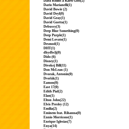
Dara Rolins a Karel Gott(2)
Dario Marianelli(1)
David Bowie (2)
David Deyl(0)
David Gray(1)
David Guetta(1)
Debussy(3)
Deep Blue Something(0)
Deep Purple(1)
Demi Lovato(1)
Desmod(1)
DHT(1)
dhydbclj(0)
Dido (6)
Disney(1)
Divokej Bill(11)
Don McLean (1)
Dvorak, Antonin(0)
Dvořák(1)
Eamon(0)
East 17(0)
Edith Piaf(2)
Elan(1)
Elton John(22)
Elvis Presley (12)
Emilia(2)
Eminem feat. Rihanna(0)
Ennio Morricone(1)
Enrique Iglesias(7)
Enya(14)