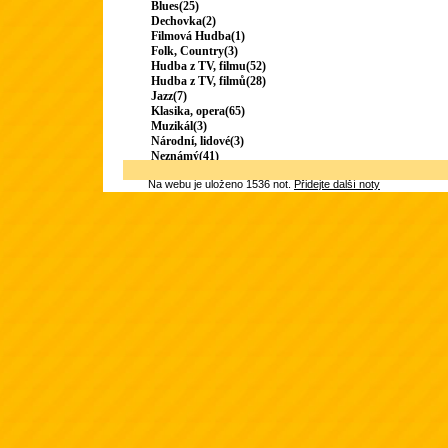
Blues(25)
Dechovka(2)
Filmová Hudba(1)
Folk, Country(3)
Hudba z TV, filmu(52)
Hudba z TV, filmů(28)
Jazz(7)
Klasika, opera(65)
Muzikál(3)
Národní, lidové(3)
Neznámý(41)
Na webu je uloženo 1536 not.
Přidejte další noty