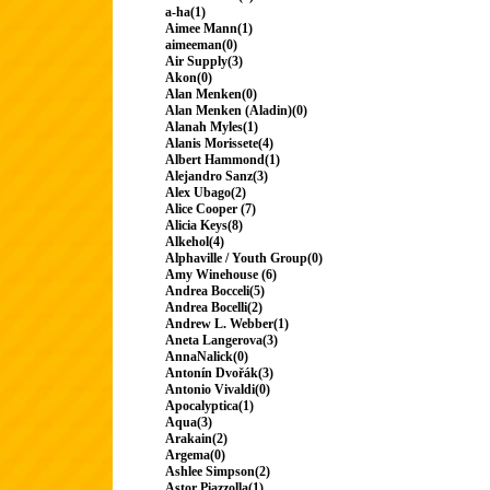
a-ha(1)
Aimee Mann(1)
aimeeman(0)
Air Supply(3)
Akon(0)
Alan Menken(0)
Alan Menken (Aladin)(0)
Alanah Myles(1)
Alanis Morissete(4)
Albert Hammond(1)
Alejandro Sanz(3)
Alex Ubago(2)
Alice Cooper (7)
Alicia Keys(8)
Alkehol(4)
Alphaville / Youth Group(0)
Amy Winehouse (6)
Andrea Bocceli(5)
Andrea Bocelli(2)
Andrew L. Webber(1)
Aneta Langerova(3)
AnnaNalick(0)
Antonín Dvořák(3)
Antonio Vivaldi(0)
Apocalyptica(1)
Aqua(3)
Arakain(2)
Argema(0)
Ashlee Simpson(2)
Astor Piazzolla(1)