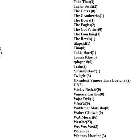
Take That(3)
Taylor Swift(2)
The Corrs (0)
The Cranberries(1)
The Doors(1)
The Eagles(2)
The GodFather(0)
The Lion king(1)
The Revels(1)
tilupcjd(1)
)
Tina(0)
1)
Tokio Hotel(1)
)
Tomáš Klus(5)
tpbqppzi(0)
Train(2)
*//trumpeta//*(1)
Twilight(3)
Ukradené Vánoce Tima Burtona (2)
U2(2)
Václav Neckář(0)
Vanessa Carlton(0)
Vojta Dyk(1)
Vřešťál(0)
Waldemar Matuška(0)
Walter Gladwin(0)
W.A.Mozart(6)
Westlife(23)
Wet Wet Wet(2)
Wham(0)
Whitney Houston(3)