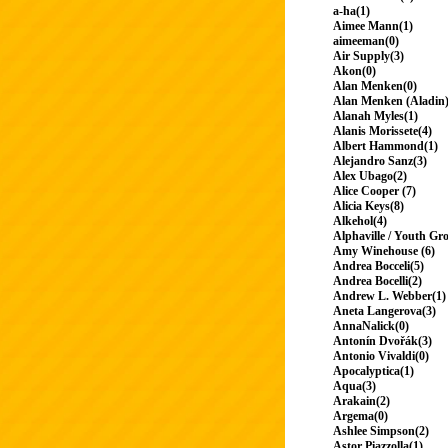
a-ha(1)
Aimee Mann(1)
aimeeman(0)
Air Supply(3)
Akon(0)
Alan Menken(0)
Alan Menken (Aladin)
Alanah Myles(1)
Alanis Morissete(4)
Albert Hammond(1)
Alejandro Sanz(3)
Alex Ubago(2)
Alice Cooper (7)
Alicia Keys(8)
Alkehol(4)
Alphaville / Youth Gr
Amy Winehouse (6)
Andrea Bocceli(5)
Andrea Bocelli(2)
Andrew L. Webber(1)
Aneta Langerova(3)
AnnaNalick(0)
Antonín Dvořák(3)
Antonio Vivaldi(0)
Apocalyptica(1)
Aqua(3)
Arakain(2)
Argema(0)
Ashlee Simpson(2)
Astor Piazzolla(1)