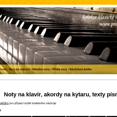
Úvod
|
Noty ke stažení
|
Hledám noty
|
Přidej noty
|
Návštěvní kniha
Noty na klavír, akordy na kytaru, texty pís
jištění
pro případ rozbití hudebního nástroje.
k