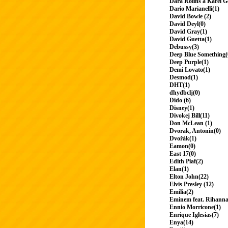
Dara Rolins a Karel G
Dario Marianelli(1)
David Bowie (2)
David Deyl(0)
David Gray(1)
David Guetta(1)
Debussy(3)
Deep Blue Something(
Deep Purple(1)
Demi Lovato(1)
Desmod(1)
DHT(1)
dhydbclj(0)
Dido (6)
Disney(1)
Divokej Bill(11)
Don McLean (1)
Dvorak, Antonin(0)
Dvořák(1)
Eamon(0)
East 17(0)
Edith Piaf(2)
Elan(1)
Elton John(22)
Elvis Presley (12)
Emilia(2)
Eminem feat. Rihanna
Ennio Morricone(1)
Enrique Iglesias(7)
Enya(14)