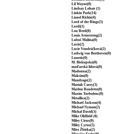
Lil Wayne(0)
Lindsay Lohan (1)
Linkin Park(14)
Lionel Richie(4)
Lord of the Rings(5)
Lordi(1)
Lou Reed(0)
Louis Armstrong(2)
Luboš Malina(0)
Lucie(2)
Lucie Vondráčková(2)
Ludwig von Beethoven(0)
Lunetic(0)
M. Biskupská(0)
maďarská lidová(0)
Madonna(2)
Maksim(0)
Mandrage(2)
Mariah Carey(3)
Marlon Roudette(0)
Maxim Turbulenc(0)
Metallica(2)
Michael Jackson(4)
Michael Nyman(2)
Michal David(3)
Mike Oldfield (0)
Miley Cirus(0)
Miley Cyrus(5)
Miro Žbirka(2)