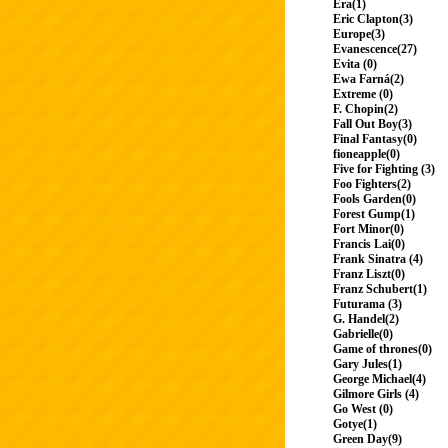
Era(1)
Eric Clapton(3)
Europe(3)
Evanescence(27)
Evita (0)
Ewa Farná(2)
Extreme (0)
F. Chopin(2)
Fall Out Boy(3)
Final Fantasy(0)
fioneapple(0)
Five for Fighting (3)
Foo Fighters(2)
Fools Garden(0)
Forest Gump(1)
Fort Minor(0)
Francis Lai(0)
Frank Sinatra (4)
Franz Liszt(0)
Franz Schubert(1)
Futurama (3)
G. Handel(2)
Gabrielle(0)
Game of thrones(0)
Gary Jules(1)
George Michael(4)
Gilmore Girls (4)
Go West (0)
Gotye(1)
Green Day(9)