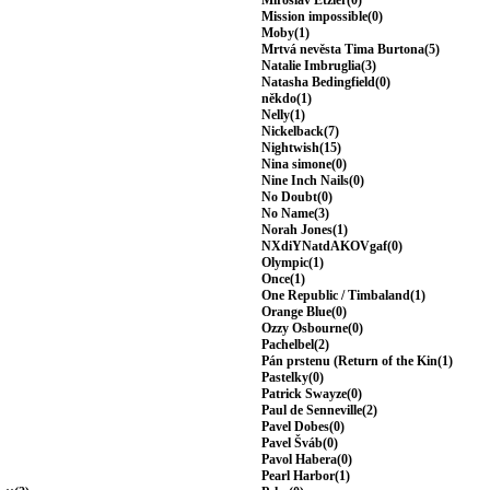
Miroslav Etzler(0)
Mission impossible(0)
Moby(1)
Mrtvá nevěsta Tima Burtona(5)
Natalie Imbruglia(3)
Natasha Bedingfield(0)
někdo(1)
Nelly(1)
Nickelback(7)
Nightwish(15)
Nina simone(0)
Nine Inch Nails(0)
No Doubt(0)
No Name(3)
Norah Jones(1)
NXdiYNatdAKOVgaf(0)
Olympic(1)
Once(1)
One Republic / Timbaland(1)
Orange Blue(0)
Ozzy Osbourne(0)
Pachelbel(2)
Pán prstenu (Return of the Kin(1)
Pastelky(0)
Patrick Swayze(0)
Paul de Senneville(2)
Pavel Dobes(0)
Pavel Šváb(0)
Pavol Habera(0)
Pearl Harbor(1)