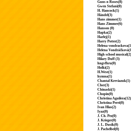
Guns n Roses(8)
Gwen Stefani(0)
H. Hancock(1)
Händel(3)
Hans zimmer(1)
Hans Zimmer(6)
Hanson (0)
Hapka(2)
Harlej(1)
Harry Potter(2)
Helena vondrackova(1
Helena Vondráčková(
High school musical(2
Hilary Duff (3)
hngvfhru(0)
Holki(2)
H.West(1)
hymna(1)
Chantal Kreviazuk(1)
Cher(3)
Chinaski(1)
Chopin(0)
Christina Aguilera(12)
Christina Perri(0)
Ivan Hlas(2)
Iyaz(0)
J. Ch. Pez(0)
J. Krieger(0)
J. L. Dusík(0)
J. Pachelbel(0)