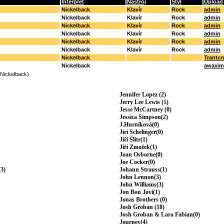
Interpret
Nástroj
Styl
Upload
Nickelback
Klavír
Rock
admin
Nickelback
Klavír
Rock
admin
Nickelback
Klavír
Rock
admin
Nickelback
Klavír
Rock
admin
Nickelback
Klavír
Rock
admin
Nickelback
Klavír
Rock
admin
Nickelback
Trantcr
Nickelback
awaxim
(Nickelback)
Jennifer Lopez (2)
Jerry Lee Lewis (1)
Jesse McCartney (0)
Jessica Simpson(2)
J.Hurníková(0)
Jiri Schelinger(0)
Jiří Šlitr(1)
Jiří Zmožek(1)
Joan Osborne(0)
Joe Cocker(0)
3)
Johann Strauss(1)
John Lennon(3)
John Williams(3)
Jon Bon Jovi(1)
Jonas Brothers (0)
Josh Groban (18)
Josh Groban & Lara Fabian(0)
Journey(4)