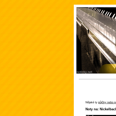
Nějaké ty
půjčky nebo po
Noty na: Nickelbac