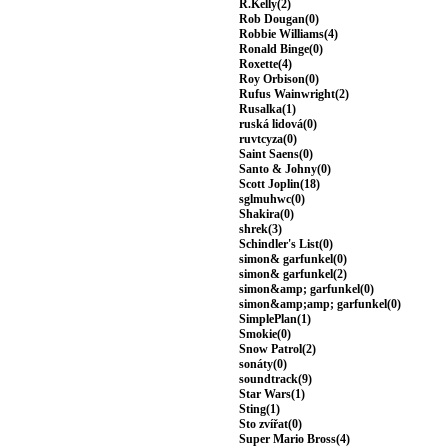
R.Kelly(2)
Rob Dougan(0)
Robbie Williams(4)
Ronald Binge(0)
Roxette(4)
Roy Orbison(0)
Rufus Wainwright(2)
Rusalka(1)
ruská lidová(0)
ruvtcyza(0)
Saint Saens(0)
Santo & Johny(0)
Scott Joplin(18)
sglmuhwc(0)
Shakira(0)
shrek(3)
Schindler's List(0)
simon& garfunkel(0)
simon& garfunkel(2)
simon&amp; garfunkel(0)
simon&amp;amp; garfunkel(0)
SimplePlan(1)
Smokie(0)
Snow Patrol(2)
sonáty(0)
soundtrack(9)
Star Wars(1)
Sting(1)
Sto zvířat(0)
Super Mario Bross(4)