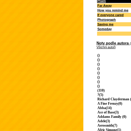
Píseň
Far Away
How you remind me
If everyone cared
Photograph
Saving me
Someday
Noty podle autora
Všichni autoři
()
()
()
()
()
()
()
()
(110)
?(5)
Richard Clayderman (
A Fine Frenzy(0)
Abba(14)
Ace of Base(3)
Addams Family (0)
Adele(3)
Aerosmith(7)
Afric Simone(1)