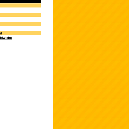
ut
idwiche