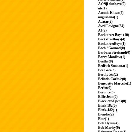
Ať žijí duchové(0)
atc(1)
Atomic Kitten(4)
augustana(1)
Avatar(2)
Avril Lavigne(34)
A1(2)
Backstreet Boys (10)
Backstreetboys(4)
BackstreetBoys(1)
Bach / Gounod(0)
Barbara Streisand(0)
Barry Manilow(1)
Beatles(8)
Bedřich Smetana(1)
Bee Gees(3)
Beethoven(2)
Belinda Carlisle(0)
Benedetto Marcello(1)
Berlin(0)
Beyonce(8)
Billie Jean(0)
Black eyed peas(0)
Blink 182(0)
Blink-182(1)
Blondie(2)
Blue(1)
Bob Dylan(4)
Bob Marley(0)