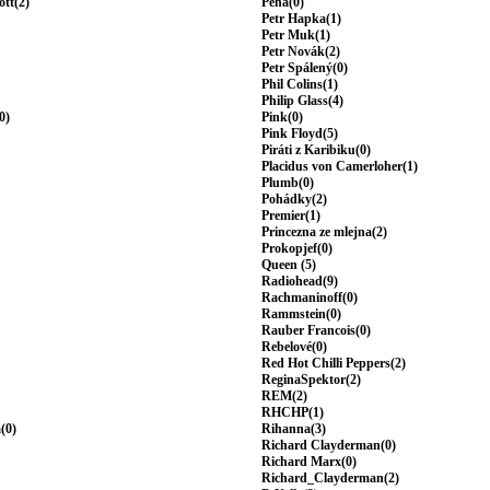
ott(2)
Peha(0)
Petr Hapka(1)
Petr Muk(1)
Petr Novák(2)
Petr Spálený(0)
Phil Colins(1)
Philip Glass(4)
0)
Pink(0)
Pink Floyd(5)
Piráti z Karibiku(0)
Placidus von Camerloher(1)
Plumb(0)
Pohádky(2)
Premier(1)
Princezna ze mlejna(2)
Prokopjef(0)
Queen (5)
Radiohead(9)
Rachmaninoff(0)
Rammstein(0)
Rauber Francois(0)
Rebelové(0)
Red Hot Chilli Peppers(2)
ReginaSpektor(2)
REM(2)
RHCHP(1)
(0)
Rihanna(3)
Richard Clayderman(0)
Richard Marx(0)
Richard_Clayderman(2)