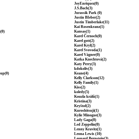
JoyEnriquez(0)
J.S.Bach(3)
Jurassik Park (0)
Justin BIeber(2)
Justin Timberlake(11)
Kai Rosenkranz(1)
(0)
Kansas(1)
Karel Černoch(0)
Karel gott(2)
Karel Kryl(2)
Karel Svovoda(1)
Karel Vágner(0)
Katka Knechtová(2)
Katy Perry(3)
kdokoliv(3)
oup(0)
Keane(4)
Kelly Clarkson(12)
Kelly Family(1)
Kiss(2)
koledy(5)
Kouzla králů(1)
Kristína(3)
Kryštof(2)
Kuroshitsuji(1)
Kylie Minogue(3)
Lady Gaga(8)
Led Zeppelin(0)
Lenny Kravitz(1)
Leona Lewis (10)
Leonard Bernstein(3)