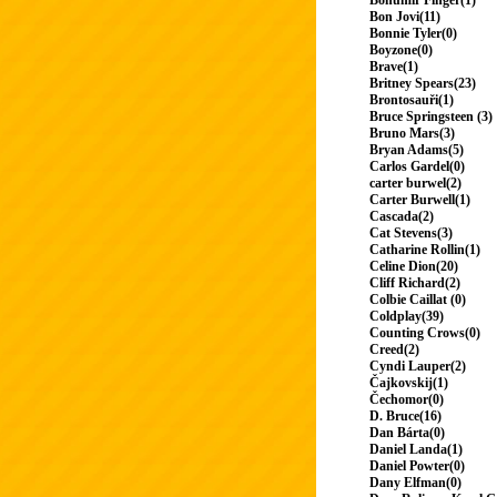
Bohumir Finger(1)
Bon Jovi(11)
Bonnie Tyler(0)
Boyzone(0)
Brave(1)
Britney Spears(23)
Brontosauři(1)
Bruce Springsteen (3)
Bruno Mars(3)
Bryan Adams(5)
Carlos Gardel(0)
carter burwel(2)
Carter Burwell(1)
Cascada(2)
Cat Stevens(3)
Catharine Rollin(1)
Celine Dion(20)
Cliff Richard(2)
Colbie Caillat (0)
Coldplay(39)
Counting Crows(0)
Creed(2)
Cyndi Lauper(2)
Čajkovskij(1)
Čechomor(0)
D. Bruce(16)
Dan Bárta(0)
Daniel Landa(1)
Daniel Powter(0)
Dany Elfman(0)