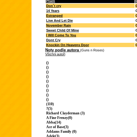
Píseň
I
Don´t cry
14 Years
Estranged
Live And Let Die
November Rain
Sweet Child Of Mine
I Will Come To You
Dont Cry
Knockin On Heavens Door
Noty podle autora
(Guns n Roses)
Všichni autoři
()
()
()
()
()
()
()
()
()
(110)
?(5)
Richard Clayderman (3)
A Fine Frenzy(0)
Abba(14)
Ace of Base(3)
Addams Family (0)
Adele(3)