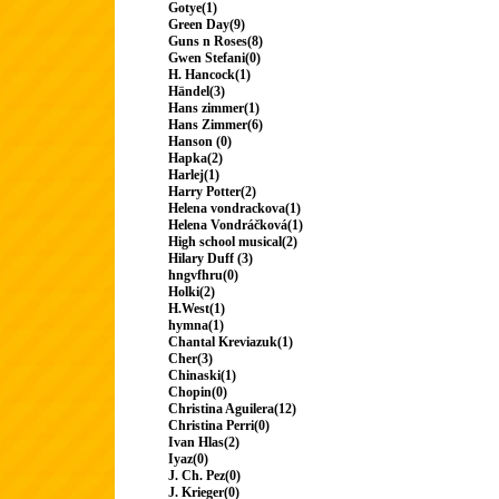
Gotye(1)
Green Day(9)
Guns n Roses(8)
Gwen Stefani(0)
H. Hancock(1)
Händel(3)
Hans zimmer(1)
Hans Zimmer(6)
Hanson (0)
Hapka(2)
Harlej(1)
Harry Potter(2)
Helena vondrackova(1)
Helena Vondráčková(1)
High school musical(2)
Hilary Duff (3)
hngvfhru(0)
Holki(2)
H.West(1)
hymna(1)
Chantal Kreviazuk(1)
Cher(3)
Chinaski(1)
Chopin(0)
Christina Aguilera(12)
Christina Perri(0)
Ivan Hlas(2)
Iyaz(0)
J. Ch. Pez(0)
J. Krieger(0)