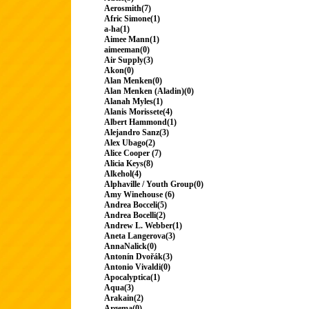
Aerosmith(7)
Afric Simone(1)
a-ha(1)
Aimee Mann(1)
aimeeman(0)
Air Supply(3)
Akon(0)
Alan Menken(0)
Alan Menken (Aladin)(0)
Alanah Myles(1)
Alanis Morissete(4)
Albert Hammond(1)
Alejandro Sanz(3)
Alex Ubago(2)
Alice Cooper (7)
Alicia Keys(8)
Alkehol(4)
Alphaville / Youth Group(0)
Amy Winehouse (6)
Andrea Bocceli(5)
Andrea Bocelli(2)
Andrew L. Webber(1)
Aneta Langerova(3)
AnnaNalick(0)
Antonín Dvořák(3)
Antonio Vivaldi(0)
Apocalyptica(1)
Aqua(3)
Arakain(2)
Argema(0)