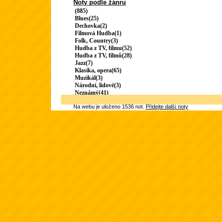
Noty podle žánru
(885)
Blues(25)
Dechovka(2)
Filmová Hudba(1)
Folk, Country(3)
Hudba z TV, filmu(52)
Hudba z TV, filmů(28)
Jazz(7)
Klasika, opera(65)
Muzikál(3)
Národní, lidové(3)
Neznámý(41)
Na webu je uloženo 1536 not.
Přidejte další noty