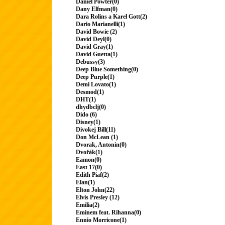
Daniel Powter(0)
Dany Elfman(0)
Dara Rolins a Karel Gott(2)
Dario Marianelli(1)
David Bowie (2)
David Deyl(0)
David Gray(1)
David Guetta(1)
Debussy(3)
Deep Blue Something(0)
Deep Purple(1)
Demi Lovato(1)
Desmod(1)
DHT(1)
dhydbclj(0)
Dido (6)
Disney(1)
Divokej Bill(11)
Don McLean (1)
Dvorak, Antonin(0)
Dvořák(1)
Eamon(0)
East 17(0)
Edith Piaf(2)
Elan(1)
Elton John(22)
Elvis Presley (12)
Emilia(2)
Eminem feat. Rihanna(0)
Ennio Morricone(1)