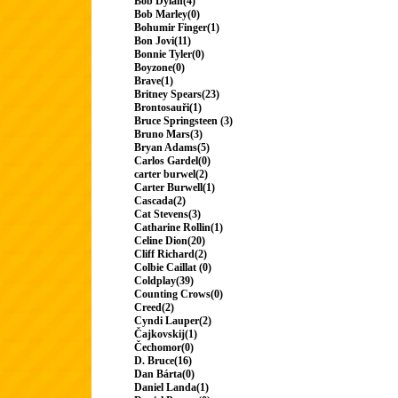
Bob Dylan(4)
Bob Marley(0)
Bohumir Finger(1)
Bon Jovi(11)
Bonnie Tyler(0)
Boyzone(0)
Brave(1)
Britney Spears(23)
Brontosauři(1)
Bruce Springsteen (3)
Bruno Mars(3)
Bryan Adams(5)
Carlos Gardel(0)
carter burwel(2)
Carter Burwell(1)
Cascada(2)
Cat Stevens(3)
Catharine Rollin(1)
Celine Dion(20)
Cliff Richard(2)
Colbie Caillat (0)
Coldplay(39)
Counting Crows(0)
Creed(2)
Cyndi Lauper(2)
Čajkovskij(1)
Čechomor(0)
D. Bruce(16)
Dan Bárta(0)
Daniel Landa(1)