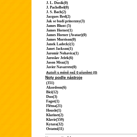
J. L. Dusík(0)
J. Pachelbel(0)
J. S. Bach(2)
Jacques Brel(2)
Jak se budí princezny(3)
James Blunt (5)
James Horner(1)
James Horner (Avatar)(0)
James Morrison(0)
Janek Ladecký(1)
Janet Jackson(1)
Jaromír Nohavica(1)
Jaroslav Ježek(6)
Jason Mraz(3)
Javier Navarrete(0)
Autoři s méně než 0 písněmi (0)
Noty podle nástroje
(351)
Akordeon(6)
Bicí(12)
Duo(3)
Fagot(1)
Flétna(21)
Housle(1)
Klarinet(2)
Klavír(559)
Kytara(32)
Ostatní(11)