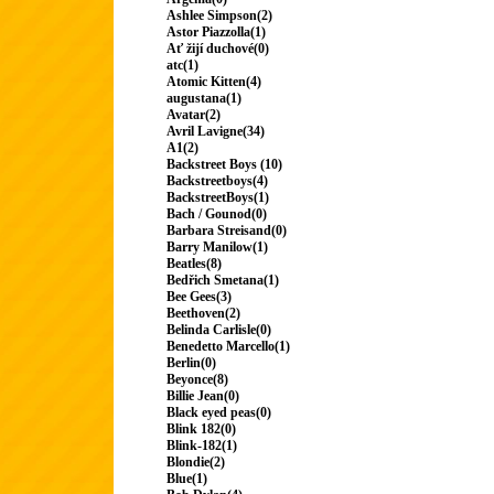
Ashlee Simpson(2)
Astor Piazzolla(1)
Ať žijí duchové(0)
atc(1)
Atomic Kitten(4)
augustana(1)
Avatar(2)
Avril Lavigne(34)
A1(2)
Backstreet Boys (10)
Backstreetboys(4)
BackstreetBoys(1)
Bach / Gounod(0)
Barbara Streisand(0)
Barry Manilow(1)
Beatles(8)
Bedřich Smetana(1)
Bee Gees(3)
Beethoven(2)
Belinda Carlisle(0)
Benedetto Marcello(1)
Berlin(0)
Beyonce(8)
Billie Jean(0)
Black eyed peas(0)
Blink 182(0)
Blink-182(1)
Blondie(2)
Blue(1)