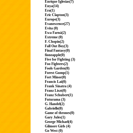
Enrique Iglesias(7)
Enya(14)
Era(1)
Eric Clapton(3)
Europe(3)
Evanescence(27)
Evita (0)
Ewa Farná(2)
Extreme (0)
F. Chopin(2)
Fall Out Boy(3)
Final Fantasy(0)
fioneapple(0)
Five for Fighting (3)
Foo Fighters(2)
Fools Garden(0)
Forest Gump(1)
Fort Minor(0)
Francis Lai(0)
Frank Sinatra (4)
Franz Liszt(0)
Franz Schubert(1)
Futurama (3)
G. Handel(2)
Gabrielle(0)
Game of thrones(0)
Gary Jules(1)
George Michael(4)
Gilmore Girls (4)
Go West (0)