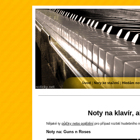
Úvod
|
Noty ke stažení
|
Hledám no
Noty na klavír, 
Nějaké ty
půjčky nebo pojištění
pro případ rozbití hudebního n
Noty na: Guns n Roses