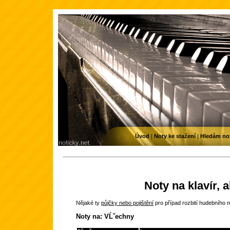
Úvod
|
Noty ke stažení
|
Hledám no
Noty na klavír, 
Nějaké ty
půjčky nebo pojištění
pro případ rozbití hudebního n
Noty na: VĹˇechny