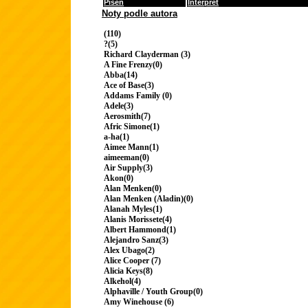
Píseň
Interpret
Noty podle autora
(110)
?(5)
Richard Clayderman (3)
A Fine Frenzy(0)
Abba(14)
Ace of Base(3)
Addams Family (0)
Adele(3)
Aerosmith(7)
Afric Simone(1)
a-ha(1)
Aimee Mann(1)
aimeeman(0)
Air Supply(3)
Akon(0)
Alan Menken(0)
Alan Menken (Aladin)(0)
Alanah Myles(1)
Alanis Morissete(4)
Albert Hammond(1)
Alejandro Sanz(3)
Alex Ubago(2)
Alice Cooper (7)
Alicia Keys(8)
Alkehol(4)
Alphaville / Youth Group(0)
Amy Winehouse (6)