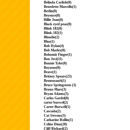
Belinda Carlisle(0)
Benedetto Marcello(1)
Berlin(0)
Beyonce(8)
Billie Jean(0)
Black eyed peas(0)
Blink 182(0)
Blink-182(1)
Blondie(2)
Blue(1)
Bob Dylan(4)
Bob Marley(0)
Bohumir Finger(1)
Bon Jovi(11)
Bonnie Tyler(0)
Boyzone(0)
Brave(1)
Britney Spears(23)
Brontosauři(1)
Bruce Springsteen (3)
Bruno Mars(3)
Bryan Adams(5)
Carlos Gardel(0)
carter burwel(2)
Carter Burwell(1)
Cascada(2)
Cat Stevens(3)
Catharine Rollin(1)
Celine Dion(20)
Cliff Richard(2)