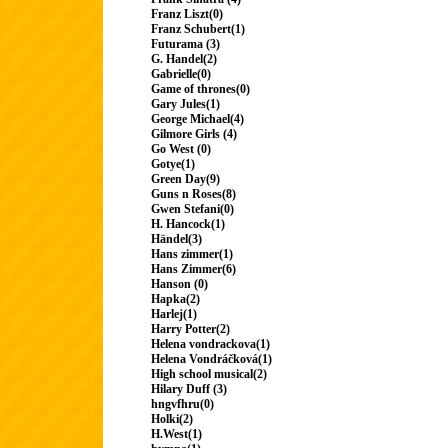
Franz Liszt(0)
Franz Schubert(1)
Futurama (3)
G. Handel(2)
Gabrielle(0)
Game of thrones(0)
Gary Jules(1)
George Michael(4)
Gilmore Girls (4)
Go West (0)
Gotye(1)
Green Day(9)
Guns n Roses(8)
Gwen Stefani(0)
H. Hancock(1)
Händel(3)
Hans zimmer(1)
Hans Zimmer(6)
Hanson (0)
Hapka(2)
Harlej(1)
Harry Potter(2)
Helena vondrackova(1)
Helena Vondráčková(1)
High school musical(2)
Hilary Duff (3)
hngvfhru(0)
Holki(2)
H.West(1)