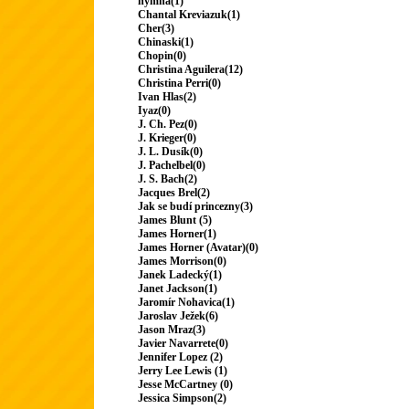
hymna(1)
Chantal Kreviazuk(1)
Cher(3)
Chinaski(1)
Chopin(0)
Christina Aguilera(12)
Christina Perri(0)
Ivan Hlas(2)
Iyaz(0)
J. Ch. Pez(0)
J. Krieger(0)
J. L. Dusík(0)
J. Pachelbel(0)
J. S. Bach(2)
Jacques Brel(2)
Jak se budí princezny(3)
James Blunt (5)
James Horner(1)
James Horner (Avatar)(0)
James Morrison(0)
Janek Ladecký(1)
Janet Jackson(1)
Jaromír Nohavica(1)
Jaroslav Ježek(6)
Jason Mraz(3)
Javier Navarrete(0)
Jennifer Lopez (2)
Jerry Lee Lewis (1)
Jesse McCartney (0)
Jessica Simpson(2)