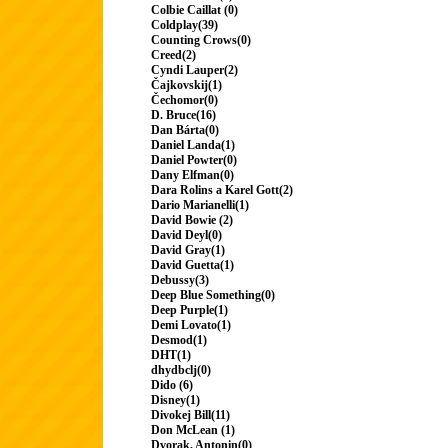
Colbie Caillat (0)
Coldplay(39)
Counting Crows(0)
Creed(2)
Cyndi Lauper(2)
Čajkovskij(1)
Čechomor(0)
D. Bruce(16)
Dan Bárta(0)
Daniel Landa(1)
Daniel Powter(0)
Dany Elfman(0)
Dara Rolins a Karel Gott(2)
Dario Marianelli(1)
David Bowie (2)
David Deyl(0)
David Gray(1)
David Guetta(1)
Debussy(3)
Deep Blue Something(0)
Deep Purple(1)
Demi Lovato(1)
Desmod(1)
DHT(1)
dhydbclj(0)
Dido (6)
Disney(1)
Divokej Bill(11)
Don McLean (1)
Dvorak, Antonin(0)