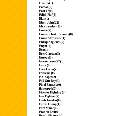
Dvořák(1)
Eamon(0)
East 17(0)
Edith Piaf(2)
Elan(1)
Elton John(22)
Elvis Presley (12)
Emilia(2)
Eminem feat. Rihanna(0)
Ennio Morricone(1)
Enrique Iglesias(7)
Enya(14)
Era(1)
Eric Clapton(3)
Europe(3)
Evanescence(27)
Evita (0)
Ewa Farná(2)
Extreme (0)
F. Chopin(2)
Fall Out Boy(3)
Final Fantasy(0)
fioneapple(0)
Five for Fighting (3)
Foo Fighters(2)
Fools Garden(0)
Forest Gump(1)
Fort Minor(0)
Francis Lai(0)
Frank Sinatra (4)