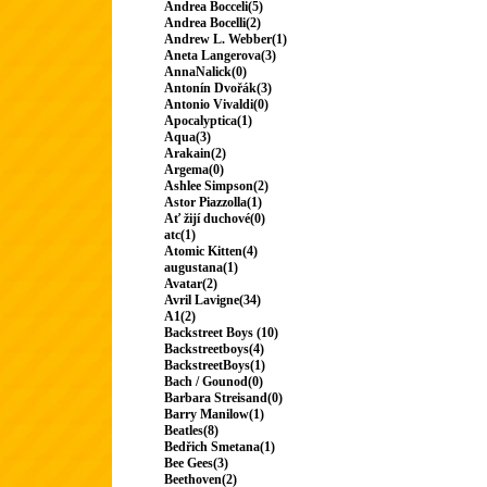
Andrea Bocceli(5)
Andrea Bocelli(2)
Andrew L. Webber(1)
Aneta Langerova(3)
AnnaNalick(0)
Antonín Dvořák(3)
Antonio Vivaldi(0)
Apocalyptica(1)
Aqua(3)
Arakain(2)
Argema(0)
Ashlee Simpson(2)
Astor Piazzolla(1)
Ať žijí duchové(0)
atc(1)
Atomic Kitten(4)
augustana(1)
Avatar(2)
Avril Lavigne(34)
A1(2)
Backstreet Boys (10)
Backstreetboys(4)
BackstreetBoys(1)
Bach / Gounod(0)
Barbara Streisand(0)
Barry Manilow(1)
Beatles(8)
Bedřich Smetana(1)
Bee Gees(3)
Beethoven(2)