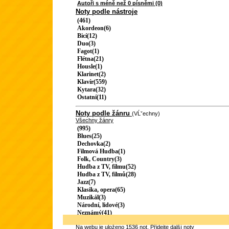
Autoři s méně než 0 písněmi (0)
Noty podle nástroje
(461)
Akordeon(6)
Bicí(12)
Duo(3)
Fagot(1)
Flétna(21)
Housle(1)
Klarinet(2)
Klavír(559)
Kytara(32)
Ostatní(11)
Noty podle žánru
(VĹˇechny)
Všechny žánry
(995)
Blues(25)
Dechovka(2)
Filmová Hudba(1)
Folk, Country(3)
Hudba z TV, filmu(52)
Hudba z TV, filmů(28)
Jazz(7)
Klasika, opera(65)
Muzikál(3)
Národní, lidové(3)
Neznámý(41)
Na webu je uloženo 1536 not.
Přidejte další noty