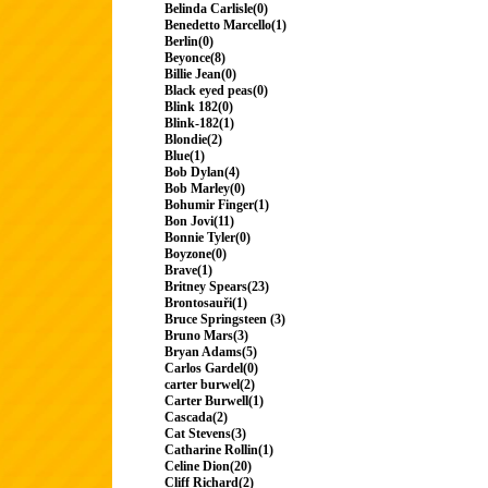
Belinda Carlisle(0)
Benedetto Marcello(1)
Berlin(0)
Beyonce(8)
Billie Jean(0)
Black eyed peas(0)
Blink 182(0)
Blink-182(1)
Blondie(2)
Blue(1)
Bob Dylan(4)
Bob Marley(0)
Bohumir Finger(1)
Bon Jovi(11)
Bonnie Tyler(0)
Boyzone(0)
Brave(1)
Britney Spears(23)
Brontosauři(1)
Bruce Springsteen (3)
Bruno Mars(3)
Bryan Adams(5)
Carlos Gardel(0)
carter burwel(2)
Carter Burwell(1)
Cascada(2)
Cat Stevens(3)
Catharine Rollin(1)
Celine Dion(20)
Cliff Richard(2)