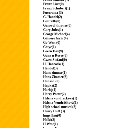
Franz Liszt(0)
Franz Schubert(1)
Futurama (3)
G. Handel(2)
Gabrielle(0)
Game of thrones(0)
Gary Jules(1)
George Michael(4)
Gilmore Girls (4)
Go West (0)
Gotye(1)
Green Day(9)
Guns n Roses(8)
Gwen Stefani(0)
H. Hancock(1)
Händel(3)
Hans zimmer(1)
Hans Zimmer(6)
Hanson (0)
Hapka(2)
Harlej(1)
Harry Potter(2)
Helena vondrackova(1)
Helena Vondráčková(1)
High school musical(2)
Hilary Duff (3)
hngvfhru(0)
Holki(2)
H.West(1)