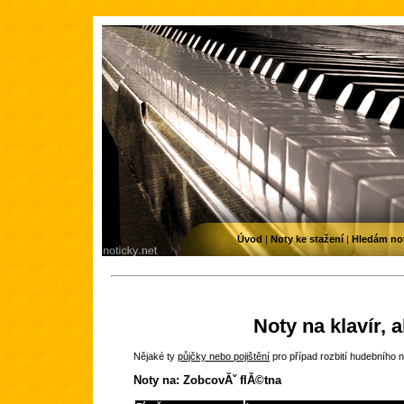
Úvod
|
Noty ke stažení
|
Hledám no
Noty na klavír, 
Nějaké ty
půjčky nebo pojištění
pro případ rozbití hudebního n
Noty na: ZobcovĂˇ flĂ©tna