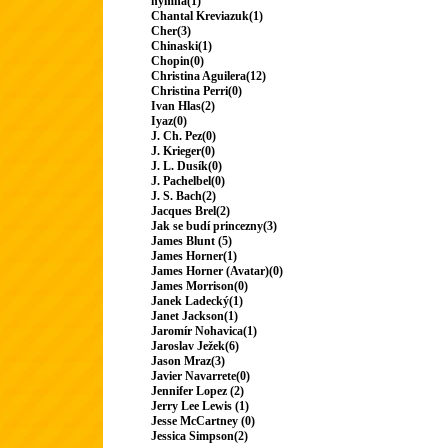
hymna(1)
Chantal Kreviazuk(1)
Cher(3)
Chinaski(1)
Chopin(0)
Christina Aguilera(12)
Christina Perri(0)
Ivan Hlas(2)
Iyaz(0)
J. Ch. Pez(0)
J. Krieger(0)
J. L. Dusík(0)
J. Pachelbel(0)
J. S. Bach(2)
Jacques Brel(2)
Jak se budí princezny(3)
James Blunt (5)
James Horner(1)
James Horner (Avatar)(0)
James Morrison(0)
Janek Ladecký(1)
Janet Jackson(1)
Jaromír Nohavica(1)
Jaroslav Ježek(6)
Jason Mraz(3)
Javier Navarrete(0)
Jennifer Lopez (2)
Jerry Lee Lewis (1)
Jesse McCartney (0)
Jessica Simpson(2)