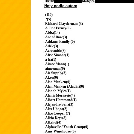
Píseň
Interpret
Noty podle autora
(110)
?(5)
Richard Clayderman (3)
A Fine Frenzy(0)
Abba(14)
Ace of Base(3)
Addams Family (0)
Adele(3)
Aerosmith(7)
Afric Simone(1)
a-ha(1)
Aimee Mann(1)
aimeeman(0)
Air Supply(3)
Akon(0)
Alan Menken(0)
Alan Menken (Aladin)(0)
Alanah Myles(1)
Alanis Morissete(4)
Albert Hammond(1)
Alejandro Sanz(3)
Alex Ubago(2)
Alice Cooper (7)
Alicia Keys(8)
Alkehol(4)
Alphaville / Youth Group(0)
Amy Winehouse (6)