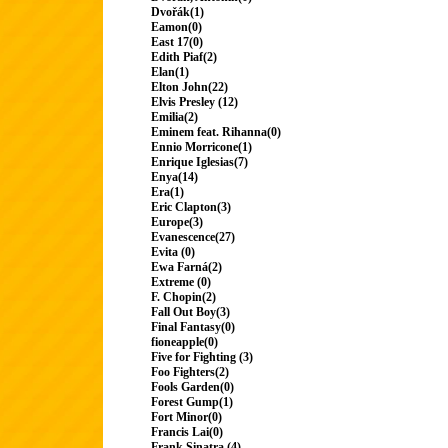
Dvořák(1)
Eamon(0)
East 17(0)
Edith Piaf(2)
Elan(1)
Elton John(22)
Elvis Presley (12)
Emilia(2)
Eminem feat. Rihanna(0)
Ennio Morricone(1)
Enrique Iglesias(7)
Enya(14)
Era(1)
Eric Clapton(3)
Europe(3)
Evanescence(27)
Evita (0)
Ewa Farná(2)
Extreme (0)
F. Chopin(2)
Fall Out Boy(3)
Final Fantasy(0)
fioneapple(0)
Five for Fighting (3)
Foo Fighters(2)
Fools Garden(0)
Forest Gump(1)
Fort Minor(0)
Francis Lai(0)
Frank Sinatra (4)