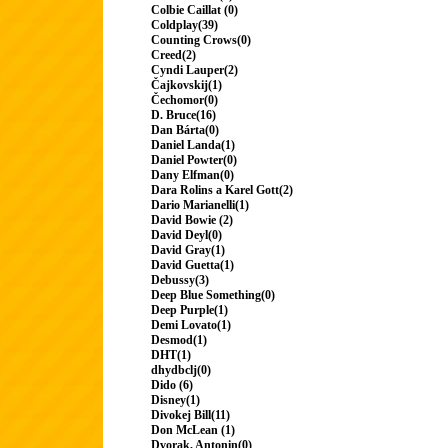
Colbie Caillat (0)
Coldplay(39)
Counting Crows(0)
Creed(2)
Cyndi Lauper(2)
Čajkovskij(1)
Čechomor(0)
D. Bruce(16)
Dan Bárta(0)
Daniel Landa(1)
Daniel Powter(0)
Dany Elfman(0)
Dara Rolins a Karel Gott(2)
Dario Marianelli(1)
David Bowie (2)
David Deyl(0)
David Gray(1)
David Guetta(1)
Debussy(3)
Deep Blue Something(0)
Deep Purple(1)
Demi Lovato(1)
Desmod(1)
DHT(1)
dhydbclj(0)
Dido (6)
Disney(1)
Divokej Bill(11)
Don McLean (1)
Dvorak, Antonin(0)