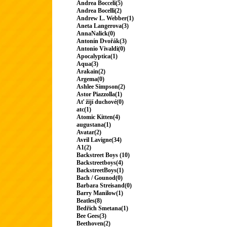
Andrea Bocceli(5)
Andrea Bocelli(2)
Andrew L. Webber(1)
Aneta Langerova(3)
AnnaNalick(0)
Antonín Dvořák(3)
Antonio Vivaldi(0)
Apocalyptica(1)
Aqua(3)
Arakain(2)
Argema(0)
Ashlee Simpson(2)
Astor Piazzolla(1)
Ať žijí duchové(0)
atc(1)
Atomic Kitten(4)
augustana(1)
Avatar(2)
Avril Lavigne(34)
A1(2)
Backstreet Boys (10)
Backstreetboys(4)
BackstreetBoys(1)
Bach / Gounod(0)
Barbara Streisand(0)
Barry Manilow(1)
Beatles(8)
Bedřich Smetana(1)
Bee Gees(3)
Beethoven(2)