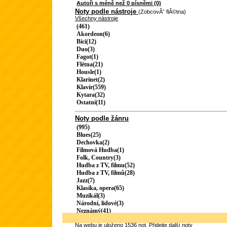
Autoři s méně než 0 písněmi (0)
Noty podle nástroje
(ZobcovĂˇ flĂ©tna)
Všechny nástroje
(461)
Akordeon(6)
Bicí(12)
Duo(3)
Fagot(1)
Flétna(21)
Housle(1)
Klarinet(2)
Klavír(559)
Kytara(32)
Ostatní(11)
Noty podle žánru
(995)
Blues(25)
Dechovka(2)
Filmová Hudba(1)
Folk, Country(3)
Hudba z TV, filmu(52)
Hudba z TV, filmů(28)
Jazz(7)
Klasika, opera(65)
Muzikál(3)
Národní, lidové(3)
Neznámý(41)
Na webu je uloženo 1536 not.
Přidejte další noty