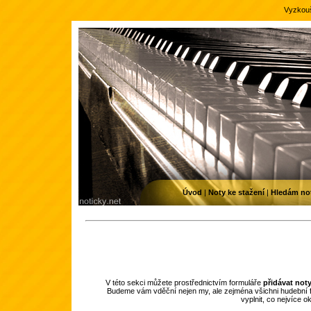
Vyzkouš
Úvod
|
Noty ke stažení
|
Hledám no
V této sekci můžete prostřednictvím formuláře
přidávat not
Budeme vám vděční nejen my, ale zejména všichni hudební f
vyplnit, co nejvíce 