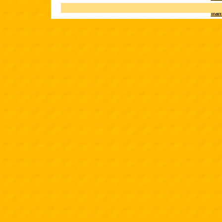
Terk
fra