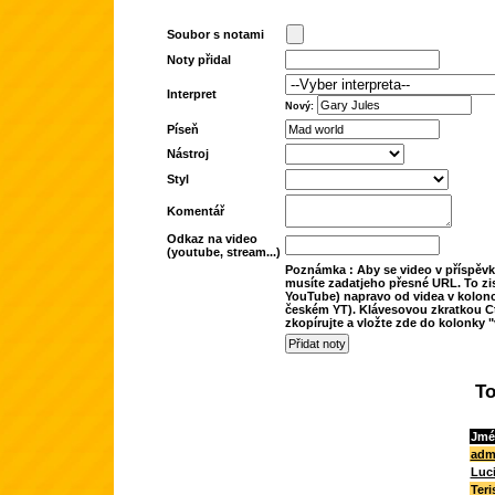
Soubor s notami
Noty přidal
Interpret
Nový:
Píseň
Nástroj
Styl
Komentář
Odkaz na video
(youtube, stream...)
Poznámka : Aby se video v příspěvk
musíte zadatjeho přesné URL. To zis
YouTube) napravo od videa v kolonc
českém YT). Klávesovou zkratkou Ct
zkopírujte a vložte zde do kolonky "
To
Jmé
adm
Luc
Teri