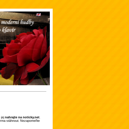
 jej
nahrajte na noticky.net
.
darma stáhnout. Nezapomeňte