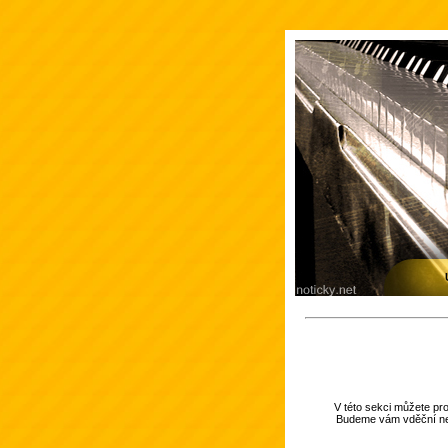
V této sekci můžete pr
Budeme vám vděční nej