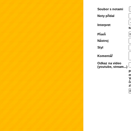
Soubor s notami
Noty přidal
Interpret
N
Píseň
Nástroj
Styl
Komentář
Odkaz na video
(youtube, stream...)
P
m
Y
č
z