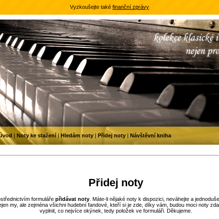
Vyzkoušejte také
finanční zprávy
Úvod
|
Noty ke stažení
|
Hledám noty
|
Přidej noty
|
Návštěvní kniha
Přidej noty
ostřednictvím formuláře
přidávat noty
. Máte-li nějaké noty k dispozici, neváhejte a jednoduše
en my, ale zejména všichni hudební fandové, kteří si je zde, díky vám, budou moci noty z
vyplnit, co nejvíce okýnek, tedy položek ve formuláři. Děkujeme.