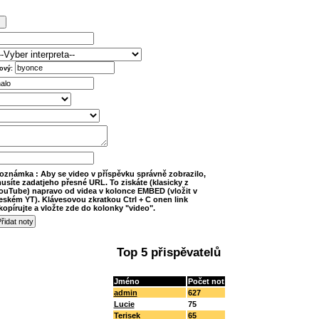
ový:
oznámka : Aby se video v příspěvku správně zobrazilo,
usíte zadatjeho přesné URL. To ziskáte (klasicky z
ouTube) napravo od videa v kolonce EMBED (vložit v
eském YT). Klávesovou zkratkou Ctrl + C onen link
kopírujte a vložte zde do kolonky "video".
Top 5 přispěvatelů
Jméno
Počet not
admin
627
Lucie
75
Terisek
65