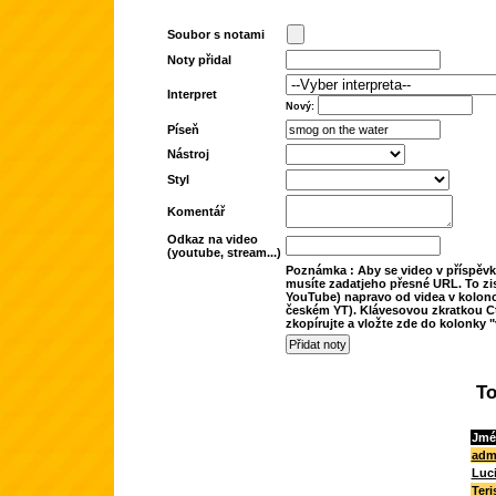
Soubor s notami
Noty přidal
Interpret
Nový:
Píseň
Nástroj
Styl
Komentář
Odkaz na video
(youtube, stream...)
Poznámka : Aby se video v příspěvk
musíte zadatjeho přesné URL. To zis
YouTube) napravo od videa v kolonc
českém YT). Klávesovou zkratkou Ct
zkopírujte a vložte zde do kolonky "
To
Jmé
adm
Luc
Teri