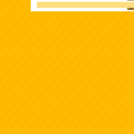
Terk
fra