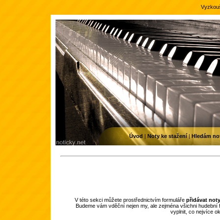
Vyzkouš
Úvod
|
Noty ke stažení
|
Hledám no
V této sekci můžete prostřednictvím formuláře
přidávat not
Budeme vám vděční nejen my, ale zejména všichni hudební f
vyplnit, co nejvíce 