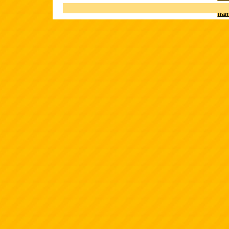
Terk
fra