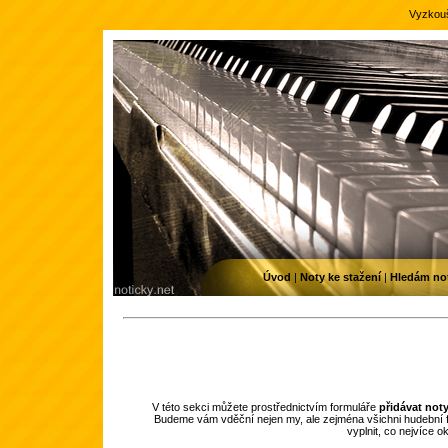
Vyzkouš
Úvod
|
Noty ke stažení
|
Hledám no
V této sekci můžete prostřednictvím formuláře
přidávat not
Budeme vám vděční nejen my, ale zejména všichni hudební f
vyplnit, co nejvíce 