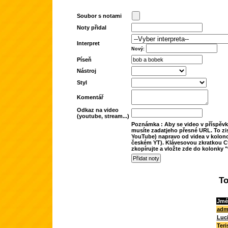
Soubor s notami
Noty přidal
Interpret
Nový:
Píseň
Nástroj
Styl
Komentář
Odkaz na video
(youtube, stream...)
Poznámka : Aby se video v příspěvk
musíte zadatjeho přesné URL. To zis
YouTube) napravo od videa v kolonc
českém YT). Klávesovou zkratkou Ct
zkopírujte a vložte zde do kolonky "
To
Jmé
adm
Luc
Teri