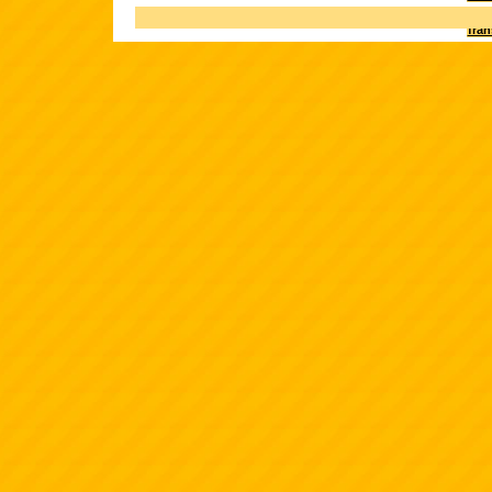
Terk
fra