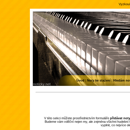
Vyzkouš
Úvod
|
Noty ke stažení
|
Hledám no
V této sekci můžete prostřednictvím formuláře
přidávat not
Budeme vám vděční nejen my, ale zejména všichni hudební f
vyplnit, co nejvíce 