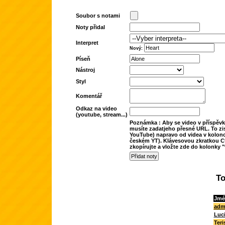
Soubor s notami
Noty přidal
Interpret
Nový:
Píseň
Nástroj
Styl
Komentář
Odkaz na video
(youtube, stream...)
Poznámka : Aby se video v příspěvk
musíte zadatjeho přesné URL. To zis
YouTube) napravo od videa v kolonc
českém YT). Klávesovou zkratkou Ct
zkopírujte a vložte zde do kolonky "
To
Jmé
adm
Luc
Teri