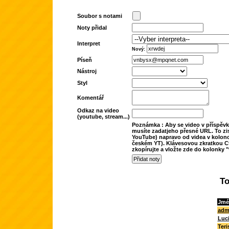
Soubor s notami
Noty přidal
Interpret
Nový:
Píseň
Nástroj
Styl
Komentář
Odkaz na video
(youtube, stream...)
Poznámka : Aby se video v příspěvk
musíte zadatjeho přesné URL. To zis
YouTube) napravo od videa v kolonc
českém YT). Klávesovou zkratkou Ct
zkopírujte a vložte zde do kolonky "
To
Jmé
adm
Luc
Teri