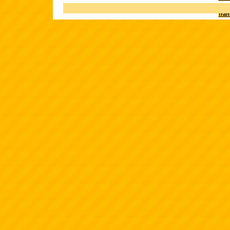
Terk
fra