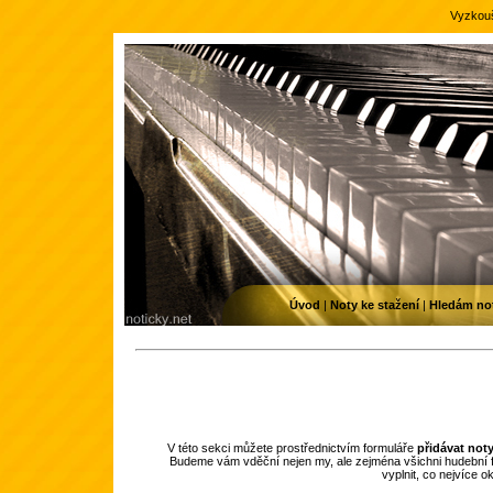
Vyzkouš
Úvod
|
Noty ke stažení
|
Hledám no
V této sekci můžete prostřednictvím formuláře
přidávat not
Budeme vám vděční nejen my, ale zejména všichni hudební f
vyplnit, co nejvíce 