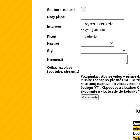
Soubor s notami
Noty přidal
Interpret
Nový:
Píseň
Nástroj
Styl
Komentář
Odkaz na video
(youtube, stream...)
Poznámka : Aby se video v příspěvk
musíte zadatjeho přesné URL. To zis
YouTube) napravo od videa v kolonc
českém YT). Klávesovou zkratkou Ct
zkopírujte a vložte zde do kolonky "
To
Jmé
adm
Luc
Teri