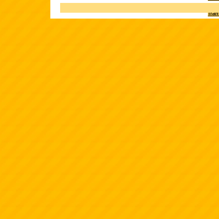
Terk
fra