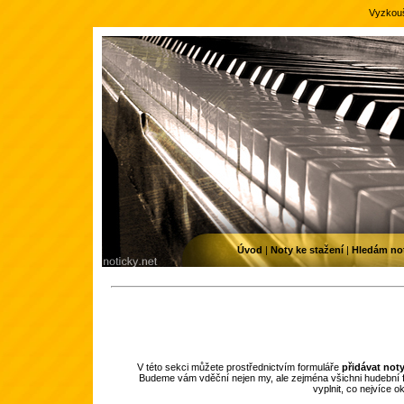
Vyzkouš
Úvod
|
Noty ke stažení
|
Hledám no
V této sekci můžete prostřednictvím formuláře
přidávat not
Budeme vám vděční nejen my, ale zejména všichni hudební f
vyplnit, co nejvíce 