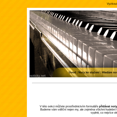
Vyzkouš
Úvod
|
Noty ke stažení
|
Hledám no
V této sekci můžete prostřednictvím formuláře
přidávat not
Budeme vám vděční nejen my, ale zejména všichni hudební f
vyplnit, co nejvíce 