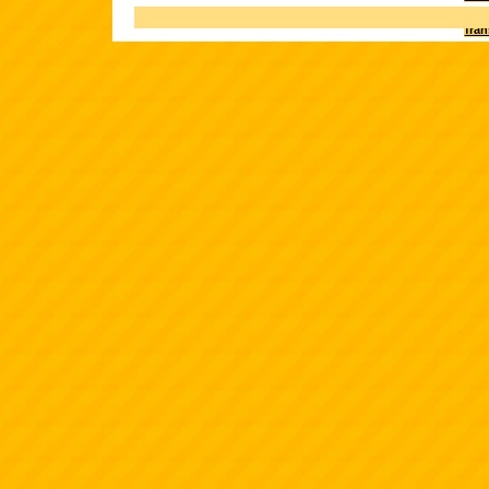
Terk
fra