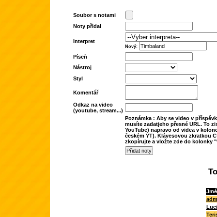
Soubor s notami
Noty přidal
Interpret
Nový:
Píseň
Nástroj
Styl
Komentář
Odkaz na video
(youtube, stream...)
Poznámka : Aby se video v příspěvk
musíte zadatjeho přesné URL. To zis
YouTube) napravo od videa v kolonc
českém YT). Klávesovou zkratkou Ct
zkopírujte a vložte zde do kolonky "
To
Jmé
adm
Luc
Teri