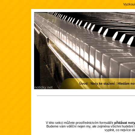
Vyzkouš
Úvod
|
Noty ke stažení
|
Hledám no
V této sekci můžete prostřednictvím formuláře
přidávat not
Budeme vám vděční nejen my, ale zejména všichni hudební f
vyplnit, co nejvíce 