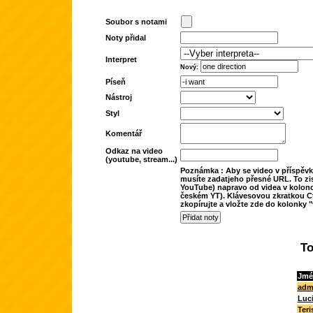
Soubor s notami
Noty přidal
Interpret
Nový:
Píseň
Nástroj
Styl
Komentář
Odkaz na video
(youtube, stream...)
Poznámka : Aby se video v příspěvk
musíte zadatjeho přesné URL. To zis
YouTube) napravo od videa v kolonc
českém YT). Klávesovou zkratkou Ct
zkopírujte a vložte zde do kolonky "
To
Jmé
adm
Luc
Teri