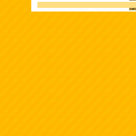
Terk
fra