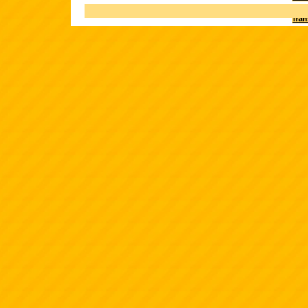
Terk
fra