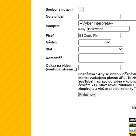
Soubor s notami
Noty přidal
Interpret
Nový:
Píseň
Nástroj
Styl
Komentář
Odkaz na video
(youtube, stream...)
Poznámka : Aby se video v příspěvk
musíte zadatjeho přesné URL. To zis
YouTube) napravo od videa v kolonc
českém YT). Klávesovou zkratkou Ct
zkopírujte a vložte zde do kolonky "
To
Jmé
adm
Luc
Teri