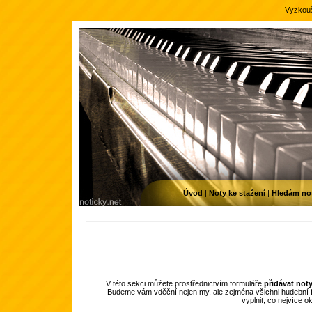
Vyzkouš
Úvod
|
Noty ke stažení
|
Hledám no
V této sekci můžete prostřednictvím formuláře
přidávat not
Budeme vám vděční nejen my, ale zejména všichni hudební f
vyplnit, co nejvíce 