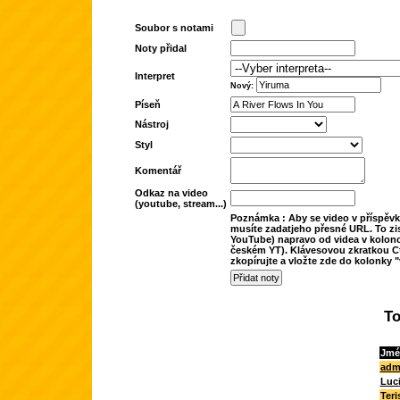
Soubor s notami
Noty přidal
Interpret
Nový:
Píseň
Nástroj
Styl
Komentář
Odkaz na video
(youtube, stream...)
Poznámka : Aby se video v příspěvk
musíte zadatjeho přesné URL. To zis
YouTube) napravo od videa v kolonc
českém YT). Klávesovou zkratkou Ct
zkopírujte a vložte zde do kolonky "
To
Jmé
adm
Luc
Teri