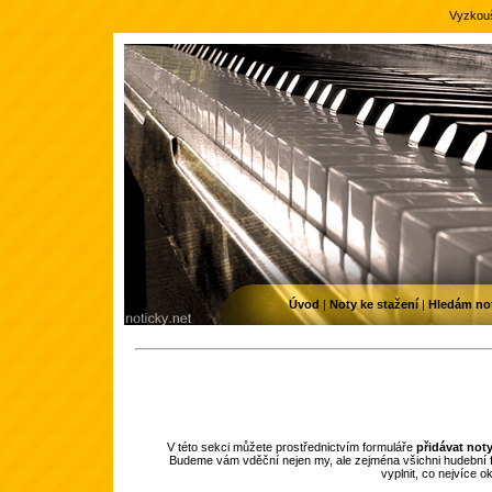
Vyzkouš
Úvod
|
Noty ke stažení
|
Hledám no
V této sekci můžete prostřednictvím formuláře
přidávat not
Budeme vám vděční nejen my, ale zejména všichni hudební f
vyplnit, co nejvíce 