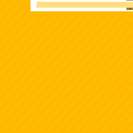
Terk
fra