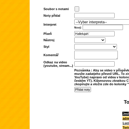
Soubor s notami
Noty přidal
Interpret
Nový:
Píseň
Nástroj
Styl
Komentář
Odkaz na video
(youtube, stream...)
Poznámka : Aby se video v příspěvk
musíte zadatjeho přesné URL. To zis
YouTube) napravo od videa v kolonc
českém YT). Klávesovou zkratkou Ct
zkopírujte a vložte zde do kolonky "
To
Jmé
adm
Luc
Teri