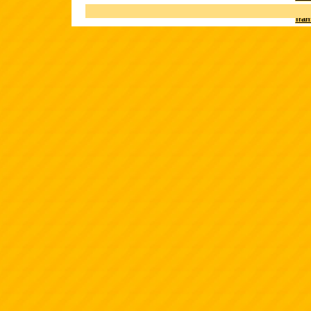
Terk
fra