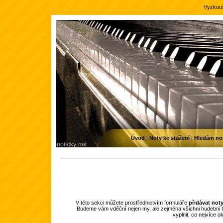
Vyzkouš
Úvod
|
Noty ke stažení
|
Hledám no
V této sekci můžete prostřednictvím formuláře
přidávat not
Budeme vám vděční nejen my, ale zejména všichni hudební f
vyplnit, co nejvíce 