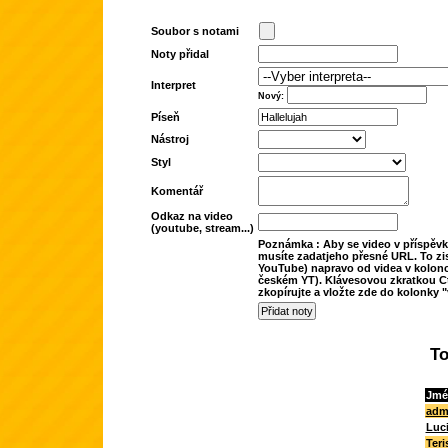
Soubor s notami
Noty přidal
Interpret
Nový:
Píseň
Nástroj
Styl
Komentář
Odkaz na video
(youtube, stream...)
Poznámka : Aby se video v příspěvk
musíte zadatjeho přesné URL. To zis
YouTube) napravo od videa v kolonc
českém YT). Klávesovou zkratkou Ct
zkopírujte a vložte zde do kolonky "
To
Jmé
adm
Luc
Teri