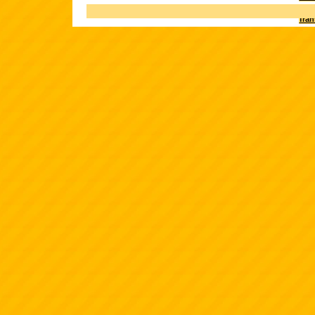
Terk
fra