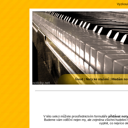
Vyzkouš
Úvod
|
Noty ke stažení
|
Hledám no
V této sekci můžete prostřednictvím formuláře
přidávat not
Budeme vám vděční nejen my, ale zejména všichni hudební f
vyplnit, co nejvíce 