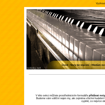
Vyzkouš
Úvod
|
Noty ke stažení
|
Hledám no
V této sekci můžete prostřednictvím formuláře
přidávat not
Budeme vám vděční nejen my, ale zejména všichni hudební f
vyplnit, co nejvíce 