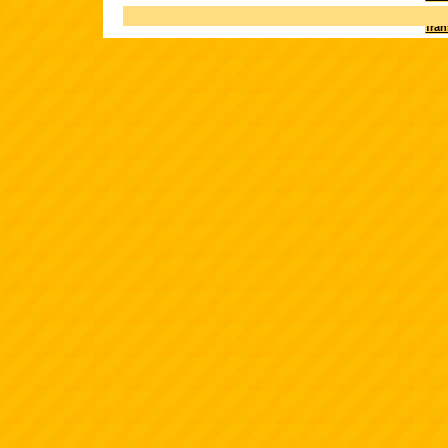
Terk
fra