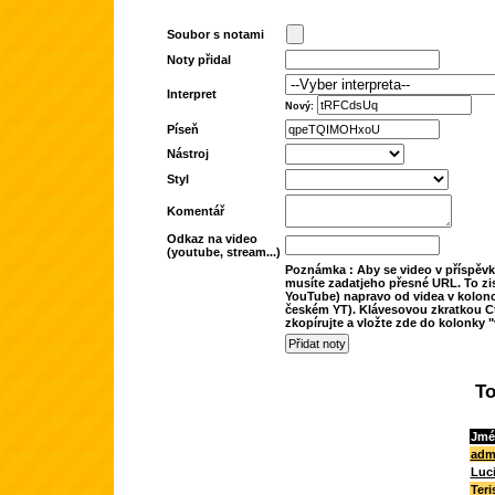
Soubor s notami
Noty přidal
Interpret
Nový:
Píseň
Nástroj
Styl
Komentář
Odkaz na video
(youtube, stream...)
Poznámka : Aby se video v příspěvk
musíte zadatjeho přesné URL. To zis
YouTube) napravo od videa v kolonc
českém YT). Klávesovou zkratkou Ct
zkopírujte a vložte zde do kolonky "
To
Jmé
adm
Luc
Teri