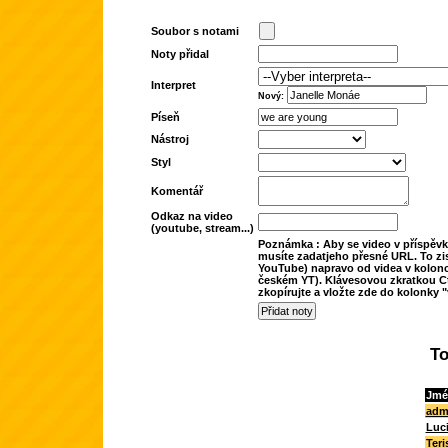
Soubor s notami
Noty přidal
Interpret
Nový:
Píseň
Nástroj
Styl
Komentář
Odkaz na video
(youtube, stream...)
Poznámka : Aby se video v příspěvk
musíte zadatjeho přesné URL. To zis
YouTube) napravo od videa v kolonc
českém YT). Klávesovou zkratkou Ct
zkopírujte a vložte zde do kolonky "
To
Jmé
adm
Luc
Teri