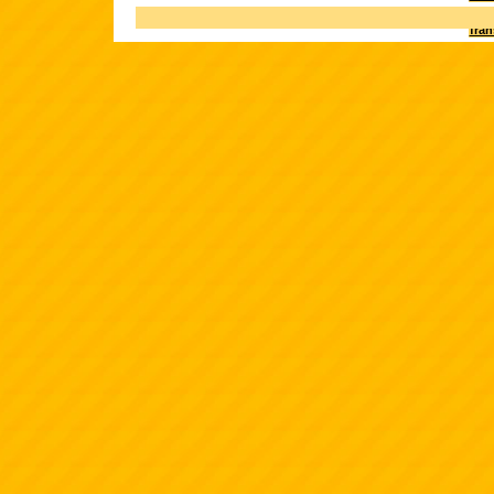
Terk
fra