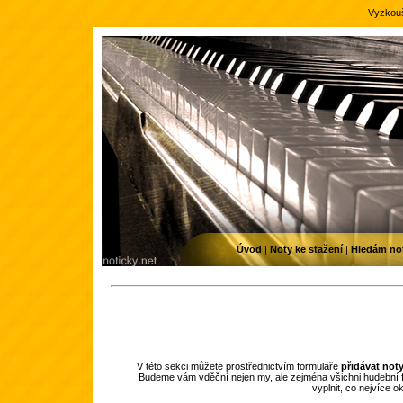
Vyzkouš
Úvod
|
Noty ke stažení
|
Hledám no
V této sekci můžete prostřednictvím formuláře
přidávat not
Budeme vám vděční nejen my, ale zejména všichni hudební f
vyplnit, co nejvíce 