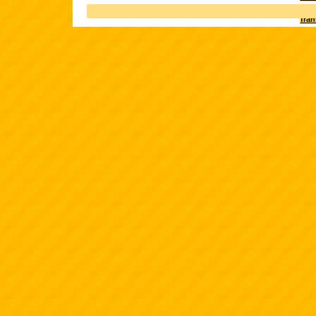
Terk
fra