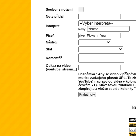
Soubor s notami
Noty přidal
Interpret
Nový:
Píseň
Nástroj
Styl
Komentář
Odkaz na video
(youtube, stream...)
Poznámka : Aby se video v příspěvk
musíte zadatjeho přesné URL. To zis
YouTube) napravo od videa v kolonc
českém YT). Klávesovou zkratkou Ct
zkopírujte a vložte zde do kolonky "
To
Jmé
adm
Luc
Teri