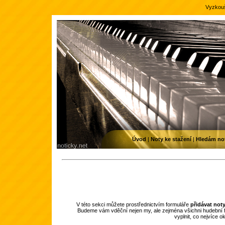
Vyzkouš
Úvod
|
Noty ke stažení
|
Hledám no
V této sekci můžete prostřednictvím formuláře
přidávat not
Budeme vám vděční nejen my, ale zejména všichni hudební f
vyplnit, co nejvíce 