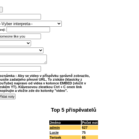
ový:
oznámka : Aby se video v příspěvku správně zobrazilo,
usíte zadatjeho přesné URL. To ziskáte (klasicky z
ouTube) napravo od videa v kolonce EMBED (vložit v
eském YT). Klávesovou zkratkou Ctrl + C onen link
kopírujte a vložte zde do kolonky "video".
Top 5 přispěvatelů
Jméno
Počet not
admin
627
Lucie
75
Terisek
65