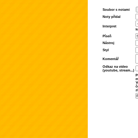
Soubor s notami
Noty přidal
Interpret
N
Píseň
Nástroj
Styl
Komentář
Odkaz na video
(youtube, stream...)
P
m
Y
č
z