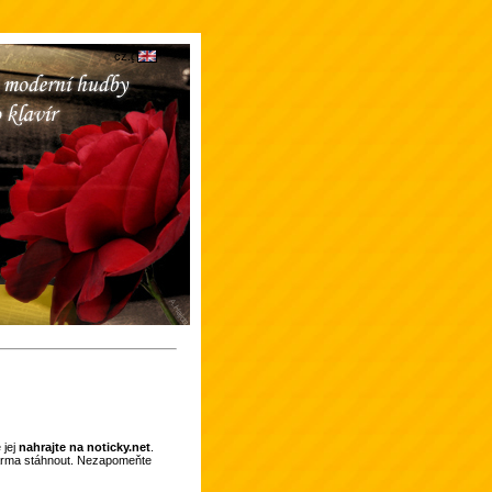
 jej
nahrajte na noticky.net
.
darma stáhnout. Nezapomeňte