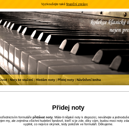
Vyzkoušejte také
finanční zprávy
Úvod
|
Noty ke stažení
|
Hledám noty
|
Přidej noty
|
Návštěvní kniha
Přidej noty
ostřednictvím formuláře
přidávat noty
. Máte-li nějaké noty k dispozici, neváhejte a jednoduše
en my, ale zejména všichni hudební fandové, kteří si je zde, díky vám, budou moci noty z
vyplnit, co nejvíce okýnek, tedy položek ve formuláři. Děkujeme.