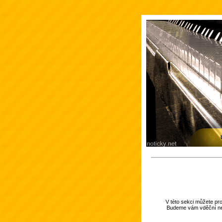
V této sekci můžete pr
Budeme vám vděční nej