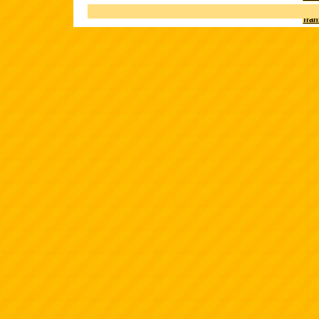
Terk
fra