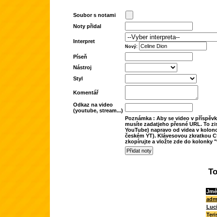
Soubor s notami
Noty přidal
Interpret
Nový:
Píseň
Nástroj
Styl
Komentář
Odkaz na video
(youtube, stream...)
Poznámka : Aby se video v příspěvk
musíte zadatjeho přesné URL. To zis
YouTube) napravo od videa v kolonc
českém YT). Klávesovou zkratkou Ct
zkopírujte a vložte zde do kolonky "
To
Jmé
adm
Luc
Teri