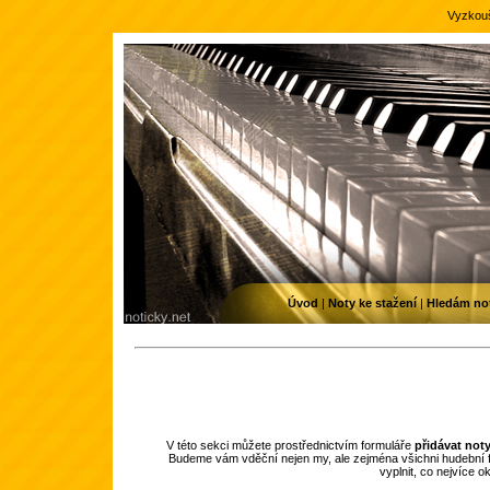
Vyzkouš
Úvod
|
Noty ke stažení
|
Hledám no
V této sekci můžete prostřednictvím formuláře
přidávat not
Budeme vám vděční nejen my, ale zejména všichni hudební f
vyplnit, co nejvíce 