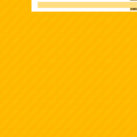
Terk
fra