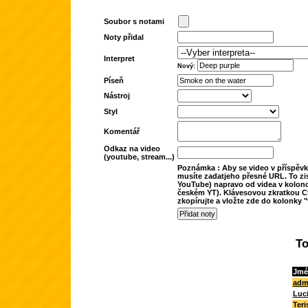
Soubor s notami
Noty přidal
Interpret
Nový:
Píseň
Nástroj
Styl
Komentář
Odkaz na video
(youtube, stream...)
Poznámka : Aby se video v příspěvk
musíte zadatjeho přesné URL. To zis
YouTube) napravo od videa v kolonc
českém YT). Klávesovou zkratkou Ct
zkopírujte a vložte zde do kolonky "
To
Jmé
adm
Luc
Teri