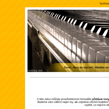
Vyzkouš
Úvod
|
Noty ke stažení
|
Hledám no
V této sekci můžete prostřednictvím formuláře
přidávat not
Budeme vám vděční nejen my, ale zejména všichni hudební f
vyplnit, co nejvíce 