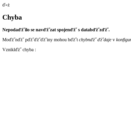
ď»ż
Chyba
Nepodaďż˝ilo se navďż˝zat spojenďż˝ s databďż˝zďż˝.
Moďż˝nďż˝ pďż˝ďż˝ďż˝iny mohou bďż˝t
chybnďż˝ ďż˝daje
v
konfigu
Vzniklďż˝ chyba :