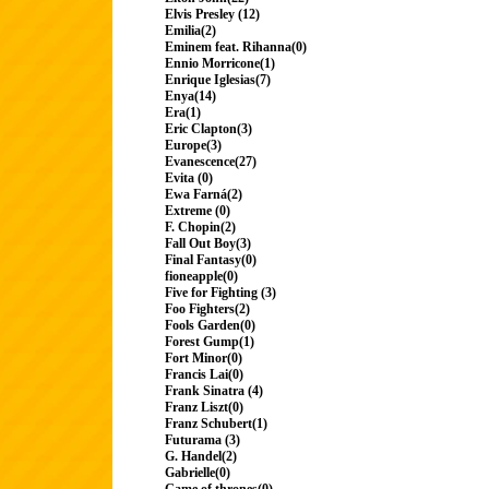
Elvis Presley (12)
Emilia(2)
Eminem feat. Rihanna(0)
Ennio Morricone(1)
Enrique Iglesias(7)
Enya(14)
Era(1)
Eric Clapton(3)
Europe(3)
Evanescence(27)
Evita (0)
Ewa Farná(2)
Extreme (0)
F. Chopin(2)
Fall Out Boy(3)
Final Fantasy(0)
fioneapple(0)
Five for Fighting (3)
Foo Fighters(2)
Fools Garden(0)
Forest Gump(1)
Fort Minor(0)
Francis Lai(0)
Frank Sinatra (4)
Franz Liszt(0)
Franz Schubert(1)
Futurama (3)
G. Handel(2)
Gabrielle(0)