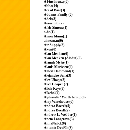
A Fine Frenzy(0)
Abba(14)
Ace of Base(3)
Addams Family (0)
Adele(3)
Aerosmith(7)
Afric Simone(1)
a-ha(1)
Aimee Mann(1)
aimeeman(0)
Air Supply(3)
Akon(0)
Alan Menken(0)
Alan Menken (Aladin)(0)
Alanah Myles(1)
Alanis Morissete(4)
Albert Hammond(1)
Alejandro Sanz(3)
Alex Ubago(2)
Alice Cooper (7)
Alicia Keys(8)
Alkehol(4)
Alphaville / Youth Group(0)
Amy Winehouse (6)
Andrea Bocceli(5)
Andrea Bocelli(2)
Andrew L. Webber(1)
Aneta Langerova(3)
AnnaNalick(0)
Antonín Dvořák(3)