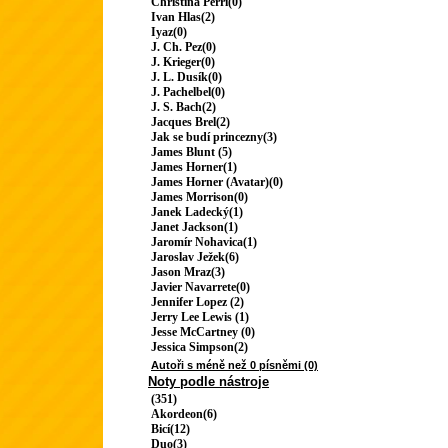
Christina Perri(0)
Ivan Hlas(2)
Iyaz(0)
J. Ch. Pez(0)
J. Krieger(0)
J. L. Dusík(0)
J. Pachelbel(0)
J. S. Bach(2)
Jacques Brel(2)
Jak se budí princezny(3)
James Blunt (5)
James Horner(1)
James Horner (Avatar)(0)
James Morrison(0)
Janek Ladecký(1)
Janet Jackson(1)
Jaromír Nohavica(1)
Jaroslav Ježek(6)
Jason Mraz(3)
Javier Navarrete(0)
Jennifer Lopez (2)
Jerry Lee Lewis (1)
Jesse McCartney (0)
Jessica Simpson(2)
Autoři s méně než 0 písněmi (0)
Noty podle nástroje
(351)
Akordeon(6)
Bicí(12)
Duo(3)