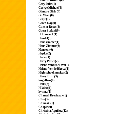
Game of thrones(0)
Gary Jules(1)
George Michael(4)
Gilmore Girls (4)
Go West (0)
Gotye(1)
Green Day(9)
Guns n Roses(8)
Gwen Stefani(0)
H. Hancock(1)
Händel(3)
Hans zimmer(1)
Hans Zimmer(6)
Hanson (0)
Hapka(2)
Harlej(1)
Harry Potter(2)
Helena vondrackova(1)
Helena Vondráčková(1)
High school musical(2)
Hilary Duff (3)
hngvfhru(0)
Holki(2)
H.West(1)
hymna(1)
Chantal Kreviazuk(1)
Cher(3)
Chinaski(1)
Chopin(0)
Christina Aguilera(12)