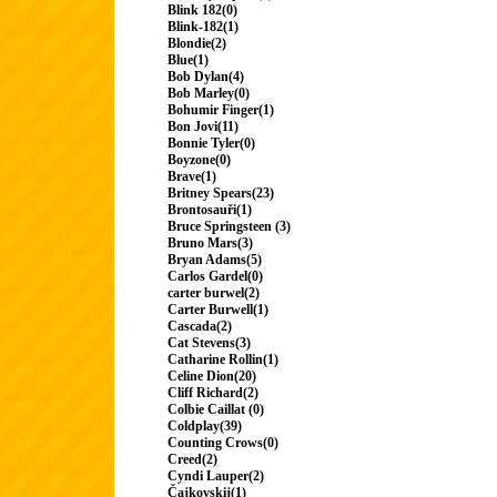
Blink 182(0)
Blink-182(1)
Blondie(2)
Blue(1)
Bob Dylan(4)
Bob Marley(0)
Bohumir Finger(1)
Bon Jovi(11)
Bonnie Tyler(0)
Boyzone(0)
Brave(1)
Britney Spears(23)
Brontosauři(1)
Bruce Springsteen (3)
Bruno Mars(3)
Bryan Adams(5)
Carlos Gardel(0)
carter burwel(2)
Carter Burwell(1)
Cascada(2)
Cat Stevens(3)
Catharine Rollin(1)
Celine Dion(20)
Cliff Richard(2)
Colbie Caillat (0)
Coldplay(39)
Counting Crows(0)
Creed(2)
Cyndi Lauper(2)
Čajkovskij(1)