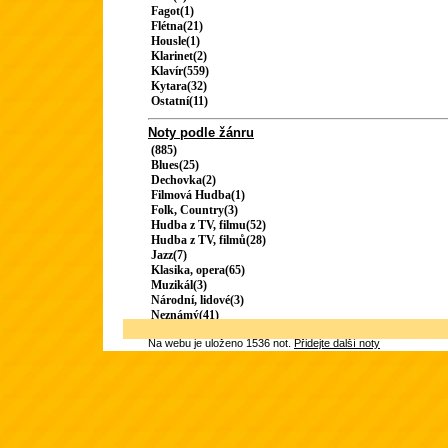
Fagot(1)
Flétna(21)
Housle(1)
Klarinet(2)
Klavír(559)
Kytara(32)
Ostatní(11)
Noty podle žánru
(885)
Blues(25)
Dechovka(2)
Filmová Hudba(1)
Folk, Country(3)
Hudba z TV, filmu(52)
Hudba z TV, filmů(28)
Jazz(7)
Klasika, opera(65)
Muzikál(3)
Národní, lidové(3)
Neznámý(41)
Na webu je uloženo 1536 not.
Přidejte další noty