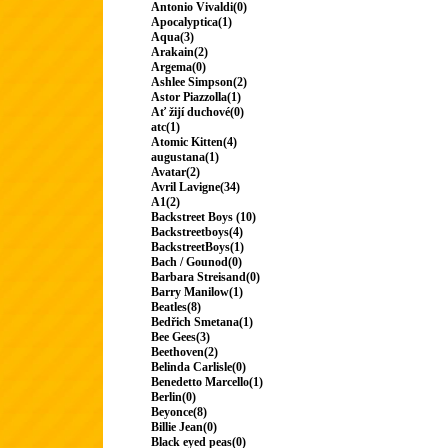
Antonio Vivaldi(0)
Apocalyptica(1)
Aqua(3)
Arakain(2)
Argema(0)
Ashlee Simpson(2)
Astor Piazzolla(1)
Ať žijí duchové(0)
atc(1)
Atomic Kitten(4)
augustana(1)
Avatar(2)
Avril Lavigne(34)
A1(2)
Backstreet Boys (10)
Backstreetboys(4)
BackstreetBoys(1)
Bach / Gounod(0)
Barbara Streisand(0)
Barry Manilow(1)
Beatles(8)
Bedřich Smetana(1)
Bee Gees(3)
Beethoven(2)
Belinda Carlisle(0)
Benedetto Marcello(1)
Berlin(0)
Beyonce(8)
Billie Jean(0)
Black eyed peas(0)