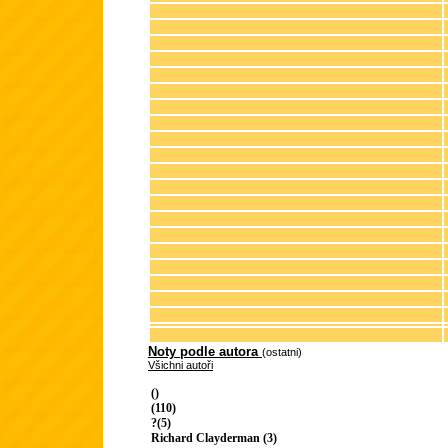
Noty podle autora
(ostatni)
Všichni autoři
()
(110)
?(5)
Richard Clayderman (3)