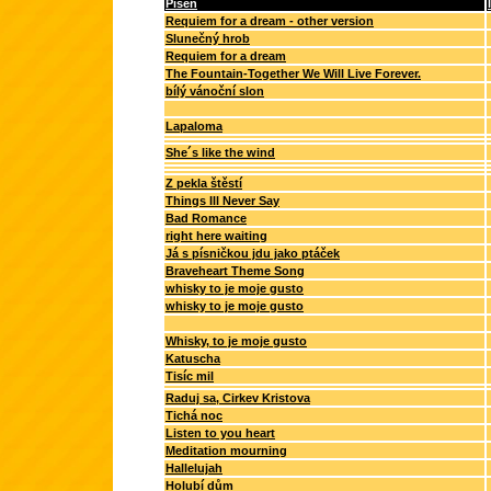
Píseň
Requiem for a dream - other version
Slunečný hrob
Requiem for a dream
The Fountain-Together We Will Live Forever.
bílý vánoční slon
Lapaloma
She´s like the wind
Z pekla štěstí
Things Ill Never Say
Bad Romance
right here waiting
Já s písničkou jdu jako ptáček
Braveheart Theme Song
whisky to je moje gusto
whisky to je moje gusto
Whisky, to je moje gusto
Katuscha
Tisíc mil
Raduj sa, Cirkev Kristova
Tichá noc
Listen to you heart
Meditation mourning
Hallelujah
Holubí dům