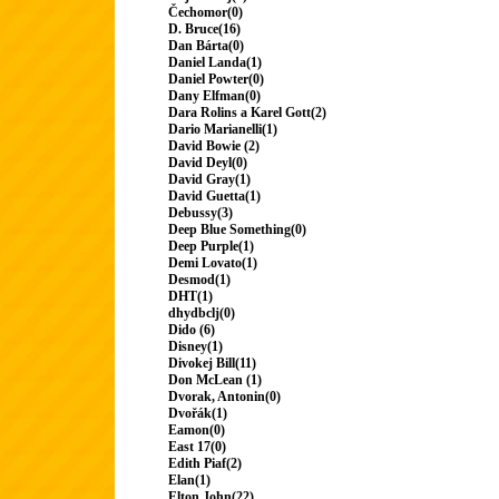
Čechomor(0)
D. Bruce(16)
Dan Bárta(0)
Daniel Landa(1)
Daniel Powter(0)
Dany Elfman(0)
Dara Rolins a Karel Gott(2)
Dario Marianelli(1)
David Bowie (2)
David Deyl(0)
David Gray(1)
David Guetta(1)
Debussy(3)
Deep Blue Something(0)
Deep Purple(1)
Demi Lovato(1)
Desmod(1)
DHT(1)
dhydbclj(0)
Dido (6)
Disney(1)
Divokej Bill(11)
Don McLean (1)
Dvorak, Antonin(0)
Dvořák(1)
Eamon(0)
East 17(0)
Edith Piaf(2)
Elan(1)
Elton John(22)