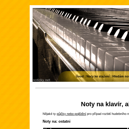
Úvod
|
Noty ke stažení
|
Hledám no
Noty na klavír, 
Nějaké ty
půjčky nebo pojištění
pro případ rozbití hudebního n
Noty na: ostatni