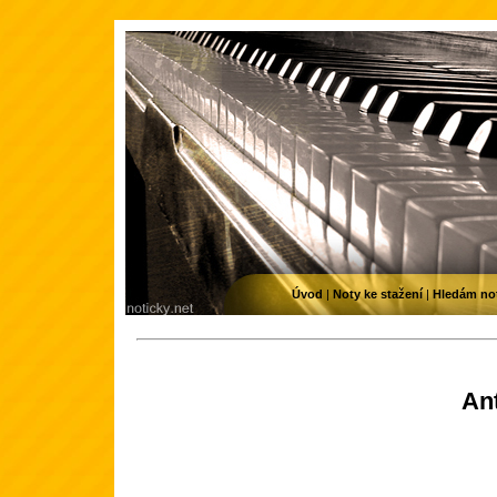
Úvod
|
Noty ke stažení
|
Hledám no
An