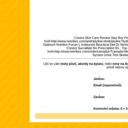
Costco Skin Care Review Stay Buy Pon
href=http://www.netvibes.com/amitriptyline>Amitriptyline Hy
Optimum Nutrition Forum L Isoleucine Best Acai Diet Dr Nic
Crestor Sucralfate No Prescription Rx . Top
href=http://www.netvibes.com/ordertramadol>Tramadol Medi
System Urine Test Skela
Líbí se vám
texty písní
,
akordy na kytaru
, nebo
noty na An
písně nejsou s
Jméno:
Email (nepovinné):
Zpráva:
Kontrolní otázka: 0 + 3