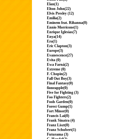
Elan(1)
Elton John(22)
Elvis Presley (12)
Emilia(2)
Eminem feat. Rihanna(0)
Ennio Morricone(1)
Enrique Iglesias(7)
Enya(14)
Era(1)
Eric Clapton(3)
Europe(3)
Evanescence(27)
Evita (0)
Ewa Farná(2)
Extreme (0)
F. Chopin(2)
Fall Out Boy(3)
Final Fantasy(0)
fioneapple(0)
Five for Fighting (3)
Foo Fighters(2)
Fools Garden(0)
Forest Gump(1)
Fort Minor(0)
Francis Lai(0)
Frank Sinatra (4)
Franz Liszt(0)
Franz Schubert(1)
Futurama (3)