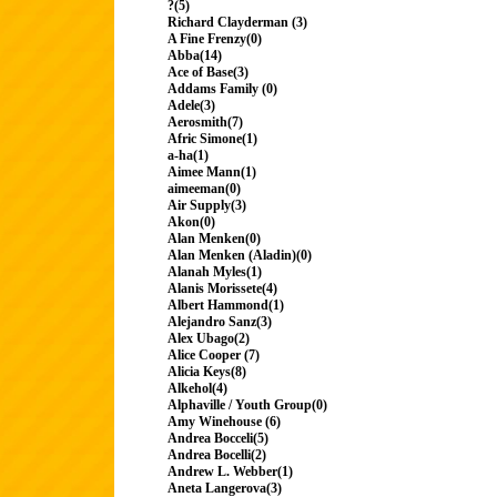
?(5)
Richard Clayderman (3)
A Fine Frenzy(0)
Abba(14)
Ace of Base(3)
Addams Family (0)
Adele(3)
Aerosmith(7)
Afric Simone(1)
a-ha(1)
Aimee Mann(1)
aimeeman(0)
Air Supply(3)
Akon(0)
Alan Menken(0)
Alan Menken (Aladin)(0)
Alanah Myles(1)
Alanis Morissete(4)
Albert Hammond(1)
Alejandro Sanz(3)
Alex Ubago(2)
Alice Cooper (7)
Alicia Keys(8)
Alkehol(4)
Alphaville / Youth Group(0)
Amy Winehouse (6)
Andrea Bocceli(5)
Andrea Bocelli(2)
Andrew L. Webber(1)
Aneta Langerova(3)