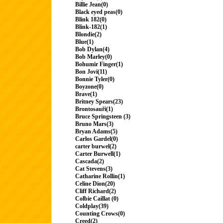
Billie Jean(0)
Black eyed peas(0)
Blink 182(0)
Blink-182(1)
Blondie(2)
Blue(1)
Bob Dylan(4)
Bob Marley(0)
Bohumir Finger(1)
Bon Jovi(11)
Bonnie Tyler(0)
Boyzone(0)
Brave(1)
Britney Spears(23)
Brontosauři(1)
Bruce Springsteen (3)
Bruno Mars(3)
Bryan Adams(5)
Carlos Gardel(0)
carter burwel(2)
Carter Burwell(1)
Cascada(2)
Cat Stevens(3)
Catharine Rollin(1)
Celine Dion(20)
Cliff Richard(2)
Colbie Caillat (0)
Coldplay(39)
Counting Crows(0)
Creed(2)