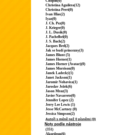
Chopin(0)
Christina Aguilera(12)
Christina Perri(0)
Ivan Hlas(2)
Iyaz(0)
J. Ch. Pez(0)
J. Krieger(0)
J. L. Dusík(0)
J. Pachelbel(0)
J. S. Bach(2)
Jacques Brel(2)
Jak se budí princezny(3)
James Blunt (5)
James Horner(1)
James Horner (Avatar)(0)
James Morrison(0)
Janek Ladecký(1)
Janet Jackson(1)
Jaromír Nohavica(1)
Jaroslav Ježek(6)
Jason Mraz(3)
Javier Navarrete(0)
Jennifer Lopez (2)
Jerry Lee Lewis (1)
Jesse McCartney (0)
Jessica Simpson(2)
Autoři s méně než 0 písněmi (0)
Noty podle nástroje
(351)
Akordeon(6)