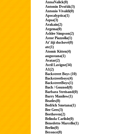
AnnaNalick(0)
Antonín Dvořák(3)
Antonio Vivaldi(0)
Apocalyptica(1)
Aqua(3)
Arakain(2)
Argema(0)
Ashlee Simpson(2)
Astor Piazzolla(1)
Ať žijí duchové(0)
atc(1)
Atomic Kitten(4)
augustana(1)
Avatar(2)
Avril Lavigne(34)
A1(2)
Backstreet Boys (10)
Backstreetboys(4)
BackstreetBoys(1)
Bach / Gounod(0)
Barbara Streisand(0)
Barry Manilow(1)
Beatles(8)
Bedřich Smetana(1)
Bee Gees(3)
Beethoven(2)
Belinda Carlisle(0)
Benedetto Marcello(1)
Berlin(0)
Beyonce(8)