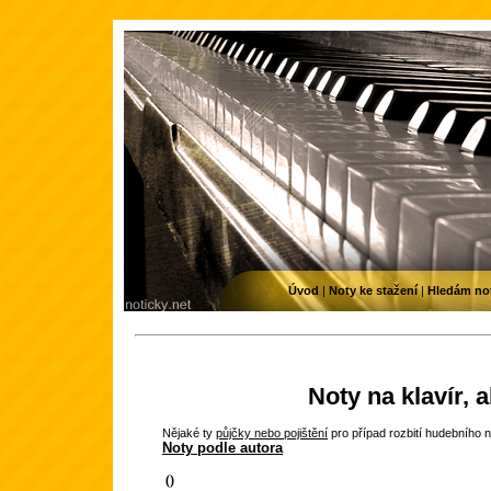
Úvod
|
Noty ke stažení
|
Hledám no
Noty na klavír, 
Nějaké ty
půjčky nebo pojištění
pro případ rozbití hudebního n
Noty podle autora
()