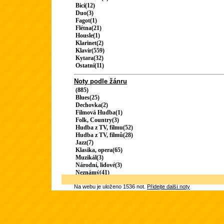
Bicí(12)
Duo(3)
Fagot(1)
Flétna(21)
Housle(1)
Klarinet(2)
Klavír(559)
Kytara(32)
Ostatní(11)
Noty podle žánru
(885)
Blues(25)
Dechovka(2)
Filmová Hudba(1)
Folk, Country(3)
Hudba z TV, filmu(52)
Hudba z TV, filmů(28)
Jazz(7)
Klasika, opera(65)
Muzikál(3)
Národní, lidové(3)
Neznámý(41)
Na webu je uloženo 1536 not.
Přidejte další noty