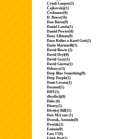
Cyndi Lauper(2)
Čajkovskij(1)
Čechomor(0)
D. Bruce(16)
Dan Bárta(0)
Daniel Landa(1)
Daniel Powter(0)
Dany Elfman(0)
Dara Rolins a Karel Gott(2)
Dario Marianelli(1)
David Bowie (2)
David Deyl(0)
David Gray(1)
David Guetta(1)
Debussy(3)
Deep Blue Something(0)
Deep Purple(1)
Demi Lovato(1)
Desmod(1)
DHT(1)
dhydbclj(0)
Dido (6)
Disney(1)
Divokej Bill(11)
Don McLean (1)
Dvorak, Antonin(0)
Dvořák(1)
Eamon(0)
East 17(0)
Edith Piaf(2)