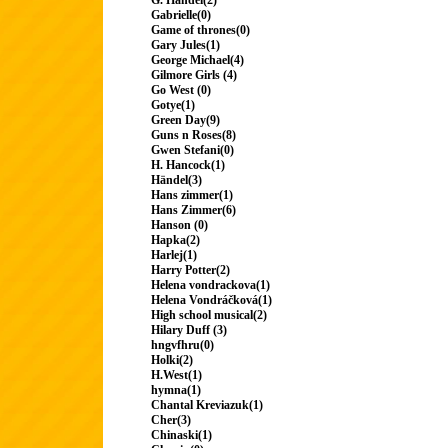
G. Handel(2)
Gabrielle(0)
Game of thrones(0)
Gary Jules(1)
George Michael(4)
Gilmore Girls (4)
Go West (0)
Gotye(1)
Green Day(9)
Guns n Roses(8)
Gwen Stefani(0)
H. Hancock(1)
Händel(3)
Hans zimmer(1)
Hans Zimmer(6)
Hanson (0)
Hapka(2)
Harlej(1)
Harry Potter(2)
Helena vondrackova(1)
Helena Vondráčková(1)
High school musical(2)
Hilary Duff (3)
hngvfhru(0)
Holki(2)
H.West(1)
hymna(1)
Chantal Kreviazuk(1)
Cher(3)
Chinaski(1)