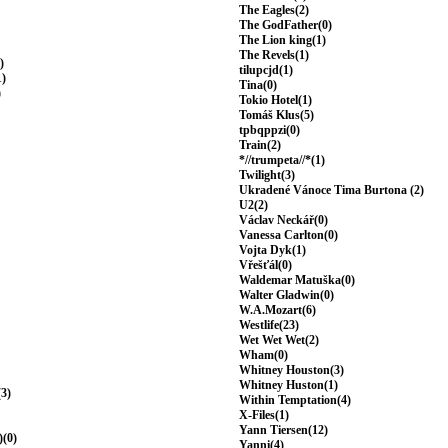
The Eagles(2)
The GodFather(0)
The Lion king(1)
The Revels(1)
)
tilupcjd(1)
1)
Tina(0)
)
Tokio Hotel(1)
Tomáš Klus(5)
tpbqppzi(0)
Train(2)
*//trumpeta//*(1)
Twilight(3)
Ukradené Vánoce Tima Burtona (2)
U2(2)
Václav Neckář(0)
Vanessa Carlton(0)
Vojta Dyk(1)
Vřešťál(0)
Waldemar Matuška(0)
Walter Gladwin(0)
W.A.Mozart(6)
Westlife(23)
Wet Wet Wet(2)
Wham(0)
Whitney Houston(3)
Whitney Huston(1)
(3)
Within Temptation(4)
X-Files(1)
Yann Tiersen(12)
)(0)
Yanni(4)