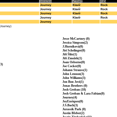
Interpret
Nástroj
Styl
Journey
Klavír
Rock
Journey
Klavír
Rock
Journey
Klavír
Rock
Journey
Klavír
Rock
Journey
(Journey)
Jesse McCartney (0)
Jessica Simpson(2)
J.Hurníková(0)
Jiri Schelinger(0)
Jiří Šlitr(1)
Jiří Zmožek(1)
Joan Osborne(0)
3)
Joe Cocker(0)
Johann Strauss(1)
John Lennon(3)
John Williams(3)
Jon Bon Jovi(1)
Jonas Brothers (0)
Josh Groban (18)
Josh Groban & Lara Fabian(0)
Journey(4)
JoyEnriquez(0)
J.S.Bach(3)
Jurassik Park (0)
Justin BIeber(2)