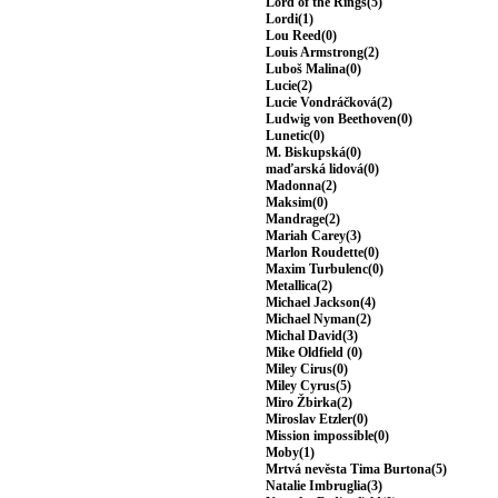
Lord of the Rings(5)
Lordi(1)
Lou Reed(0)
Louis Armstrong(2)
Luboš Malina(0)
Lucie(2)
Lucie Vondráčková(2)
Ludwig von Beethoven(0)
Lunetic(0)
M. Biskupská(0)
maďarská lidová(0)
Madonna(2)
Maksim(0)
Mandrage(2)
Mariah Carey(3)
Marlon Roudette(0)
Maxim Turbulenc(0)
Metallica(2)
Michael Jackson(4)
Michael Nyman(2)
Michal David(3)
Mike Oldfield (0)
Miley Cirus(0)
Miley Cyrus(5)
Miro Žbirka(2)
Miroslav Etzler(0)
Mission impossible(0)
Moby(1)
Mrtvá nevěsta Tima Burtona(5)
Natalie Imbruglia(3)