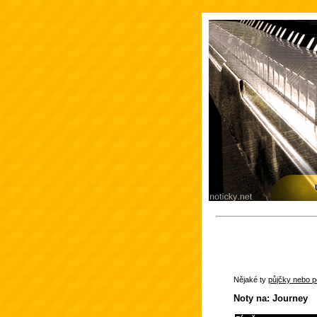
Nějaké ty
půjčky nebo po
Noty na: Journey