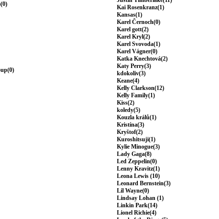
Justin Timberlake(11)
(0)
Kai Rosenkranz(1)
Kansas(1)
Karel Černoch(0)
Karel gott(2)
Karel Kryl(2)
Karel Svovoda(1)
Karel Vágner(0)
Katka Knechtová(2)
Katy Perry(3)
oup(0)
kdokoliv(3)
Keane(4)
Kelly Clarkson(12)
Kelly Family(1)
Kiss(2)
koledy(5)
Kouzla králů(1)
Kristína(3)
Kryštof(2)
Kuroshitsuji(1)
Kylie Minogue(3)
Lady Gaga(8)
Led Zeppelin(0)
Lenny Kravitz(1)
Leona Lewis (10)
Leonard Bernstein(3)
Lil Wayne(0)
Lindsay Lohan (1)
Linkin Park(14)
Lionel Richie(4)