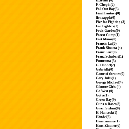
Extreme (0)
F. Chopin(2)
Fall Out Boy(3)
Final Fantasy(0)
fioneapple(0)
Five for Fighting (3)
Foo Fighters(2)
Fools Garden(0)
Forest Gump(1)
Fort Minor(0)
Francis Lai(0)
Frank Sinatra (4)
Franz Liszt(0)
Franz Schubert(1)
Futurama (3)
G. Handel(2)
Gabrielle(0)
Game of thrones(0)
Gary Jules(1)
George Michael(4)
Gilmore Girls (4)
Go West (0)
Gotye(1)
Green Day(9)
Guns n Roses(8)
Gwen Stefani(0)
H. Hancock(1)
Händel(3)
Hans zimmer(1)
Hans Zimmer(6)