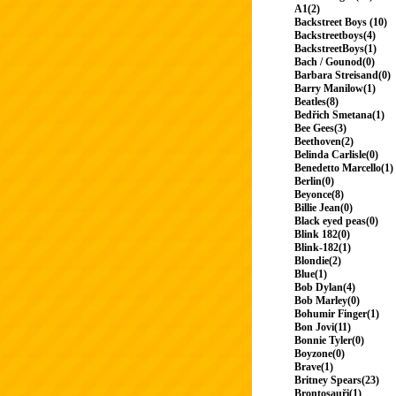
A1(2)
Backstreet Boys (10)
Backstreetboys(4)
BackstreetBoys(1)
Bach / Gounod(0)
Barbara Streisand(0)
Barry Manilow(1)
Beatles(8)
Bedřich Smetana(1)
Bee Gees(3)
Beethoven(2)
Belinda Carlisle(0)
Benedetto Marcello(1)
Berlin(0)
Beyonce(8)
Billie Jean(0)
Black eyed peas(0)
Blink 182(0)
Blink-182(1)
Blondie(2)
Blue(1)
Bob Dylan(4)
Bob Marley(0)
Bohumir Finger(1)
Bon Jovi(11)
Bonnie Tyler(0)
Boyzone(0)
Brave(1)
Britney Spears(23)
Brontosauři(1)