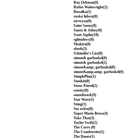
Roy Orbison(0)
Rufus Wainwright(2)
Rusalka(1)
ruská lidová(0)
ruvtcyza(0)
Saint Saens(0)
Santo & Johny(0)
Scott Joplin(18)
sglmuhwc(0)
Shakira(0)
shrek(3)
Schindler's List(0)
simon& garfunkel(0)
simon& garfunkel(2)
simon&amp; garfunkel(0)
simon&amp;amp; garfunkel(0)
SimplePlan(1)
Smokie(0)
Snow Patrol(2)
sonáty(0)
soundtrack(9)
Star Wars(1)
Sting(1)
Sto zvířat(0)
Super Mario Bross(4)
Take That(3)
Taylor Swift(2)
The Corrs (0)
The Cranberries(1)
The Doors(1)