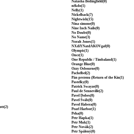
Natasha Bedingfield(0)
někdo(1)
Nelly(1)
Nickelback(7)
Nightwish(15)
Nina simone(0)
Nine Inch Nails(0)
No Doubt(0)
No Name(3)
Norah Jones(1)
NXdiYNatdAKOVgaf(0)
Olympic(1)
Once(1)
One Republic / Timbaland(1)
Orange Blue(0)
Ozzy Osbourne(0)
Pachelbel(2)
Pán prstenu (Return of the Kin(1)
Pastelky(0)
Patrick Swayze(0)
Paul de Senneville(2)
Pavel Dobes(0)
Pavel Šváb(0)
Pavol Habera(0)
ott(2)
Pearl Harbor(1)
Peha(0)
Petr Hapka(1)
Petr Muk(1)
Petr Novák(2)
Petr Spálený(0)