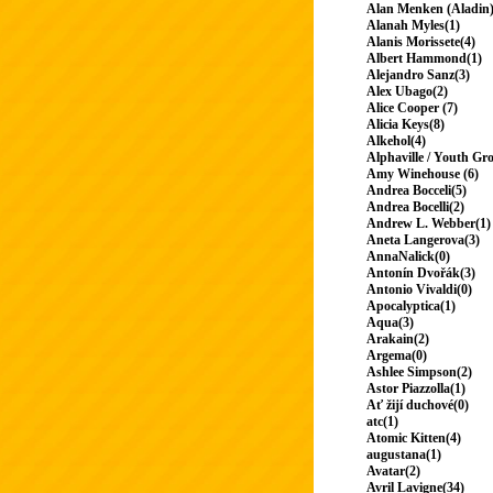
Alan Menken (Aladin)
Alanah Myles(1)
Alanis Morissete(4)
Albert Hammond(1)
Alejandro Sanz(3)
Alex Ubago(2)
Alice Cooper (7)
Alicia Keys(8)
Alkehol(4)
Alphaville / Youth Gr
Amy Winehouse (6)
Andrea Bocceli(5)
Andrea Bocelli(2)
Andrew L. Webber(1)
Aneta Langerova(3)
AnnaNalick(0)
Antonín Dvořák(3)
Antonio Vivaldi(0)
Apocalyptica(1)
Aqua(3)
Arakain(2)
Argema(0)
Ashlee Simpson(2)
Astor Piazzolla(1)
Ať žijí duchové(0)
atc(1)
Atomic Kitten(4)
augustana(1)
Avatar(2)
Avril Lavigne(34)