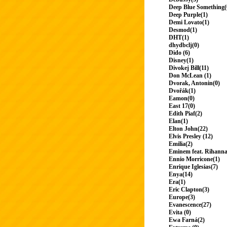
Deep Blue Something(
Deep Purple(1)
Demi Lovato(1)
Desmod(1)
DHT(1)
dhydbclj(0)
Dido (6)
Disney(1)
Divokej Bill(11)
Don McLean (1)
Dvorak, Antonin(0)
Dvořák(1)
Eamon(0)
East 17(0)
Edith Piaf(2)
Elan(1)
Elton John(22)
Elvis Presley (12)
Emilia(2)
Eminem feat. Rihanna
Ennio Morricone(1)
Enrique Iglesias(7)
Enya(14)
Era(1)
Eric Clapton(3)
Europe(3)
Evanescence(27)
Evita (0)
Ewa Farná(2)