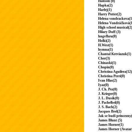
Hanson (0)
Hapka(2)
Harlej(1)
Harry Potter(2)
Helena vondrackova(1
Helena Vondráčková(
High school musical(2
Hilary Duff (3)
hngvfhru(0)
Holki(2)
H.West(1)
hymna(1)
Chantal Kreviazuk(1)
Cher(3)
Chinaski(1)
Chopin(0)
Christina Aguilera(12)
Christina Perri(0)
Ivan Hlas(2)
Iyaz(0)
J. Ch. Pez(0)
J. Krieger(0)
J. L. Dusík(0)
J. Pachelbel(0)
J. S. Bach(2)
Jacques Brel(2)
Jak se budí princezny
James Blunt (5)
James Horner(1)
James Horner (Avatar