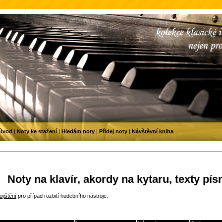
Úvod
|
Noty ke stažení
|
Hledám noty
|
Přidej noty
|
Návštěvní kniha
Noty na klavír, akordy na kytaru, texty pís
jištění
pro případ rozbití hudebního nástroje.