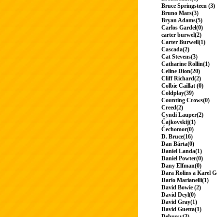
Bruce Springsteen (3)
Bruno Mars(3)
Bryan Adams(5)
Carlos Gardel(0)
carter burwel(2)
Carter Burwell(1)
Cascada(2)
Cat Stevens(3)
Catharine Rollin(1)
Celine Dion(20)
Cliff Richard(2)
Colbie Caillat (0)
Coldplay(39)
Counting Crows(0)
Creed(2)
Cyndi Lauper(2)
Čajkovskij(1)
Čechomor(0)
D. Bruce(16)
Dan Bárta(0)
Daniel Landa(1)
Daniel Powter(0)
Dany Elfman(0)
Dara Rolins a Karel G
Dario Marianelli(1)
David Bowie (2)
David Deyl(0)
David Gray(1)
David Guetta(1)
Debussy(3)