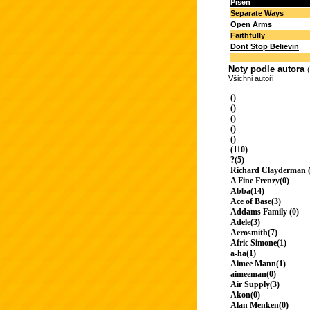
Píseň
Separate Ways
Open Arms
Faithfully
Dont Stop Believin
Noty podle autora
Všichni autoři
()
()
()
()
()
(110)
?(5)
Richard Clayderman (
A Fine Frenzy(0)
Abba(14)
Ace of Base(3)
Addams Family (0)
Adele(3)
Aerosmith(7)
Afric Simone(1)
a-ha(1)
Aimee Mann(1)
aimeeman(0)
Air Supply(3)
Akon(0)
Alan Menken(0)