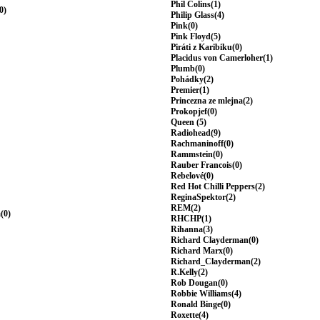
Phil Colins(1)
0)
Philip Glass(4)
Pink(0)
Pink Floyd(5)
Piráti z Karibiku(0)
Placidus von Camerloher(1)
Plumb(0)
Pohádky(2)
Premier(1)
Princezna ze mlejna(2)
Prokopjef(0)
Queen (5)
Radiohead(9)
Rachmaninoff(0)
Rammstein(0)
Rauber Francois(0)
Rebelové(0)
Red Hot Chilli Peppers(2)
ReginaSpektor(2)
REM(2)
(0)
RHCHP(1)
Rihanna(3)
Richard Clayderman(0)
Richard Marx(0)
Richard_Clayderman(2)
R.Kelly(2)
Rob Dougan(0)
Robbie Williams(4)
Ronald Binge(0)
Roxette(4)