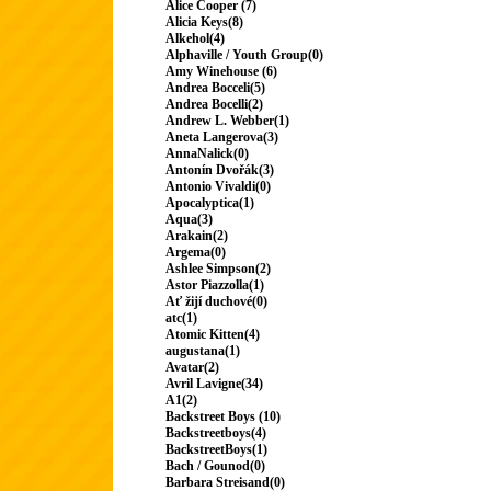
Alice Cooper (7)
Alicia Keys(8)
Alkehol(4)
Alphaville / Youth Group(0)
Amy Winehouse (6)
Andrea Bocceli(5)
Andrea Bocelli(2)
Andrew L. Webber(1)
Aneta Langerova(3)
AnnaNalick(0)
Antonín Dvořák(3)
Antonio Vivaldi(0)
Apocalyptica(1)
Aqua(3)
Arakain(2)
Argema(0)
Ashlee Simpson(2)
Astor Piazzolla(1)
Ať žijí duchové(0)
atc(1)
Atomic Kitten(4)
augustana(1)
Avatar(2)
Avril Lavigne(34)
A1(2)
Backstreet Boys (10)
Backstreetboys(4)
BackstreetBoys(1)
Bach / Gounod(0)
Barbara Streisand(0)