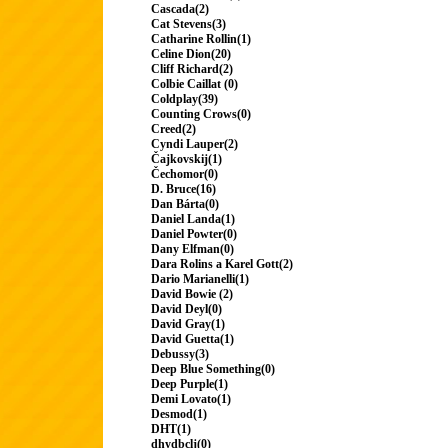
Cascada(2)
Cat Stevens(3)
Catharine Rollin(1)
Celine Dion(20)
Cliff Richard(2)
Colbie Caillat (0)
Coldplay(39)
Counting Crows(0)
Creed(2)
Cyndi Lauper(2)
Čajkovskij(1)
Čechomor(0)
D. Bruce(16)
Dan Bárta(0)
Daniel Landa(1)
Daniel Powter(0)
Dany Elfman(0)
Dara Rolins a Karel Gott(2)
Dario Marianelli(1)
David Bowie (2)
David Deyl(0)
David Gray(1)
David Guetta(1)
Debussy(3)
Deep Blue Something(0)
Deep Purple(1)
Demi Lovato(1)
Desmod(1)
DHT(1)
dhydbclj(0)