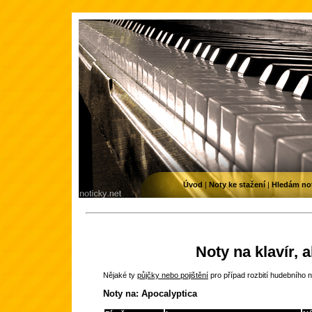
Úvod
|
Noty ke stažení
|
Hledám no
Noty na klavír, 
Nějaké ty
půjčky nebo pojištění
pro případ rozbití hudebního n
Noty na: Apocalyptica