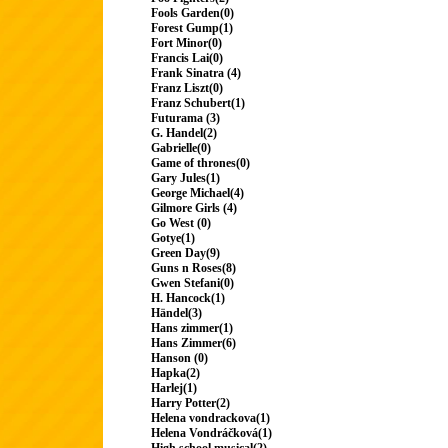
Fools Garden(0)
Forest Gump(1)
Fort Minor(0)
Francis Lai(0)
Frank Sinatra (4)
Franz Liszt(0)
Franz Schubert(1)
Futurama (3)
G. Handel(2)
Gabrielle(0)
Game of thrones(0)
Gary Jules(1)
George Michael(4)
Gilmore Girls (4)
Go West (0)
Gotye(1)
Green Day(9)
Guns n Roses(8)
Gwen Stefani(0)
H. Hancock(1)
Händel(3)
Hans zimmer(1)
Hans Zimmer(6)
Hanson (0)
Hapka(2)
Harlej(1)
Harry Potter(2)
Helena vondrackova(1)
Helena Vondráčková(1)