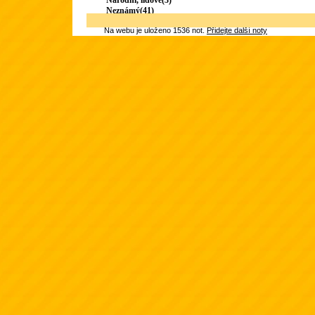
Národní, lidové(3)
Neznámý(41)
Na webu je uloženo 1536 not.
Přidejte další noty