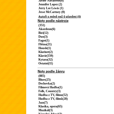
Javier Navarrete(0)
Jennifer Lopez (2)
Jerry Lee Lewis (1)
Jesse McCartney (0)
Autoři s méně než 0 písněmi (0)
Noty podle nástroje
(351)
Akordeon(6)
Bicí(12)
Duo(3)
Fagot(1)
Flétna(21)
Housle(1)
Klarinet(2)
Klavír(559)
Kytara(32)
Ostatní(11)
Noty podle žánru
(885)
Blues(25)
Dechovka(2)
Filmová Hudba(1)
Folk, Country(3)
Hudba z TV, filmu(52)
Hudba z TV, filmů(28)
Jazz(7)
Klasika, opera(65)
Muzikál(3)