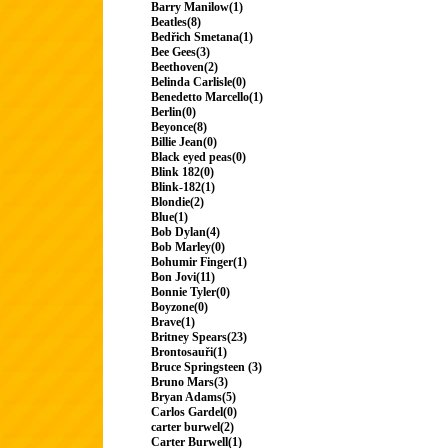
Barry Manilow(1)
Beatles(8)
Bedřich Smetana(1)
Bee Gees(3)
Beethoven(2)
Belinda Carlisle(0)
Benedetto Marcello(1)
Berlin(0)
Beyonce(8)
Billie Jean(0)
Black eyed peas(0)
Blink 182(0)
Blink-182(1)
Blondie(2)
Blue(1)
Bob Dylan(4)
Bob Marley(0)
Bohumir Finger(1)
Bon Jovi(11)
Bonnie Tyler(0)
Boyzone(0)
Brave(1)
Britney Spears(23)
Brontosauři(1)
Bruce Springsteen (3)
Bruno Mars(3)
Bryan Adams(5)
Carlos Gardel(0)
carter burwel(2)
Carter Burwell(1)