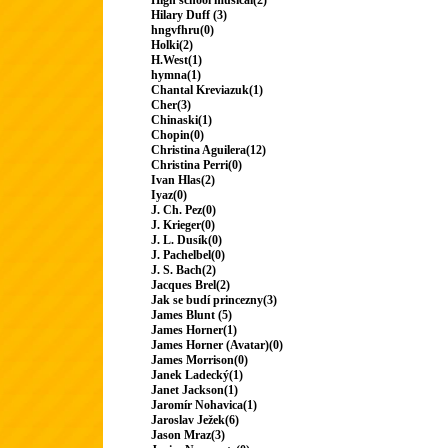
High school musical(2)
Hilary Duff (3)
hngvfhru(0)
Holki(2)
H.West(1)
hymna(1)
Chantal Kreviazuk(1)
Cher(3)
Chinaski(1)
Chopin(0)
Christina Aguilera(12)
Christina Perri(0)
Ivan Hlas(2)
Iyaz(0)
J. Ch. Pez(0)
J. Krieger(0)
J. L. Dusík(0)
J. Pachelbel(0)
J. S. Bach(2)
Jacques Brel(2)
Jak se budí princezny(3)
James Blunt (5)
James Horner(1)
James Horner (Avatar)(0)
James Morrison(0)
Janek Ladecký(1)
Janet Jackson(1)
Jaromír Nohavica(1)
Jaroslav Ježek(6)
Jason Mraz(3)