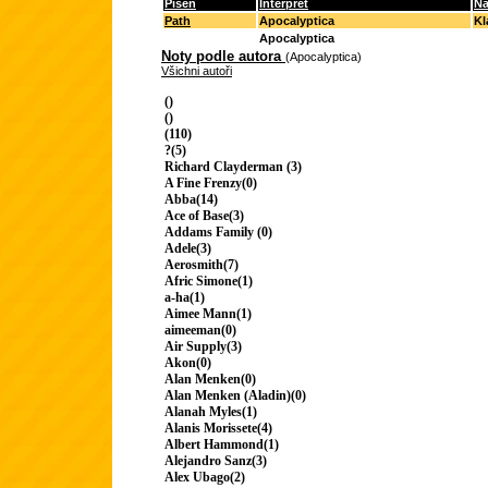
Píseň
Interpret
Ná
Path
Apocalyptica
Kl
Apocalyptica
Noty podle autora
(Apocalyptica)
Všichni autoři
()
()
(110)
?(5)
Richard Clayderman (3)
A Fine Frenzy(0)
Abba(14)
Ace of Base(3)
Addams Family (0)
Adele(3)
Aerosmith(7)
Afric Simone(1)
a-ha(1)
Aimee Mann(1)
aimeeman(0)
Air Supply(3)
Akon(0)
Alan Menken(0)
Alan Menken (Aladin)(0)
Alanah Myles(1)
Alanis Morissete(4)
Albert Hammond(1)
Alejandro Sanz(3)
Alex Ubago(2)