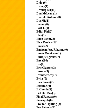
Dido (6)
Disney(1)
Divokej Bill(11)
Don McLean (1)
Dvorak, Antonin(0)
Dvořák(1)
Eamon(0)
East 17(0)
Edith Piaf(2)
Elan(1)
Elton John(22)
Elvis Presley (12)
Emilia(2)
Eminem feat. Rihanna(0)
Ennio Morricone(1)
Enrique Iglesias(7)
Enya(14)
Era(1)
Eric Clapton(3)
Europe(3)
Evanescence(27)
Evita (0)
Ewa Farná(2)
Extreme (0)
F. Chopin(2)
Fall Out Boy(3)
Final Fantasy(0)
fioneapple(0)
Five for Fighting (3)
Foo Fighters(2)