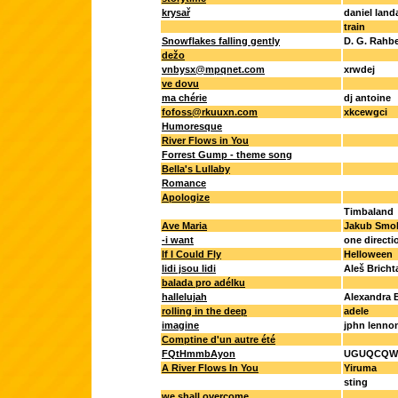
krysař
daniel land
train
Snowflakes falling gently
D. G. Rahb
dežo
vnbysx@mpqnet.com
xrwdej
ve dovu
ma chérie
dj antoine
fofoss@rkuuxn.com
xkcewgci
Humoresque
River Flows in You
Forrest Gump - theme song
Bella's Lullaby
Romance
Apologize
Timbaland
Ave Maria
Jakub Smol
-i want
one directi
If I Could Fly
Helloween
lidi jsou lidi
Aleš Bricht
balada pro adélku
hallelujah
Alexandra 
rolling in the deep
adele
imagine
jphn lenno
Comptine d'un autre été
FQtHmmbAyon
UGUQCQW
A River Flows In You
Yiruma
sting
we shall overcome