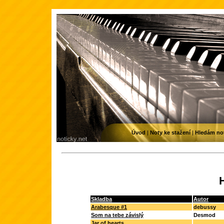
Úvod
|
Noty ke stažení
|
Hledám no
Skladba
Autor
Arabesque #1
debussy
Som na tebe závislý
Desmod
Jar of hearts