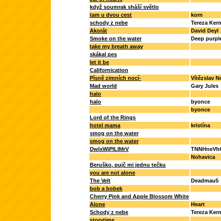
když soumrak sháší světlo
tam u dvou cest
korn
schody z nebe
Tereza Ker
Akorát
David Deyl
Smoke on the water
Deep purpl
take my breath away
skákal pes
let it be
Californication
Písně zimních nocí-
Vítězslav N
Mad world
Gary Jules
halo
halo
byonce
byonce
Lord of the Rings
hotel mama
kristína
smog on the water
smog on the water
DwlxWjPlLIMrV
TNNHneVh
Nohavica
Beruško, pujč mi jednu tečku
you are not alone
The Velt
Deadmau5
bob a bobek
Cherry Pink and Apple Blossom White
Alone
Heart
Schody z nebe
Tereza Ker
storytime