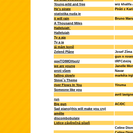
Young,wild and free
wiz khalif
He's pirate
Piráti z Kar
statistika nuda je
it will rain
Bruno Mars
A Thousand Miles
Hallelujah¨
Hallelujah
Ty a aja
Ty a ja
já mám koně
Zelené Pláne
Josef Zíma
gun n rose
qpeTQIMOHxoU
tRFCdsUq
we are young
Janelle Mo
proti všem
Navar
falling slowly
markéta irg
Steve`s Theme
river Flows In You
Yiruma
Someone like you
avril lavign
run
Big gun
AC/DC
Sad piano(this will make you cry)
amélie
discombobulate
Lidice-závěrečná píseň
Celine Dion
Celine Dion