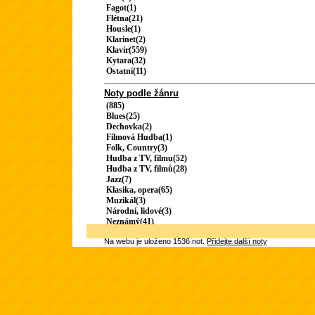
Fagot(1)
Flétna(21)
Housle(1)
Klarinet(2)
Klavír(559)
Kytara(32)
Ostatní(11)
Noty podle žánru
(885)
Blues(25)
Dechovka(2)
Filmová Hudba(1)
Folk, Country(3)
Hudba z TV, filmu(52)
Hudba z TV, filmů(28)
Jazz(7)
Klasika, opera(65)
Muzikál(3)
Národní, lidové(3)
Neznámý(41)
Na webu je uloženo 1536 not.
Přidejte další noty