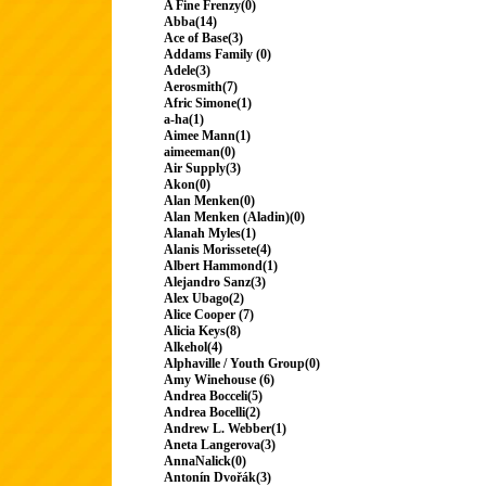
A Fine Frenzy(0)
Abba(14)
Ace of Base(3)
Addams Family (0)
Adele(3)
Aerosmith(7)
Afric Simone(1)
a-ha(1)
Aimee Mann(1)
aimeeman(0)
Air Supply(3)
Akon(0)
Alan Menken(0)
Alan Menken (Aladin)(0)
Alanah Myles(1)
Alanis Morissete(4)
Albert Hammond(1)
Alejandro Sanz(3)
Alex Ubago(2)
Alice Cooper (7)
Alicia Keys(8)
Alkehol(4)
Alphaville / Youth Group(0)
Amy Winehouse (6)
Andrea Bocceli(5)
Andrea Bocelli(2)
Andrew L. Webber(1)
Aneta Langerova(3)
AnnaNalick(0)
Antonín Dvořák(3)