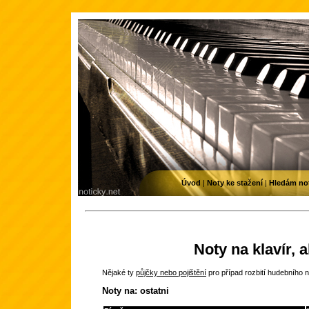
Úvod
|
Noty ke stažení
|
Hledám no
Noty na klavír, 
Nějaké ty
půjčky nebo pojištění
pro případ rozbití hudebního n
Noty na: ostatni