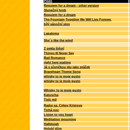
Píseň
Requiem for a dream - other version
Slunečný hrob
Requiem for a dream
The Fountain-Together We Will Live Forever.
bílý vánoční slon
Lapaloma
She´s like the wind
Z pekla štěstí
Things Ill Never Say
Bad Romance
right here waiting
Já s písničkou jdu jako ptáček
Braveheart Theme Song
whisky to je moje gusto
whisky to je moje gusto
Whisky, to je moje gusto
Katuscha
Tisíc mil
Raduj sa, Cirkev Kristova
Tichá noc
Listen to you heart
Meditation mourning
Hallelujah
Holubí dům