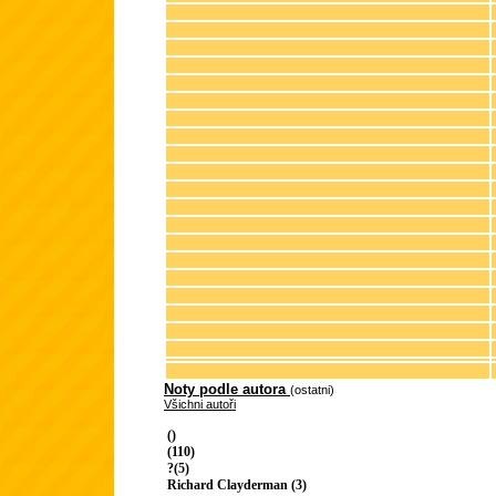
Noty podle autora
(ostatni)
Všichni autoři
()
(110)
?(5)
Richard Clayderman (3)