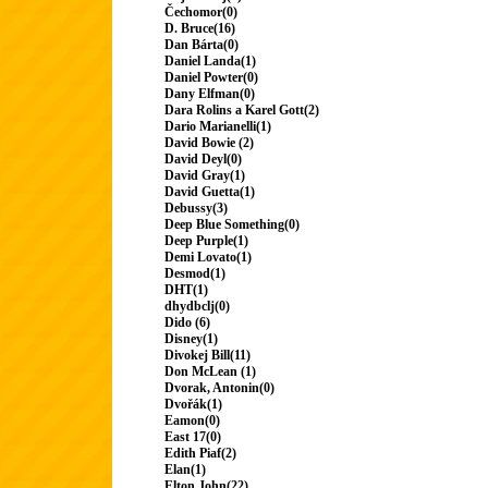
Čechomor(0)
D. Bruce(16)
Dan Bárta(0)
Daniel Landa(1)
Daniel Powter(0)
Dany Elfman(0)
Dara Rolins a Karel Gott(2)
Dario Marianelli(1)
David Bowie (2)
David Deyl(0)
David Gray(1)
David Guetta(1)
Debussy(3)
Deep Blue Something(0)
Deep Purple(1)
Demi Lovato(1)
Desmod(1)
DHT(1)
dhydbclj(0)
Dido (6)
Disney(1)
Divokej Bill(11)
Don McLean (1)
Dvorak, Antonin(0)
Dvořák(1)
Eamon(0)
East 17(0)
Edith Piaf(2)
Elan(1)
Elton John(22)