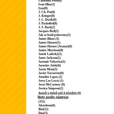
Christina Perri(0)
Ivan Hlas(2)
Iyaz(0)
J. Ch. Pez(0)
J. Krieger(0)
J. L. Dusík(0)
J. Pachelbel(0)
J. S. Bach(2)
Jacques Brel(2)
Jak se budí princezny(3)
James Blunt (5)
James Horner(1)
James Horner (Avatar)(0)
James Morrison(0)
Janek Ladecký(1)
Janet Jackson(1)
Jaromír Nohavica(1)
Jaroslav Ježek(6)
Jason Mraz(3)
Javier Navarrete(0)
Jennifer Lopez (2)
Jerry Lee Lewis (1)
Jesse McCartney (0)
Jessica Simpson(2)
Autoři s méně než 0 písněmi (0)
Noty podle nástroje
(351)
Akordeon(6)
Bicí(12)
Duo(3)