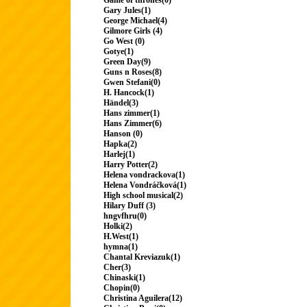
Game of thrones(0)
Gary Jules(1)
George Michael(4)
Gilmore Girls (4)
Go West (0)
Gotye(1)
Green Day(9)
Guns n Roses(8)
Gwen Stefani(0)
H. Hancock(1)
Händel(3)
Hans zimmer(1)
Hans Zimmer(6)
Hanson (0)
Hapka(2)
Harlej(1)
Harry Potter(2)
Helena vondrackova(1)
Helena Vondráčková(1)
High school musical(2)
Hilary Duff (3)
hngvfhru(0)
Holki(2)
H.West(1)
hymna(1)
Chantal Kreviazuk(1)
Cher(3)
Chinaski(1)
Chopin(0)
Christina Aguilera(12)