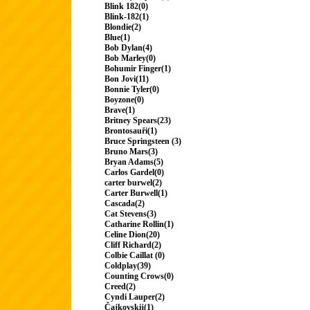
Blink 182(0)
Blink-182(1)
Blondie(2)
Blue(1)
Bob Dylan(4)
Bob Marley(0)
Bohumir Finger(1)
Bon Jovi(11)
Bonnie Tyler(0)
Boyzone(0)
Brave(1)
Britney Spears(23)
Brontosauři(1)
Bruce Springsteen (3)
Bruno Mars(3)
Bryan Adams(5)
Carlos Gardel(0)
carter burwel(2)
Carter Burwell(1)
Cascada(2)
Cat Stevens(3)
Catharine Rollin(1)
Celine Dion(20)
Cliff Richard(2)
Colbie Caillat (0)
Coldplay(39)
Counting Crows(0)
Creed(2)
Cyndi Lauper(2)
Čajkovskij(1)