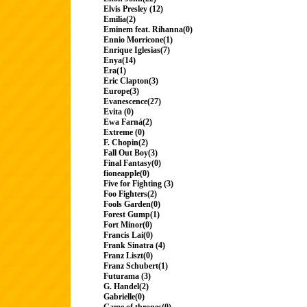
Elvis Presley (12)
Emilia(2)
Eminem feat. Rihanna(0)
Ennio Morricone(1)
Enrique Iglesias(7)
Enya(14)
Era(1)
Eric Clapton(3)
Europe(3)
Evanescence(27)
Evita (0)
Ewa Farná(2)
Extreme (0)
F. Chopin(2)
Fall Out Boy(3)
Final Fantasy(0)
fioneapple(0)
Five for Fighting (3)
Foo Fighters(2)
Fools Garden(0)
Forest Gump(1)
Fort Minor(0)
Francis Lai(0)
Frank Sinatra (4)
Franz Liszt(0)
Franz Schubert(1)
Futurama (3)
G. Handel(2)
Gabrielle(0)