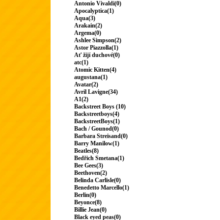
Antonio Vivaldi(0)
Apocalyptica(1)
Aqua(3)
Arakain(2)
Argema(0)
Ashlee Simpson(2)
Astor Piazzolla(1)
Ať žijí duchové(0)
atc(1)
Atomic Kitten(4)
augustana(1)
Avatar(2)
Avril Lavigne(34)
A1(2)
Backstreet Boys (10)
Backstreetboys(4)
BackstreetBoys(1)
Bach / Gounod(0)
Barbara Streisand(0)
Barry Manilow(1)
Beatles(8)
Bedřich Smetana(1)
Bee Gees(3)
Beethoven(2)
Belinda Carlisle(0)
Benedetto Marcello(1)
Berlin(0)
Beyonce(8)
Billie Jean(0)
Black eyed peas(0)