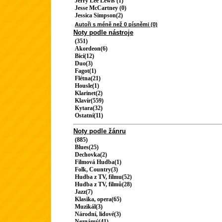
Jerry Lee Lewis (1)
Jesse McCartney (0)
Jessica Simpson(2)
Autoři s méně než 0 písněmi (0)
Noty podle nástroje
(351)
Akordeon(6)
Bicí(12)
Duo(3)
Fagot(1)
Flétna(21)
Housle(1)
Klarinet(2)
Klavír(559)
Kytara(32)
Ostatní(11)
Noty podle žánru
(885)
Blues(25)
Dechovka(2)
Filmová Hudba(1)
Folk, Country(3)
Hudba z TV, filmu(52)
Hudba z TV, filmů(28)
Jazz(7)
Klasika, opera(65)
Muzikál(3)
Národní, lidové(3)
Neznámý(41)