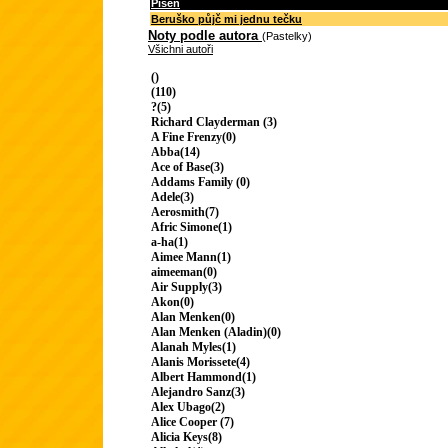
Píseň
Beruško půjč mi jednu tečku
Noty podle autora
(Pastelky)
Všichni autoři
()
(110)
?(5)
Richard Clayderman (3)
A Fine Frenzy(0)
Abba(14)
Ace of Base(3)
Addams Family (0)
Adele(3)
Aerosmith(7)
Afric Simone(1)
a-ha(1)
Aimee Mann(1)
aimeeman(0)
Air Supply(3)
Akon(0)
Alan Menken(0)
Alan Menken (Aladin)(0)
Alanah Myles(1)
Alanis Morissete(4)
Albert Hammond(1)
Alejandro Sanz(3)
Alex Ubago(2)
Alice Cooper (7)
Alicia Keys(8)