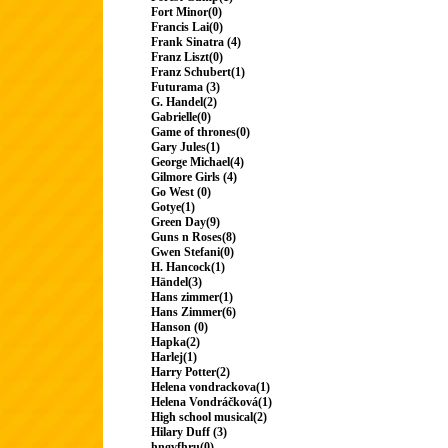
Fort Minor(0)
Francis Lai(0)
Frank Sinatra (4)
Franz Liszt(0)
Franz Schubert(1)
Futurama (3)
G. Handel(2)
Gabrielle(0)
Game of thrones(0)
Gary Jules(1)
George Michael(4)
Gilmore Girls (4)
Go West (0)
Gotye(1)
Green Day(9)
Guns n Roses(8)
Gwen Stefani(0)
H. Hancock(1)
Händel(3)
Hans zimmer(1)
Hans Zimmer(6)
Hanson (0)
Hapka(2)
Harlej(1)
Harry Potter(2)
Helena vondrackova(1)
Helena Vondráčková(1)
High school musical(2)
Hilary Duff (3)
hngvfhru(0)