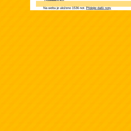
Na webu je uloženo 1536 not.
Přidejte další noty