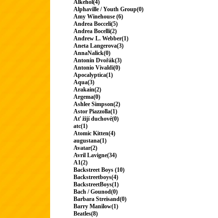
Alkehol(4)
Alphaville / Youth Group(0)
Amy Winehouse (6)
Andrea Bocceli(5)
Andrea Bocelli(2)
Andrew L. Webber(1)
Aneta Langerova(3)
AnnaNalick(0)
Antonín Dvořák(3)
Antonio Vivaldi(0)
Apocalyptica(1)
Aqua(3)
Arakain(2)
Argema(0)
Ashlee Simpson(2)
Astor Piazzolla(1)
Ať žijí duchové(0)
atc(1)
Atomic Kitten(4)
augustana(1)
Avatar(2)
Avril Lavigne(34)
A1(2)
Backstreet Boys (10)
Backstreetboys(4)
BackstreetBoys(1)
Bach / Gounod(0)
Barbara Streisand(0)
Barry Manilow(1)
Beatles(8)