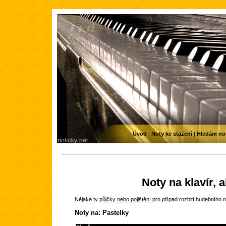
Úvod
|
Noty ke stažení
|
Hledám no
Noty na klavír, 
Nějaké ty
půjčky nebo pojištění
pro případ rozbití hudebního n
Noty na: Pastelky