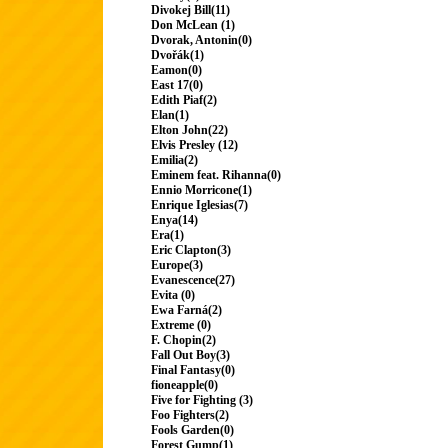
Divokej Bill(11)
Don McLean (1)
Dvorak, Antonin(0)
Dvořák(1)
Eamon(0)
East 17(0)
Edith Piaf(2)
Elan(1)
Elton John(22)
Elvis Presley (12)
Emilia(2)
Eminem feat. Rihanna(0)
Ennio Morricone(1)
Enrique Iglesias(7)
Enya(14)
Era(1)
Eric Clapton(3)
Europe(3)
Evanescence(27)
Evita (0)
Ewa Farná(2)
Extreme (0)
F. Chopin(2)
Fall Out Boy(3)
Final Fantasy(0)
fioneapple(0)
Five for Fighting (3)
Foo Fighters(2)
Fools Garden(0)
Forest Gump(1)