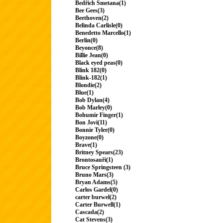
Bedřich Smetana(1)
Bee Gees(3)
Beethoven(2)
Belinda Carlisle(0)
Benedetto Marcello(1)
Berlin(0)
Beyonce(8)
Billie Jean(0)
Black eyed peas(0)
Blink 182(0)
Blink-182(1)
Blondie(2)
Blue(1)
Bob Dylan(4)
Bob Marley(0)
Bohumir Finger(1)
Bon Jovi(11)
Bonnie Tyler(0)
Boyzone(0)
Brave(1)
Britney Spears(23)
Brontosauři(1)
Bruce Springsteen (3)
Bruno Mars(3)
Bryan Adams(5)
Carlos Gardel(0)
carter burwel(2)
Carter Burwell(1)
Cascada(2)
Cat Stevens(3)