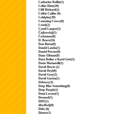
Catharine Rollin(1)
Celine Dion(20)
Cliff Richard(2)
Colbie Caillat (0)
Coldplay(39)
Counting Crows(0)
Creed(2)
Cyndi Lauper(2)
Čajkovskij(1)
Čechomor(0)
D. Bruce(16)
Dan Bárta(0)
Daniel Landa(1)
Daniel Powter(0)
Dany Elfman(0)
Dara Rolins a Karel Gott(2)
Dario Marianelli(1)
David Bowie (2)
David Deyl(0)
David Gray(1)
David Guetta(1)
Debussy(3)
Deep Blue Something(0)
Deep Purple(1)
Demi Lovato(1)
Desmod(1)
DHT(1)
dhydbclj(0)
Dido (6)
Disney(1)