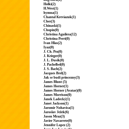
Holki(2)
H.West(1)
hymna(1)
Chantal Kreviazuk(1)
Cher(3)
Chinaski(1)
Chopin(0)
Christina Aguilera(12)
Christina Perri(0)
Ivan Hlas(2)
Iyaz(0)
J. Ch. Pez(0)
J. Krieger(0)
J. L. Dusík(0)
J. Pachelbel(0)
J. S. Bach(2)
Jacques Brel(2)
Jak se budí princezny(3)
James Blunt (5)
James Horner(1)
James Horner (Avatar)(0)
James Morrison(0)
Janek Ladecký(1)
Janet Jackson(1)
Jaromír Nohavica(1)
Jaroslav Ježek(6)
Jason Mraz(3)
Javier Navarrete(0)
Jennifer Lopez (2)