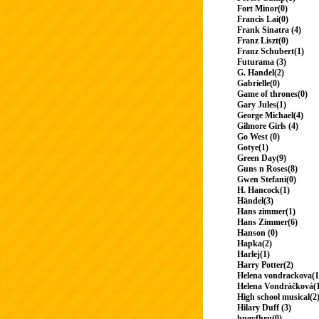
Fort Minor(0)
Francis Lai(0)
Frank Sinatra (4)
Franz Liszt(0)
Franz Schubert(1)
Futurama (3)
G. Handel(2)
Gabrielle(0)
Game of thrones(0)
Gary Jules(1)
George Michael(4)
Gilmore Girls (4)
Go West (0)
Gotye(1)
Green Day(9)
Guns n Roses(8)
Gwen Stefani(0)
H. Hancock(1)
Händel(3)
Hans zimmer(1)
Hans Zimmer(6)
Hanson (0)
Hapka(2)
Harlej(1)
Harry Potter(2)
Helena vondrackova(1
Helena Vondráčková(
High school musical(2
Hilary Duff (3)
hngvfhru(0)