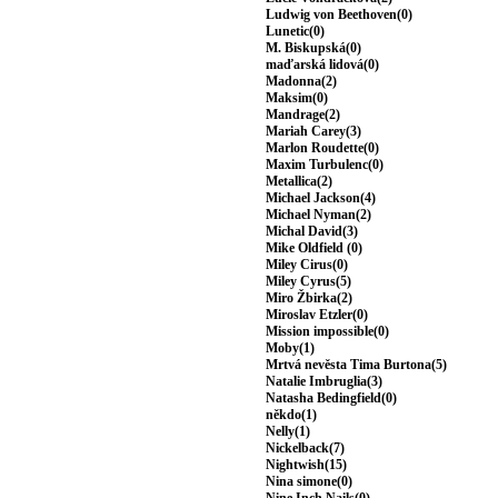
Ludwig von Beethoven(0)
Lunetic(0)
M. Biskupská(0)
maďarská lidová(0)
Madonna(2)
Maksim(0)
Mandrage(2)
Mariah Carey(3)
Marlon Roudette(0)
Maxim Turbulenc(0)
Metallica(2)
Michael Jackson(4)
Michael Nyman(2)
Michal David(3)
Mike Oldfield (0)
Miley Cirus(0)
Miley Cyrus(5)
Miro Žbirka(2)
Miroslav Etzler(0)
Mission impossible(0)
Moby(1)
Mrtvá nevěsta Tima Burtona(5)
Natalie Imbruglia(3)
Natasha Bedingfield(0)
někdo(1)
Nelly(1)
Nickelback(7)
Nightwish(15)
Nina simone(0)