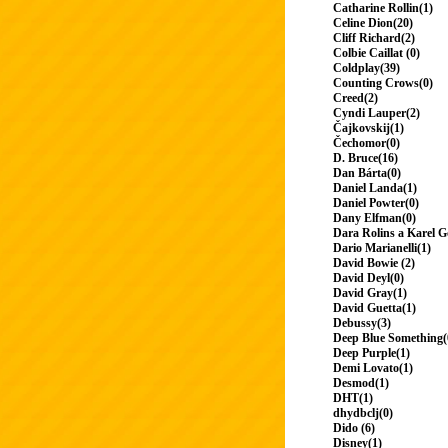
Catharine Rollin(1)
Celine Dion(20)
Cliff Richard(2)
Colbie Caillat (0)
Coldplay(39)
Counting Crows(0)
Creed(2)
Cyndi Lauper(2)
Čajkovskij(1)
Čechomor(0)
D. Bruce(16)
Dan Bárta(0)
Daniel Landa(1)
Daniel Powter(0)
Dany Elfman(0)
Dara Rolins a Karel G
Dario Marianelli(1)
David Bowie (2)
David Deyl(0)
David Gray(1)
David Guetta(1)
Debussy(3)
Deep Blue Something(
Deep Purple(1)
Demi Lovato(1)
Desmod(1)
DHT(1)
dhydbclj(0)
Dido (6)
Disney(1)