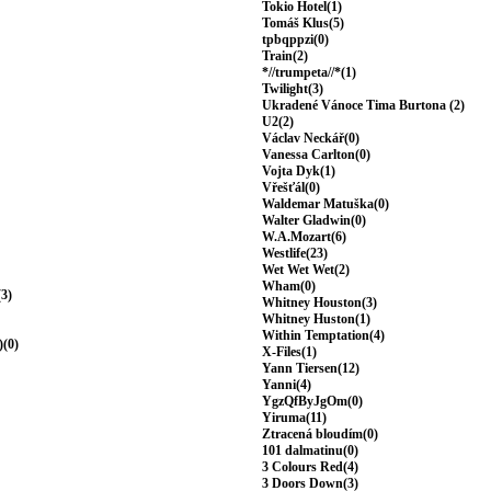
Tokio Hotel(1)
Tomáš Klus(5)
tpbqppzi(0)
Train(2)
*//trumpeta//*(1)
Twilight(3)
Ukradené Vánoce Tima Burtona (2)
U2(2)
Václav Neckář(0)
Vanessa Carlton(0)
Vojta Dyk(1)
Vřešťál(0)
Waldemar Matuška(0)
Walter Gladwin(0)
W.A.Mozart(6)
Westlife(23)
Wet Wet Wet(2)
Wham(0)
(3)
Whitney Houston(3)
Whitney Huston(1)
Within Temptation(4)
)(0)
X-Files(1)
Yann Tiersen(12)
Yanni(4)
YgzQfByJgOm(0)
Yiruma(11)
Ztracená bloudím(0)
101 dalmatinu(0)
3 Colours Red(4)
3 Doors Down(3)