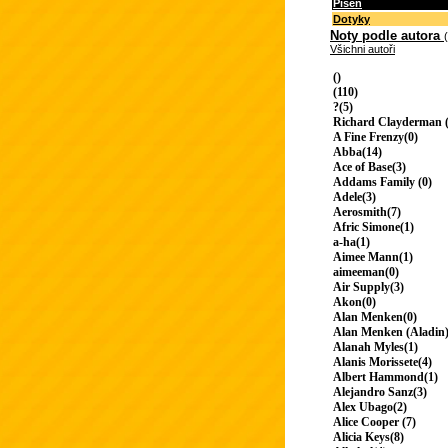
Píseň
Dotyky
Noty podle autora
Všichni autoři
()
(110)
?(5)
Richard Clayderman (
A Fine Frenzy(0)
Abba(14)
Ace of Base(3)
Addams Family (0)
Adele(3)
Aerosmith(7)
Afric Simone(1)
a-ha(1)
Aimee Mann(1)
aimeeman(0)
Air Supply(3)
Akon(0)
Alan Menken(0)
Alan Menken (Aladin)
Alanah Myles(1)
Alanis Morissete(4)
Albert Hammond(1)
Alejandro Sanz(3)
Alex Ubago(2)
Alice Cooper (7)
Alicia Keys(8)