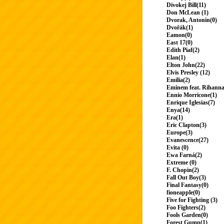
Divokej Bill(11)
Don McLean (1)
Dvorak, Antonin(0)
Dvořák(1)
Eamon(0)
East 17(0)
Edith Piaf(2)
Elan(1)
Elton John(22)
Elvis Presley (12)
Emilia(2)
Eminem feat. Rihanna
Ennio Morricone(1)
Enrique Iglesias(7)
Enya(14)
Era(1)
Eric Clapton(3)
Europe(3)
Evanescence(27)
Evita (0)
Ewa Farná(2)
Extreme (0)
F. Chopin(2)
Fall Out Boy(3)
Final Fantasy(0)
fioneapple(0)
Five for Fighting (3)
Foo Fighters(2)
Fools Garden(0)
Forest Gump(1)