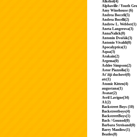
Alkehol(4)
Alphaville / Youth Gr
Amy Winehouse (6)
Andrea Bocceli(5)
Andrea Bocelli(2)
Andrew L. Webber(1)
Aneta Langerova(3)
AnnaNalick(0)
Antonín Dvořák(3)
Antonio Vivaldi(0)
Apocalyptica(1)
Aqua(3)
Arakain(2)
Argema(0)
Ashlee Simpson(2)
Astor Piazzolla(1)
Ať žijí duchové(0)
atc(1)
Atomic Kitten(4)
augustana(1)
Avatar(2)
Avril Lavigne(34)
A1(2)
Backstreet Boys (10)
Backstreetboys(4)
BackstreetBoys(1)
Bach / Gounod(0)
Barbara Streisand(0)
Barry Manilow(1)
Beatles(8)