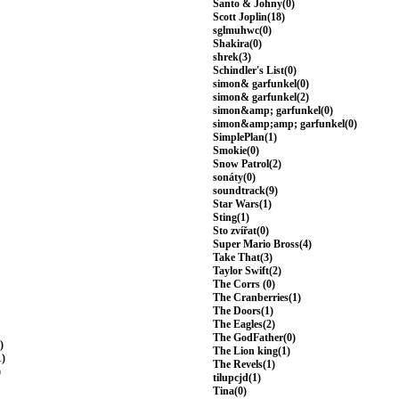
Santo & Johny(0)
Scott Joplin(18)
sglmuhwc(0)
Shakira(0)
shrek(3)
Schindler's List(0)
simon& garfunkel(0)
simon& garfunkel(2)
simon&amp; garfunkel(0)
simon&amp;amp; garfunkel(0)
SimplePlan(1)
Smokie(0)
Snow Patrol(2)
sonáty(0)
soundtrack(9)
Star Wars(1)
Sting(1)
Sto zvířat(0)
Super Mario Bross(4)
Take That(3)
Taylor Swift(2)
The Corrs (0)
The Cranberries(1)
The Doors(1)
The Eagles(2)
The GodFather(0)
)
The Lion king(1)
1)
The Revels(1)
)
tilupcjd(1)
Tina(0)