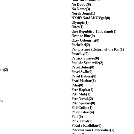
Nine Inch Nails(0)
No Doubt(0)
No Name(3)
Norah Jones(1)
NXdiYNatdAKOVgaf(0)
Olympic(1)
Once(1)
One Republic / Timbaland(1)
Orange Blue(0)
Ozzy Osbourne(0)
Pachelbel(2)
Pán prstenu (Return of the Kin(1)
Pastelky(0)
Patrick Swayze(0)
Paul de Senneville(2)
Pavel Dobes(0)
ott(2)
Pavel Šváb(0)
Pavol Habera(0)
Pearl Harbor(1)
Peha(0)
Petr Hapka(1)
Petr Muk(1)
Petr Novák(2)
0)
Petr Spálený(0)
Phil Colins(1)
Philip Glass(4)
Pink(0)
Pink Floyd(5)
Piráti z Karibiku(0)
Placidus von Camerloher(1)