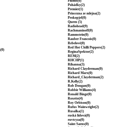
Plumb(0)
Pohádky(2)
Premier(1)
Princezna ze mlejna(2)
Prokopjef(0)
Queen (5)
Radiohead(9)
Rachmaninoff(0)
Rammstein(0)
Rauber Francois(0)
Rebelové(0)
Red Hot Chilli Peppers(2)
(0)
ReginaSpektor(2)
REM(2)
RHCHP(1)
Rihanna(3)
Richard Clayderman(0)
Richard Marx(0)
Richard_Clayderman(2)
R.Kelly(2)
Rob Dougan(0)
Robbie Williams(4)
Ronald Binge(0)
Roxette(4)
Roy Orbison(0)
Rufus Wainwright(2)
Rusalka(1)
ruská lidová(0)
ruvtcyza(0)
Saint Saens(0)