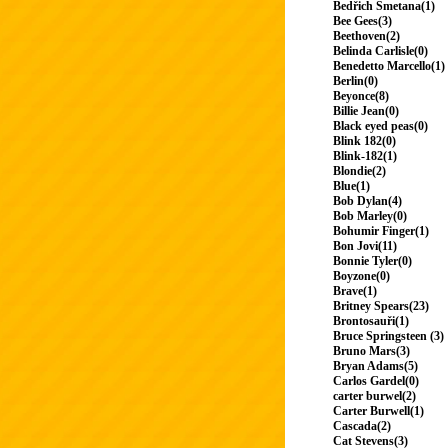
Bedřich Smetana(1)
Bee Gees(3)
Beethoven(2)
Belinda Carlisle(0)
Benedetto Marcello(1)
Berlin(0)
Beyonce(8)
Billie Jean(0)
Black eyed peas(0)
Blink 182(0)
Blink-182(1)
Blondie(2)
Blue(1)
Bob Dylan(4)
Bob Marley(0)
Bohumir Finger(1)
Bon Jovi(11)
Bonnie Tyler(0)
Boyzone(0)
Brave(1)
Britney Spears(23)
Brontosauři(1)
Bruce Springsteen (3)
Bruno Mars(3)
Bryan Adams(5)
Carlos Gardel(0)
carter burwel(2)
Carter Burwell(1)
Cascada(2)
Cat Stevens(3)