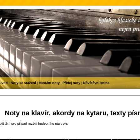
Úvod
|
Noty ke stažení
|
Hledám noty
|
Přidej noty
|
Návštěvní kniha
Noty na klavír, akordy na kytaru, texty pís
jištění
pro případ rozbití hudebního nástroje.