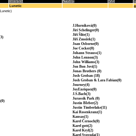
Interpret
Nástroj
Styl
U
Lunetic
a
(Lunetic)
J.Hurníková(0)
Jiri Schelinger(0)
Jiří Šlitr(1)
3)
Jiří Zmožek(1)
Joan Osborne(0)
Joe Cocker(0)
Johann Strauss(1)
John Lennon(3)
John Williams(3)
Jon Bon Jovi(1)
Jonas Brothers (0)
Josh Groban (18)
Josh Groban & Lara Fabian(0)
Journey(4)
JoyEnriquez(0)
J.S.Bach(3)
Jurassik Park (0)
(0)
Justin BIeber(2)
Justin Timberlake(11)
Kai Rosenkranz(1)
Kansas(1)
Karel Černoch(0)
Karel gott(2)
Karel Kryl(2)
Karel Svovoda(1)