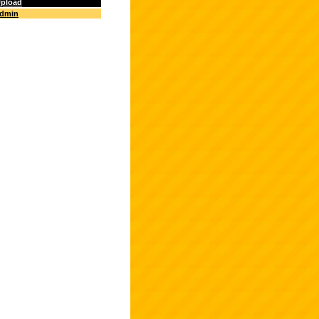
pload
dmin