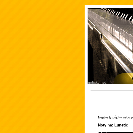
Nějaké ty
půjčky nebo po
Noty na: Lunetic