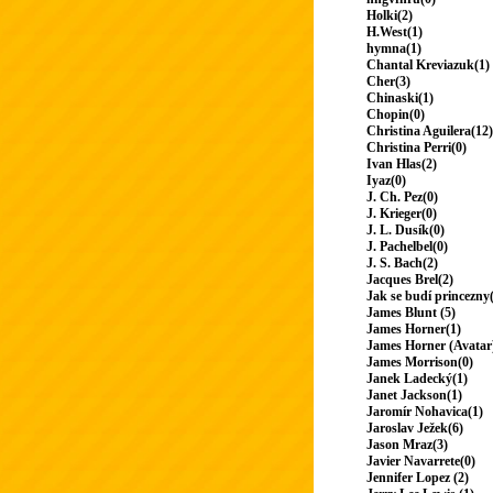
Holki(2)
H.West(1)
hymna(1)
Chantal Kreviazuk(1)
Cher(3)
Chinaski(1)
Chopin(0)
Christina Aguilera(12)
Christina Perri(0)
Ivan Hlas(2)
Iyaz(0)
J. Ch. Pez(0)
J. Krieger(0)
J. L. Dusík(0)
J. Pachelbel(0)
J. S. Bach(2)
Jacques Brel(2)
Jak se budí princezny
James Blunt (5)
James Horner(1)
James Horner (Avatar
James Morrison(0)
Janek Ladecký(1)
Janet Jackson(1)
Jaromír Nohavica(1)
Jaroslav Ježek(6)
Jason Mraz(3)
Javier Navarrete(0)
Jennifer Lopez (2)