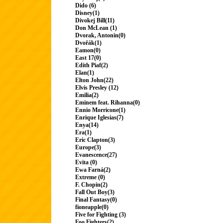
Dido (6)
Disney(1)
Divokej Bill(11)
Don McLean (1)
Dvorak, Antonin(0)
Dvořák(1)
Eamon(0)
East 17(0)
Edith Piaf(2)
Elan(1)
Elton John(22)
Elvis Presley (12)
Emilia(2)
Eminem feat. Rihanna(0)
Ennio Morricone(1)
Enrique Iglesias(7)
Enya(14)
Era(1)
Eric Clapton(3)
Europe(3)
Evanescence(27)
Evita (0)
Ewa Farná(2)
Extreme (0)
F. Chopin(2)
Fall Out Boy(3)
Final Fantasy(0)
fioneapple(0)
Five for Fighting (3)
Foo Fighters(2)