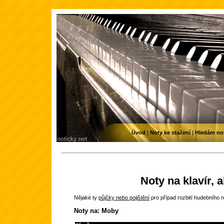
Úvod
|
Noty ke stažení
|
Hledám no
Noty na klavír, 
Nějaké ty
půjčky nebo pojištění
pro případ rozbití hudebního n
Noty na: Moby