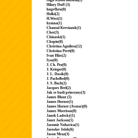
High school musical(2)
Hilary Duff (3)
hngvfhru(0)
Holki(2)
H.West(1)
hymna(1)
Chantal Kreviazuk(1)
Cher(3)
Chinaski(1)
Chopin(0)
Christina Aguilera(12)
Christina Perri(0)
Ivan Hlas(2)
Iyaz(0)
J. Ch. Pez(0)
J. Krieger(0)
J. L. Dusík(0)
J. Pachelbel(0)
J. S. Bach(2)
Jacques Brel(2)
Jak se budí princezny(3)
James Blunt (5)
James Horner(1)
James Horner (Avatar)(0)
James Morrison(0)
Janek Ladecký(1)
Janet Jackson(1)
Jaromír Nohavica(1)
Jaroslav Ježek(6)
Jason Mraz(3)