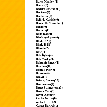
Barry Manilow(1)
Beatles(8)
Bedřich Smetana(1)
Bee Gees(3)
Beethoven(2)
Belinda Carlisle(0)
Benedetto Marcello(1)
Berlin(0)
Beyonce(8)
Billie Jean(0)
Black eyed peas(0)
Blink 182(0)
Blink-182(1)
Blondie(2)
Blue(1)
Bob Dylan(4)
Bob Marley(0)
Bohumir Finger(1)
Bon Jovi(11)
Bonnie Tyler(0)
Boyzone(0)
Brave(1)
Britney Spears(23)
Brontosauři(1)
Bruce Springsteen (3)
Bruno Mars(3)
Bryan Adams(5)
Carlos Gardel(0)
carter burwel(2)
Carter Burwell(1)