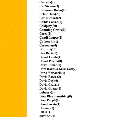
Cascada(2)
Cat Stevens(3)
Catharine Rollin(1)
Celine Dion(20)
Cliff Richard(2)
Colbie Caillat (0)
Coldplay(39)
Counting Crows(0)
Creed(2)
Cyndi Lauper(2)
Čajkovskij(1)
Čechomor(0)
D. Bruce(16)
Dan Bárta(0)
Daniel Landa(1)
Daniel Powter(0)
Dany Elfman(0)
Dara Rolins a Karel Gott(2)
Dario Marianelli(1)
David Bowie (2)
David Deyl(0)
David Gray(1)
David Guetta(1)
Debussy(3)
Deep Blue Something(0)
Deep Purple(1)
Demi Lovato(1)
Desmod(1)
DHT(1)
dhydbclj(0)