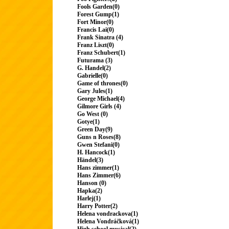
Fools Garden(0)
Forest Gump(1)
Fort Minor(0)
Francis Lai(0)
Frank Sinatra (4)
Franz Liszt(0)
Franz Schubert(1)
Futurama (3)
G. Handel(2)
Gabrielle(0)
Game of thrones(0)
Gary Jules(1)
George Michael(4)
Gilmore Girls (4)
Go West (0)
Gotye(1)
Green Day(9)
Guns n Roses(8)
Gwen Stefani(0)
H. Hancock(1)
Händel(3)
Hans zimmer(1)
Hans Zimmer(6)
Hanson (0)
Hapka(2)
Harlej(1)
Harry Potter(2)
Helena vondrackova(1)
Helena Vondráčková(1)