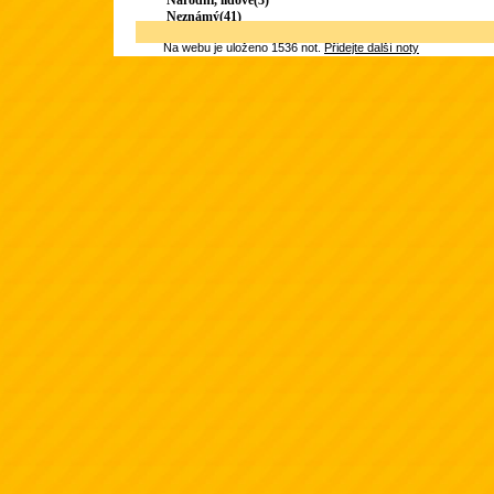
Národní, lidové(3)
Neznámý(41)
Na webu je uloženo 1536 not.
Přidejte další noty