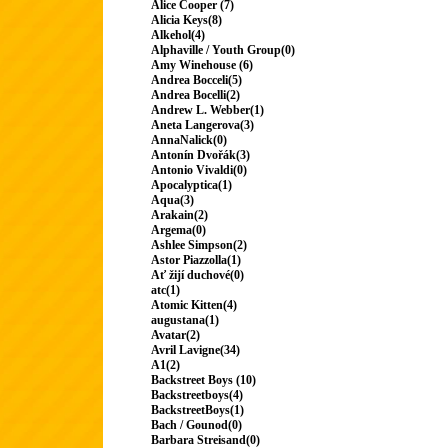
Alice Cooper (7)
Alicia Keys(8)
Alkehol(4)
Alphaville / Youth Group(0)
Amy Winehouse (6)
Andrea Bocceli(5)
Andrea Bocelli(2)
Andrew L. Webber(1)
Aneta Langerova(3)
AnnaNalick(0)
Antonín Dvořák(3)
Antonio Vivaldi(0)
Apocalyptica(1)
Aqua(3)
Arakain(2)
Argema(0)
Ashlee Simpson(2)
Astor Piazzolla(1)
Ať žijí duchové(0)
atc(1)
Atomic Kitten(4)
augustana(1)
Avatar(2)
Avril Lavigne(34)
A1(2)
Backstreet Boys (10)
Backstreetboys(4)
BackstreetBoys(1)
Bach / Gounod(0)
Barbara Streisand(0)