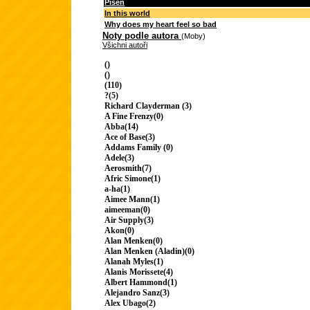
Píseň
In this world
Why does my heart feel so bad
Noty podle autora
(Moby)
Všichni autoři
()
()
(110)
?(5)
Richard Clayderman (3)
A Fine Frenzy(0)
Abba(14)
Ace of Base(3)
Addams Family (0)
Adele(3)
Aerosmith(7)
Afric Simone(1)
a-ha(1)
Aimee Mann(1)
aimeeman(0)
Air Supply(3)
Akon(0)
Alan Menken(0)
Alan Menken (Aladin)(0)
Alanah Myles(1)
Alanis Morissete(4)
Albert Hammond(1)
Alejandro Sanz(3)
Alex Ubago(2)