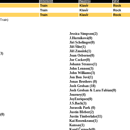
Interpret
Nástroj
Styl
Train
Klavír
Rock
Train
Klavír
Rock
Train
Klavír
Rock
(Train)
Jessica Simpson(2)
J.Hurníková(0)
Jiri Schelinger(0)
Jiří Šlitr(1)
Jiří Zmožek(1)
3)
Joan Osborne(0)
Joe Cocker(0)
Johann Strauss(1)
John Lennon(3)
John Williams(3)
Jon Bon Jovi(1)
Jonas Brothers (0)
Josh Groban (18)
Josh Groban & Lara Fabian(0)
Journey(4)
JoyEnriquez(0)
J.S.Bach(3)
Jurassik Park (0)
Justin BIeber(2)
(0)
Justin Timberlake(11)
Kai Rosenkranz(1)
Kansas(1)
Karel Černoch(0)