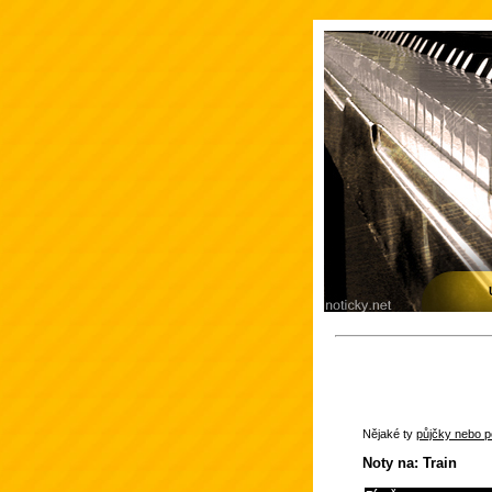
Nějaké ty
půjčky nebo po
Noty na: Train