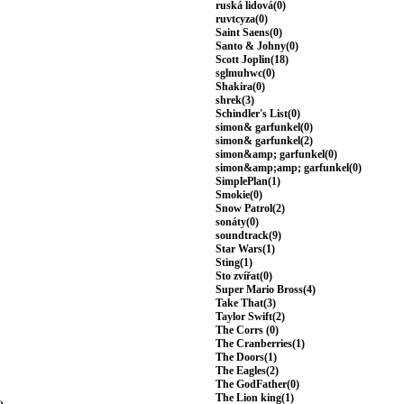
ruská lidová(0)
ruvtcyza(0)
Saint Saens(0)
Santo & Johny(0)
Scott Joplin(18)
sglmuhwc(0)
Shakira(0)
shrek(3)
Schindler's List(0)
simon& garfunkel(0)
simon& garfunkel(2)
simon&amp; garfunkel(0)
simon&amp;amp; garfunkel(0)
SimplePlan(1)
Smokie(0)
Snow Patrol(2)
sonáty(0)
soundtrack(9)
Star Wars(1)
Sting(1)
Sto zvířat(0)
Super Mario Bross(4)
Take That(3)
Taylor Swift(2)
The Corrs (0)
The Cranberries(1)
The Doors(1)
The Eagles(2)
The GodFather(0)
The Lion king(1)