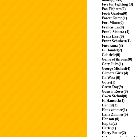
Five for Fighting (3)
Foo Fighters(2)
Fools Garden(0)
Forest Gump(1)
Fort Minor(0)
Francis Lai(0)
Frank Sinatra (4)
Franz Liszt(0)
Franz Schubert(1)
Futurama (3)
G. Handel(2)
Gabrielle(0)
Game of thrones(0)
Gary Jules(1)
George Michael(4)
Gilmore Girls (4)
Go West (0)
Gotye(1)
Green Day(9)
Guns n Roses(8)
Gwen Stefani(0)
H. Hancock(1)
Händel(3)
Hans zimmer(1)
Hans Zimmer(6)
Hanson (0)
Hapka(2)
Harlej(1)
Harry Potter(2)