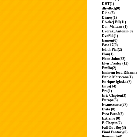
DHT(1)
dhydbclj(0)
Dido (6)
Disney(1)
Divokej Bill(11)
Don McLean (1)
Dvorak, Antonin(0)
Dvořák(1)
Eamon(0)
East 17(0)
Edith Piaf(2)
Elan(1)
Elton John(22)
Elvis Presley (12)
Emilia(2)
Eminem feat. Rihanna
Ennio Morricone(1)
Enrique Iglesias(7)
Enya(14)
Era(1)
Eric Clapton(3)
Europe(3)
Evanescence(27)
Evita (0)
Ewa Farná(2)
Extreme (0)
F. Chopin(2)
Fall Out Boy(3)
Final Fantasy(0)
fioneapple(0)