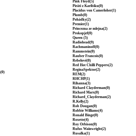
Pink Floyd(5)
Piráti z Karibiku(0)
Placidus von Camerloher(1)
Plumb(0)
Pohádky(2)
Premier(1)
Princezna ze mlejna(2)
Prokopjef(0)
Queen (5)
Radiohead(9)
Rachmaninoff(0)
Rammstein(0)
Rauber Francois(0)
Rebelové(0)
Red Hot Chilli Peppers(2)
ReginaSpektor(2)
(0)
REM(2)
RHCHP(1)
Rihanna(3)
Richard Clayderman(0)
Richard Marx(0)
Richard_Clayderman(2)
R.Kelly(2)
Rob Dougan(0)
Robbie Williams(4)
Ronald Binge(0)
Roxette(4)
Roy Orbison(0)
Rufus Wainwright(2)
Rusalka(1)