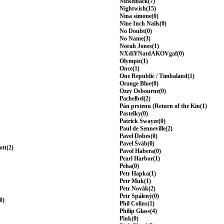
Nickelback(7)
Nightwish(15)
Nina simone(0)
Nine Inch Nails(0)
No Doubt(0)
No Name(3)
Norah Jones(1)
NXdiYNatdAKOVgaf(0)
Olympic(1)
Once(1)
One Republic / Timbaland(1)
Orange Blue(0)
Ozzy Osbourne(0)
Pachelbel(2)
Pán prstenu (Return of the Kin(1)
Pastelky(0)
Patrick Swayze(0)
Paul de Senneville(2)
Pavel Dobes(0)
Pavel Šváb(0)
ott(2)
Pavol Habera(0)
Pearl Harbor(1)
Peha(0)
Petr Hapka(1)
Petr Muk(1)
Petr Novák(2)
Petr Spálený(0)
0)
Phil Colins(1)
Philip Glass(4)
Pink(0)