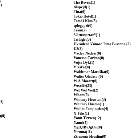
)
The Revels(1)
1)
tilupcjd(1)
)
Tina(0)
Tokio Hotel(1)
Tomáš Klus(5)
tpbqppzi(0)
Train(2)
*//trumpeta//*(1)
Twilight(3)
Ukradené Vánoce Tima Burtona (2)
U2(2)
Václav Neckář(0)
Vanessa Carlton(0)
Vojta Dyk(1)
Vřešťál(0)
Waldemar Matuška(0)
Walter Gladwin(0)
W.A.Mozart(6)
Westlife(23)
Wet Wet Wet(2)
Wham(0)
Whitney Houston(3)
(3)
Whitney Huston(1)
Within Temptation(4)
X-Files(1)
)(0)
Yann Tiersen(12)
Yanni(4)
YgzQfByJgOm(0)
Yiruma(11)
Ztracená bloudím(0)