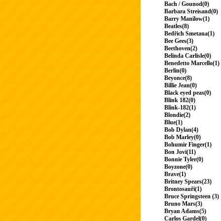
Bach / Gounod(0)
Barbara Streisand(0)
Barry Manilow(1)
Beatles(8)
Bedřich Smetana(1)
Bee Gees(3)
Beethoven(2)
Belinda Carlisle(0)
Benedetto Marcello(1)
Berlin(0)
Beyonce(8)
Billie Jean(0)
Black eyed peas(0)
Blink 182(0)
Blink-182(1)
Blondie(2)
Blue(1)
Bob Dylan(4)
Bob Marley(0)
Bohumir Finger(1)
Bon Jovi(11)
Bonnie Tyler(0)
Boyzone(0)
Brave(1)
Britney Spears(23)
Brontosauři(1)
Bruce Springsteen (3)
Bruno Mars(3)
Bryan Adams(5)
Carlos Gardel(0)