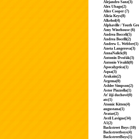
Alejandro Sanz(3)
Alex Ubago(2)
Alice Cooper (7)
Alicia Keys(8)
Alkehol(4)
Alphaville / Youth Gr
Amy Winehouse (6)
Andrea Bocceli(5)
Andrea Bocelli(2)
Andrew L. Webber(1)
Aneta Langerova(3)
AnnaNalick(0)
Antonín Dvořák(3)
Antonio Vivaldi(0)
Apocalyptica(1)
Aqua(3)
Arakain(2)
Argema(0)
Ashlee Simpson(2)
Astor Piazzolla(1)
Ať žijí duchové(0)
atc(1)
Atomic Kitten(4)
augustana(1)
Avatar(2)
Avril Lavigne(34)
A1(2)
Backstreet Boys (10)
Backstreetboys(4)
BackstreetBoys(1)