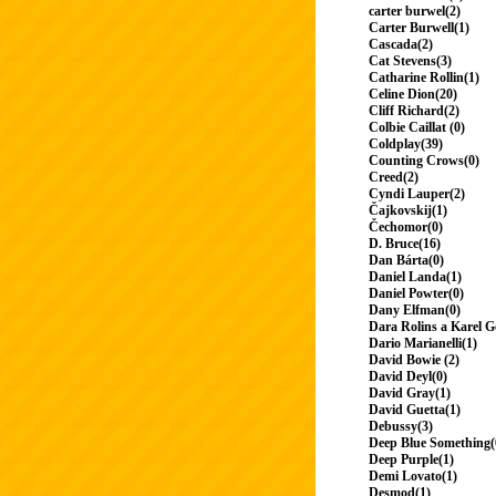
carter burwel(2)
Carter Burwell(1)
Cascada(2)
Cat Stevens(3)
Catharine Rollin(1)
Celine Dion(20)
Cliff Richard(2)
Colbie Caillat (0)
Coldplay(39)
Counting Crows(0)
Creed(2)
Cyndi Lauper(2)
Čajkovskij(1)
Čechomor(0)
D. Bruce(16)
Dan Bárta(0)
Daniel Landa(1)
Daniel Powter(0)
Dany Elfman(0)
Dara Rolins a Karel G
Dario Marianelli(1)
David Bowie (2)
David Deyl(0)
David Gray(1)
David Guetta(1)
Debussy(3)
Deep Blue Something(
Deep Purple(1)
Demi Lovato(1)
Desmod(1)