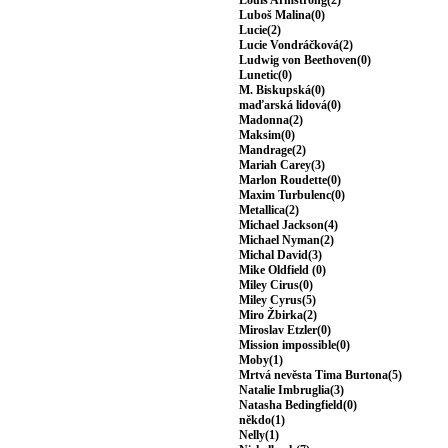
Louis Armstrong(2)
Luboš Malina(0)
Lucie(2)
Lucie Vondráčková(2)
Ludwig von Beethoven(0)
Lunetic(0)
M. Biskupská(0)
maďarská lidová(0)
Madonna(2)
Maksim(0)
Mandrage(2)
Mariah Carey(3)
Marlon Roudette(0)
Maxim Turbulenc(0)
Metallica(2)
Michael Jackson(4)
Michael Nyman(2)
Michal David(3)
Mike Oldfield (0)
Miley Cirus(0)
Miley Cyrus(5)
Miro Žbirka(2)
Miroslav Etzler(0)
Mission impossible(0)
Moby(1)
Mrtvá nevěsta Tima Burtona(5)
Natalie Imbruglia(3)
Natasha Bedingfield(0)
někdo(1)
Nelly(1)