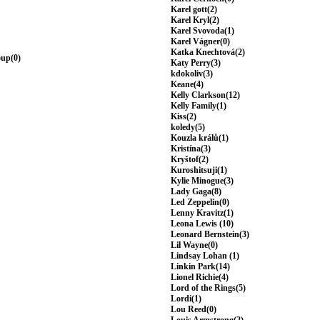
Karel gott(2)
Karel Kryl(2)
Karel Svovoda(1)
Karel Vágner(0)
Katka Knechtová(2)
oup(0)
Katy Perry(3)
kdokoliv(3)
Keane(4)
Kelly Clarkson(12)
Kelly Family(1)
Kiss(2)
koledy(5)
Kouzla králů(1)
Kristína(3)
Kryštof(2)
Kuroshitsuji(1)
Kylie Minogue(3)
Lady Gaga(8)
Led Zeppelin(0)
Lenny Kravitz(1)
Leona Lewis (10)
Leonard Bernstein(3)
Lil Wayne(0)
Lindsay Lohan (1)
Linkin Park(14)
Lionel Richie(4)
Lord of the Rings(5)
Lordi(1)
Lou Reed(0)