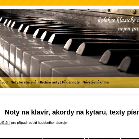
Úvod
|
Noty ke stažení
|
Hledám noty
|
Přidej noty
|
Návštěvní kniha
Noty na klavír, akordy na kytaru, texty pís
jištění
pro případ rozbití hudebního nástroje.