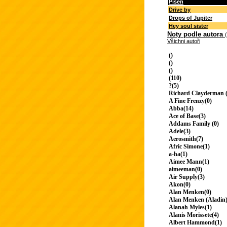
Píseň
Drive by
Drops of Jupiter
Hey soul sister
Noty podle autora
Všichni autoři
()
()
()
(110)
?(5)
Richard Clayderman (
A Fine Frenzy(0)
Abba(14)
Ace of Base(3)
Addams Family (0)
Adele(3)
Aerosmith(7)
Afric Simone(1)
a-ha(1)
Aimee Mann(1)
aimeeman(0)
Air Supply(3)
Akon(0)
Alan Menken(0)
Alan Menken (Aladin)
Alanah Myles(1)
Alanis Morissete(4)
Albert Hammond(1)