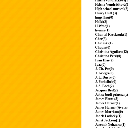
Helena vondrackova(1
Helena Vondráčková(
High school musical(2
Hilary Duff (3)
hngvfhru(0)
Holki(2)
H.West(1)
hymna(1)
Chantal Kreviazuk(1)
Cher(3)
Chinaski(1)
Chopin(0)
Christina Aguilera(12)
Christina Perri(0)
Ivan Hlas(2)
Iyaz(0)
J. Ch. Pez(0)
J. Krieger(0)
J. L. Dusík(0)
J. Pachelbel(0)
J. S. Bach(2)
Jacques Brel(2)
Jak se budí princezny
James Blunt (5)
James Horner(1)
James Horner (Avatar
James Morrison(0)
Janek Ladecký(1)
Janet Jackson(1)
Jaromír Nohavica(1)