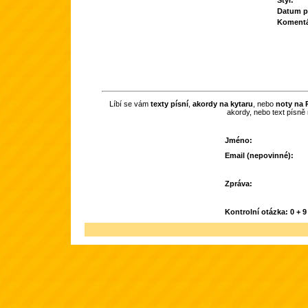
Styl:
Datum př
Komentá
Líbí se vám
texty písní
,
akordy na kytaru
, nebo
noty na R
akordy, nebo text písně
Jméno:
Email (nepovinné):
Zpráva:
Kontrolní otázka: 0 + 9