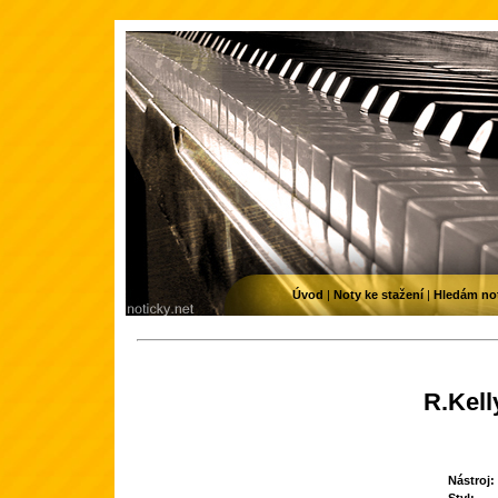
Úvod
|
Noty ke stažení
|
Hledám no
R.Kell
Nástroj: