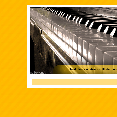
Úvod
|
Noty ke stažení
|
Hledám no