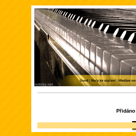
Úvod
|
Noty ke stažení
|
Hledám no
Přidáno
In
kd