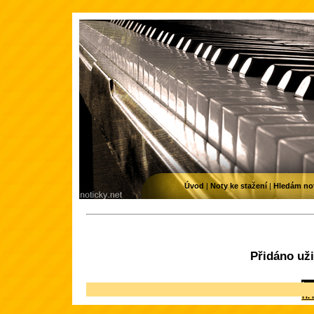
Úvod
|
Noty ke stažení
|
Hledám no
Přidáno u
Int
H.