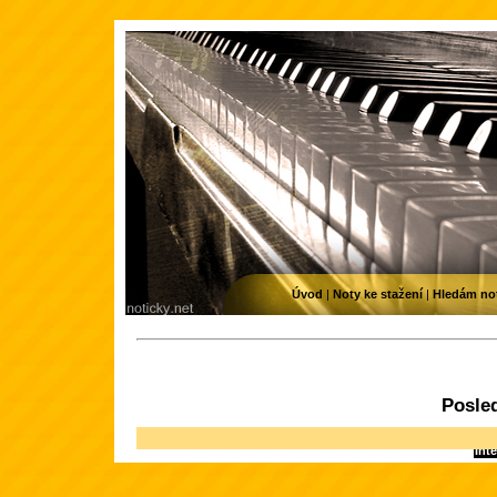
Úvod
|
Noty ke stažení
|
Hledám no
Posle
Inte