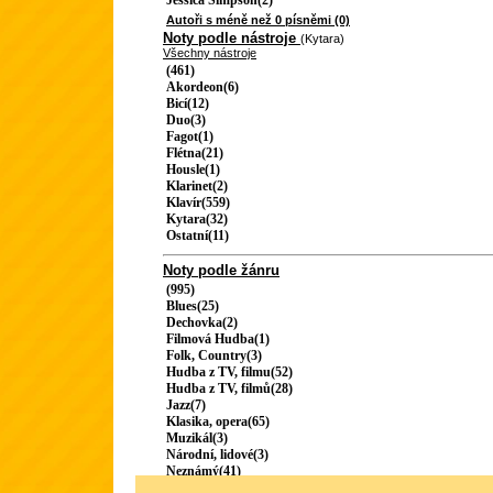
Jessica Simpson(2)
Autoři s méně než 0 písněmi (0)
Noty podle nástroje
(Kytara)
Všechny nástroje
(461)
Akordeon(6)
Bicí(12)
Duo(3)
Fagot(1)
Flétna(21)
Housle(1)
Klarinet(2)
Klavír(559)
Kytara(32)
Ostatní(11)
Noty podle žánru
(995)
Blues(25)
Dechovka(2)
Filmová Hudba(1)
Folk, Country(3)
Hudba z TV, filmu(52)
Hudba z TV, filmů(28)
Jazz(7)
Klasika, opera(65)
Muzikál(3)
Národní, lidové(3)
Neznámý(41)