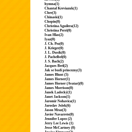
hymna(1)
Chantal Kreviazuk(1)
Cher(3)
Chinaski(1)
Chopin(0)
Christina Aguilera(12)
Christina Perri(0)
Ivan Hlas(2)
Iyaz(0)
J. Ch. Pez(0)
J. Krieger(0)
J. L. Dusík(0)
J. Pachelbel(0)
J. S. Bach(2)
Jacques Brel(2)
Jak se budí princezny(3)
James Blunt (5)
James Horner(1)
James Horner (Avatar)(0)
James Morrison(0)
Janek Ladecký(1)
Janet Jackson(1)
Jaromír Nohavica(1)
Jaroslav Ježek(6)
Jason Mraz(3)
Javier Navarrete(0)
Jennifer Lopez (2)
Jerry Lee Lewis (1)
Jesse McCartney (0)