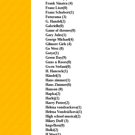
Frank Sinatra (4)
Franz Liszt(0)
Franz Schubert(1)
Futurama (3)
G. Handel(2)
Gabrielle(0)
Game of thrones(0)
Gary Jules(1)
George Michael(4)
Gilmore Girls (4)
Go West (0)
Gotye(1)
Green Day(9)
Guns n Roses(8)
Gwen Stefani(0)
H. Hancock(1)
Händel(3)
Hans zimmer(1)
Hans Zimmer(6)
Hanson (0)
Hapka(2)
Harlej(1)
Harry Potter(2)
Helena vondrackova(1)
Helena Vondráčková(1)
High school musical(2)
Hilary Duff (3)
hngvfhru(0)
Holki(2)
H.West(1)