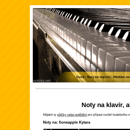
Úvod
|
Noty ke stažení
|
Hledám no
Noty na klavír, 
Nějaké ty
půjčky nebo pojištění
pro případ rozbití hudebního n
Noty na: fioneapple Kytara