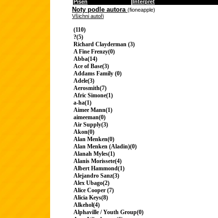
Píseň
Interpret
Noty podle autora
(fioneapple)
Všichni autoři
(110)
?(5)
Richard Clayderman (3)
A Fine Frenzy(0)
Abba(14)
Ace of Base(3)
Addams Family (0)
Adele(3)
Aerosmith(7)
Afric Simone(1)
a-ha(1)
Aimee Mann(1)
aimeeman(0)
Air Supply(3)
Akon(0)
Alan Menken(0)
Alan Menken (Aladin)(0)
Alanah Myles(1)
Alanis Morissete(4)
Albert Hammond(1)
Alejandro Sanz(3)
Alex Ubago(2)
Alice Cooper (7)
Alicia Keys(8)
Alkehol(4)
Alphaville / Youth Group(0)