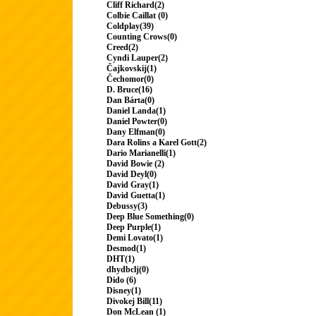
Cliff Richard(2)
Colbie Caillat (0)
Coldplay(39)
Counting Crows(0)
Creed(2)
Cyndi Lauper(2)
Čajkovskij(1)
Čechomor(0)
D. Bruce(16)
Dan Bárta(0)
Daniel Landa(1)
Daniel Powter(0)
Dany Elfman(0)
Dara Rolins a Karel Gott(2)
Dario Marianelli(1)
David Bowie (2)
David Deyl(0)
David Gray(1)
David Guetta(1)
Debussy(3)
Deep Blue Something(0)
Deep Purple(1)
Demi Lovato(1)
Desmod(1)
DHT(1)
dhydbclj(0)
Dido (6)
Disney(1)
Divokej Bill(11)
Don McLean (1)