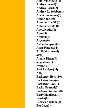
Amy Winehouse (6)
Andrea Bocceli(5)
Andrea Bocelli(2)
Andrew L. Webber(1)
Aneta Langerova(3)
AnnaNalick(0)
Antonín Dvořák(3)
Antonio Vivaldi(0)
Apocalyptica(1)
Aqua(3)
Arakain(2)
Argema(0)
Ashlee Simpson(2)
Astor Piazzolla(1)
Ať žijí duchové(0)
atc(1)
Atomic Kitten(4)
augustana(1)
Avatar(2)
Avril Lavigne(34)
A1(2)
Backstreet Boys (10)
Backstreetboys(4)
BackstreetBoys(1)
Bach / Gounod(0)
Barbara Streisand(0)
Barry Manilow(1)
Beatles(8)
Bedřich Smetana(1)
Bee Gees(3)