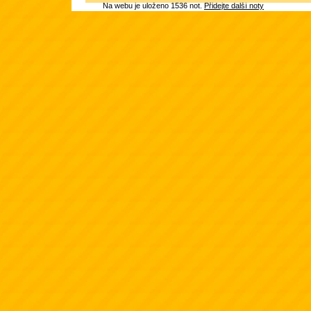
Na webu je uloženo 1536 not.
Přidejte další noty