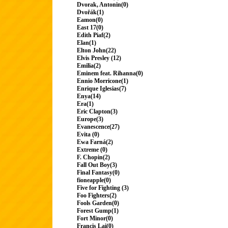
Dvorak, Antonin(0)
Dvořák(1)
Eamon(0)
East 17(0)
Edith Piaf(2)
Elan(1)
Elton John(22)
Elvis Presley (12)
Emilia(2)
Eminem feat. Rihanna(0)
Ennio Morricone(1)
Enrique Iglesias(7)
Enya(14)
Era(1)
Eric Clapton(3)
Europe(3)
Evanescence(27)
Evita (0)
Ewa Farná(2)
Extreme (0)
F. Chopin(2)
Fall Out Boy(3)
Final Fantasy(0)
fioneapple(0)
Five for Fighting (3)
Foo Fighters(2)
Fools Garden(0)
Forest Gump(1)
Fort Minor(0)
Francis Lai(0)