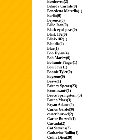
Beethoven(2)
Belinda Carlisle(0)
Benedetto Marcello(1)
Berlin(0)
Beyonce(8)
Billie Jean(0)
Black eyed peas(0)
Blink 182(0)
Blink-182(1)
Blondie(2)
Blue(1)
Bob Dylan(4)
Bob Marley(0)
Bohumir Finger(1)
Bon Jovi(11)
Bonnie Tyler(0)
Boyzone(0)
Brave(1)
Britney Spears(23)
Brontosauři(1)
Bruce Springsteen (3)
Bruno Mars(3)
Bryan Adams(5)
Carlos Gardel(0)
carter burwel(2)
Carter Burwell(1)
Cascada(2)
Cat Stevens(3)
Catharine Rollin(1)
Celine Dion(20)