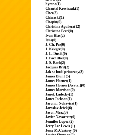
hymna(1)
Chantal Kreviazuk(1)
Cher(3)
Chinaski(1)
Chopin(0)
Christina Aguilera(12)
Christina Perri(0)
Ivan Hlas(2)
Iyaz(0)
J. Ch. Pez(0)
J. Krieger(0)
J. L. Dusík(0)
J. Pachelbel(0)
J. S. Bach(2)
Jacques Brel(2)
Jak se budí princezny(3)
James Blunt (5)
James Horner(1)
James Horner (Avatar)(0)
James Morrison(0)
Janek Ladecký(1)
Janet Jackson(1)
Jaromír Nohavica(1)
Jaroslav Ježek(6)
Jason Mraz(3)
Javier Navarrete(0)
Jennifer Lopez (2)
Jerry Lee Lewis (1)
Jesse McCartney (0)