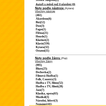
Jessica Simpson(2)
Autoři s méně než 0 písněmi (0)
Noty podle nástroje
(Kytara)
Všechny nástroje
(461)
Akordeon(6)
Bicí(12)
Duo(3)
Fagot(1)
Flétna(21)
Housle(1)
Klarinet(2)
Klavír(559)
Kytara(32)
Ostatní(11)
Noty podle žánru
(Pop)
Všechny žánry
(995)
Blues(25)
Dechovka(2)
Filmová Hudba(1)
Folk, Country(3)
Hudba z TV, filmu(52)
Hudba z TV, filmů(28)
Jazz(7)
Klasika, opera(65)
Muzikál(3)
Národní, lidové(3)
Neznámý(41)