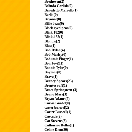
Beethoven(2)
Belinda Carlisle(0)
Benedetto Marcello(1)
Berlin(0)
Beyonce(8)
Billie Jean(0)
Black eyed peas(0)
Blink 182(0)
Blink-182(1)
Blondie(2)
Blue(1)
Bob Dylan(4)
Bob Marley(0)
Bohumir Finger(1)
Bon Jovi(11)
Bonnie Tyler(0)
Boyzone(0)
Brave(1)
Britney Spears(23)
Brontosauři(1)
Bruce Springsteen (3)
Bruno Mars(3)
Bryan Adams(5)
Carlos Gardel(0)
carter burwel(2)
Carter Burwell(1)
Cascada(2)
Cat Stevens(3)
Catharine Rollin(1)
Celine Dion(20)