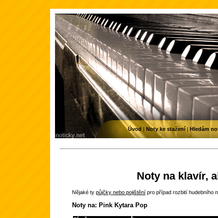
Úvod
|
Noty ke stažení
|
Hledám no
Noty na klavír, 
Nějaké ty
půjčky nebo pojištění
pro případ rozbití hudebního n
Noty na: Pink Kytara Pop