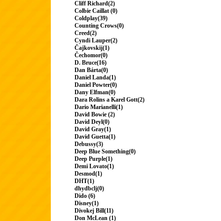
Cliff Richard(2)
Colbie Caillat (0)
Coldplay(39)
Counting Crows(0)
Creed(2)
Cyndi Lauper(2)
Čajkovskij(1)
Čechomor(0)
D. Bruce(16)
Dan Bárta(0)
Daniel Landa(1)
Daniel Powter(0)
Dany Elfman(0)
Dara Rolins a Karel Gott(2)
Dario Marianelli(1)
David Bowie (2)
David Deyl(0)
David Gray(1)
David Guetta(1)
Debussy(3)
Deep Blue Something(0)
Deep Purple(1)
Demi Lovato(1)
Desmod(1)
DHT(1)
dhydbclj(0)
Dido (6)
Disney(1)
Divokej Bill(11)
Don McLean (1)