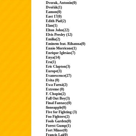
Dvorak, Antonin(0)
Dvořák(1)
Eamon(0)
East 17(0)
Edith Piaf(2)
Elan(1)
Elton John(22)
Elvis Presley (12)
Emilia(2)
Eminem feat. Rihanna(0)
Ennio Morricone(1)
Enrique Iglesias(7)
Enya(14)
Era(1)
Eric Clapton(3)
Europe(3)
Evanescence(27)
Evita (0)
Ewa Farná(2)
Extreme (0)
F. Chopin(2)
Fall Out Boy(3)
Final Fantasy(0)
fioneapple(0)
Five for Fighting (3)
Foo Fighters(2)
Fools Garden(0)
Forest Gump(1)
Fort Minor(0)
Francis Lai(0)