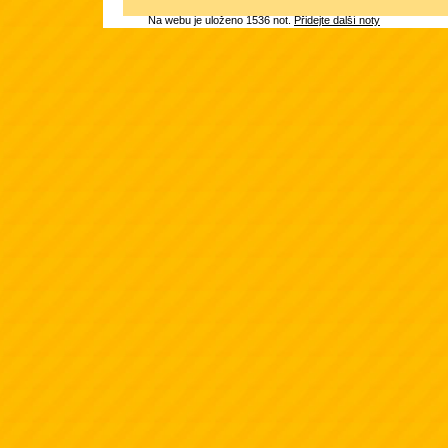
Na webu je uloženo 1536 not.
Přidejte další noty