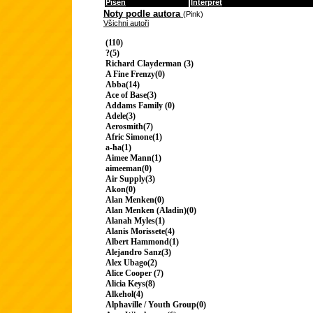
Píseň
Interpret
Noty podle autora
(Pink)
Všichni autoři
(110)
?(5)
Richard Clayderman (3)
A Fine Frenzy(0)
Abba(14)
Ace of Base(3)
Addams Family (0)
Adele(3)
Aerosmith(7)
Afric Simone(1)
a-ha(1)
Aimee Mann(1)
aimeeman(0)
Air Supply(3)
Akon(0)
Alan Menken(0)
Alan Menken (Aladin)(0)
Alanah Myles(1)
Alanis Morissete(4)
Albert Hammond(1)
Alejandro Sanz(3)
Alex Ubago(2)
Alice Cooper (7)
Alicia Keys(8)
Alkehol(4)
Alphaville / Youth Group(0)