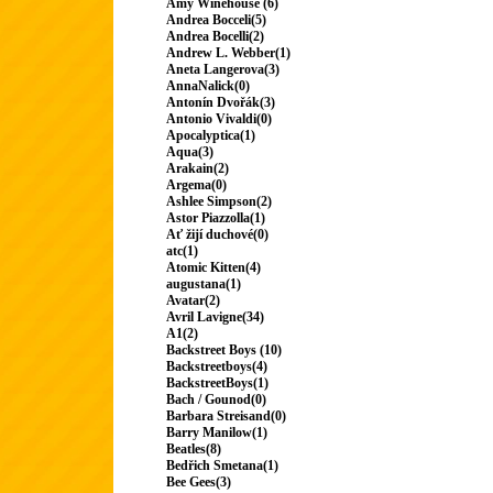
Amy Winehouse (6)
Andrea Bocceli(5)
Andrea Bocelli(2)
Andrew L. Webber(1)
Aneta Langerova(3)
AnnaNalick(0)
Antonín Dvořák(3)
Antonio Vivaldi(0)
Apocalyptica(1)
Aqua(3)
Arakain(2)
Argema(0)
Ashlee Simpson(2)
Astor Piazzolla(1)
Ať žijí duchové(0)
atc(1)
Atomic Kitten(4)
augustana(1)
Avatar(2)
Avril Lavigne(34)
A1(2)
Backstreet Boys (10)
Backstreetboys(4)
BackstreetBoys(1)
Bach / Gounod(0)
Barbara Streisand(0)
Barry Manilow(1)
Beatles(8)
Bedřich Smetana(1)
Bee Gees(3)