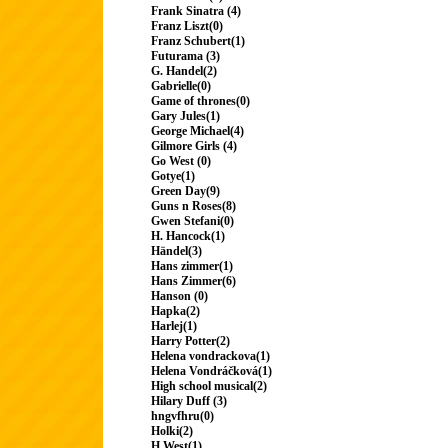
Frank Sinatra (4)
Franz Liszt(0)
Franz Schubert(1)
Futurama (3)
G. Handel(2)
Gabrielle(0)
Game of thrones(0)
Gary Jules(1)
George Michael(4)
Gilmore Girls (4)
Go West (0)
Gotye(1)
Green Day(9)
Guns n Roses(8)
Gwen Stefani(0)
H. Hancock(1)
Händel(3)
Hans zimmer(1)
Hans Zimmer(6)
Hanson (0)
Hapka(2)
Harlej(1)
Harry Potter(2)
Helena vondrackova(1)
Helena Vondráčková(1)
High school musical(2)
Hilary Duff (3)
hngvfhru(0)
Holki(2)
H.West(1)