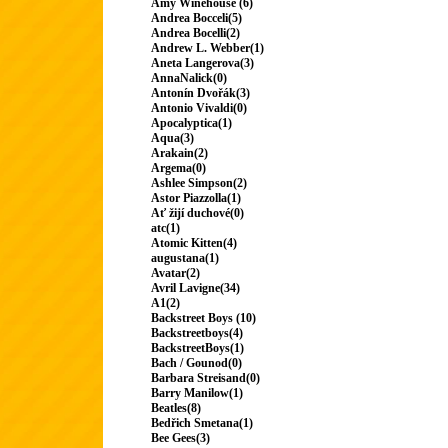
Amy Winehouse (6)
Andrea Bocceli(5)
Andrea Bocelli(2)
Andrew L. Webber(1)
Aneta Langerova(3)
AnnaNalick(0)
Antonín Dvořák(3)
Antonio Vivaldi(0)
Apocalyptica(1)
Aqua(3)
Arakain(2)
Argema(0)
Ashlee Simpson(2)
Astor Piazzolla(1)
Ať žijí duchové(0)
atc(1)
Atomic Kitten(4)
augustana(1)
Avatar(2)
Avril Lavigne(34)
A1(2)
Backstreet Boys (10)
Backstreetboys(4)
BackstreetBoys(1)
Bach / Gounod(0)
Barbara Streisand(0)
Barry Manilow(1)
Beatles(8)
Bedřich Smetana(1)
Bee Gees(3)