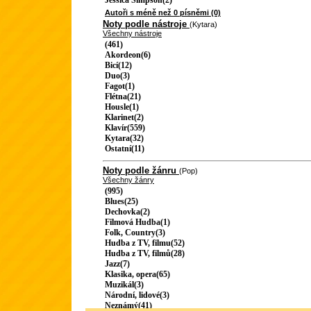
Jessica Simpson(2)
Autoři s méně než 0 písněmi (0)
Noty podle nástroje
(Kytara)
Všechny nástroje
(461)
Akordeon(6)
Bicí(12)
Duo(3)
Fagot(1)
Flétna(21)
Housle(1)
Klarinet(2)
Klavír(559)
Kytara(32)
Ostatní(11)
Noty podle žánru
(Pop)
Všechny žánry
(995)
Blues(25)
Dechovka(2)
Filmová Hudba(1)
Folk, Country(3)
Hudba z TV, filmu(52)
Hudba z TV, filmů(28)
Jazz(7)
Klasika, opera(65)
Muzikál(3)
Národní, lidové(3)
Neznámý(41)