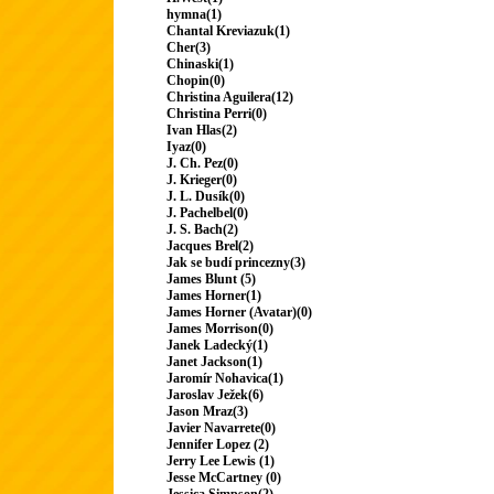
hymna(1)
Chantal Kreviazuk(1)
Cher(3)
Chinaski(1)
Chopin(0)
Christina Aguilera(12)
Christina Perri(0)
Ivan Hlas(2)
Iyaz(0)
J. Ch. Pez(0)
J. Krieger(0)
J. L. Dusík(0)
J. Pachelbel(0)
J. S. Bach(2)
Jacques Brel(2)
Jak se budí princezny(3)
James Blunt (5)
James Horner(1)
James Horner (Avatar)(0)
James Morrison(0)
Janek Ladecký(1)
Janet Jackson(1)
Jaromír Nohavica(1)
Jaroslav Ježek(6)
Jason Mraz(3)
Javier Navarrete(0)
Jennifer Lopez (2)
Jerry Lee Lewis (1)
Jesse McCartney (0)