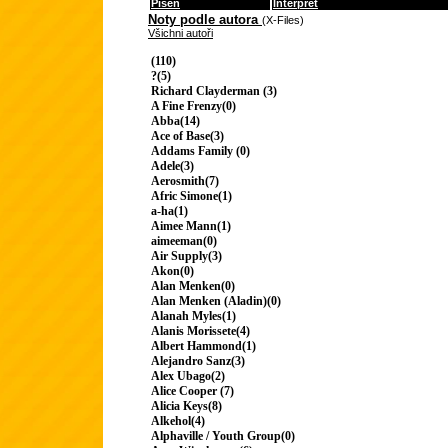
Píseň
Interpret
Noty podle autora
(X-Files)
Všichni autoři
(110)
?(5)
Richard Clayderman (3)
A Fine Frenzy(0)
Abba(14)
Ace of Base(3)
Addams Family (0)
Adele(3)
Aerosmith(7)
Afric Simone(1)
a-ha(1)
Aimee Mann(1)
aimeeman(0)
Air Supply(3)
Akon(0)
Alan Menken(0)
Alan Menken (Aladin)(0)
Alanah Myles(1)
Alanis Morissete(4)
Albert Hammond(1)
Alejandro Sanz(3)
Alex Ubago(2)
Alice Cooper (7)
Alicia Keys(8)
Alkehol(4)
Alphaville / Youth Group(0)