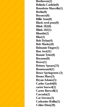
Beethoven(2)
Belinda Carlisle(0)
Benedetto Marcello(1)
Berlin(0)
Beyonce(8)
Billie Jean(0)
Black eyed peas(0)
Blink 182(0)
Blink-182(1)
Blondie(2)
Blue(1)
Bob Dylan(4)
Bob Marley(0)
Bohumir Finger(1)
Bon Jovi(11)
Bonnie Tyler(0)
Boyzone(0)
Brave(1)
Britney Spears(23)
Brontosauři(1)
Bruce Springsteen (3)
Bruno Mars(3)
Bryan Adams(5)
Carlos Gardel(0)
carter burwel(2)
Carter Burwell(1)
Cascada(2)
Cat Stevens(3)
Catharine Rollin(1)
Celine Dion(20)