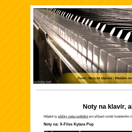
Úvod
|
Noty ke stažení
|
Hledám no
Noty na klavír, 
Nějaké ty
půjčky nebo pojištění
pro případ rozbití hudebního n
Noty na: X-Files Kytara Pop