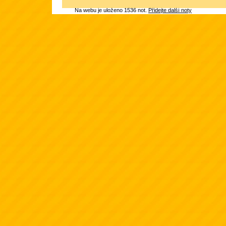
Na webu je uloženo 1536 not.
Přidejte další noty