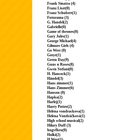
Frank Sinatra (4)
Franz Liszt(0)
Franz Schubert(1)
Futurama (3)
G. Handel(2)
Gabrielle(0)
Game of thrones(0)
Gary Jules(1)
George Michael(4)
Gilmore Girls (4)
Go West (0)
Gotye(1)
Green Day(9)
Guns n Roses(8)
Gwen Stefani(0)
H. Hancock(1)
Händel(3)
Hans zimmer(1)
Hans Zimmer(6)
Hanson (0)
Hapka(2)
Harlej(1)
Harry Potter(2)
Helena vondrackova(1)
Helena Vondráčková(1)
High school musical(2)
Hilary Duff (3)
hngvfhru(0)
Holki(2)
H.West(1)