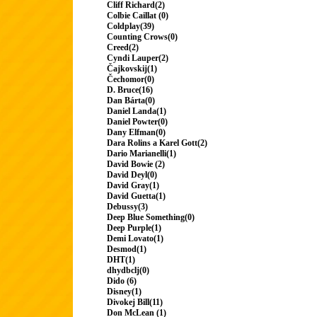
Cliff Richard(2)
Colbie Caillat (0)
Coldplay(39)
Counting Crows(0)
Creed(2)
Cyndi Lauper(2)
Čajkovskij(1)
Čechomor(0)
D. Bruce(16)
Dan Bárta(0)
Daniel Landa(1)
Daniel Powter(0)
Dany Elfman(0)
Dara Rolins a Karel Gott(2)
Dario Marianelli(1)
David Bowie (2)
David Deyl(0)
David Gray(1)
David Guetta(1)
Debussy(3)
Deep Blue Something(0)
Deep Purple(1)
Demi Lovato(1)
Desmod(1)
DHT(1)
dhydbclj(0)
Dido (6)
Disney(1)
Divokej Bill(11)
Don McLean (1)