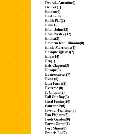
Dvorak, Antonin(0)
Dvořák(1)
Eamon(0)
East 17(0)
Edith Piaf(2)
Elan(1)
Elton John(22)
Elvis Presley (12)
Emilia(2)
Eminem feat. Rihanna(0)
Ennio Morricone(1)
Enrique Iglesias(7)
Enya(14)
Era(1)
Eric Clapton(3)
Europe(3)
Evanescence(27)
Evita (0)
Ewa Farná(2)
Extreme (0)
F. Chopin(2)
Fall Out Boy(3)
Final Fantasy(0)
fioneapple(0)
Five for Fighting (3)
Foo Fighters(2)
Fools Garden(0)
Forest Gump(1)
Fort Minor(0)
Francis Lai(0)