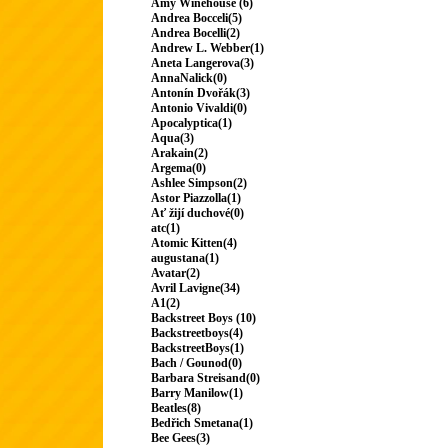
Amy Winehouse (6)
Andrea Bocceli(5)
Andrea Bocelli(2)
Andrew L. Webber(1)
Aneta Langerova(3)
AnnaNalick(0)
Antonín Dvořák(3)
Antonio Vivaldi(0)
Apocalyptica(1)
Aqua(3)
Arakain(2)
Argema(0)
Ashlee Simpson(2)
Astor Piazzolla(1)
Ať žijí duchové(0)
atc(1)
Atomic Kitten(4)
augustana(1)
Avatar(2)
Avril Lavigne(34)
A1(2)
Backstreet Boys (10)
Backstreetboys(4)
BackstreetBoys(1)
Bach / Gounod(0)
Barbara Streisand(0)
Barry Manilow(1)
Beatles(8)
Bedřich Smetana(1)
Bee Gees(3)