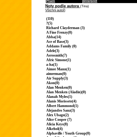
Píseň
Interpret
Noty podle autora
(Tina)
Všichni autoři
(110)
?(5)
Richard Clayderman (3)
A Fine Frenzy(0)
Abba(14)
Ace of Base(3)
Addams Family (0)
Adele(3)
Aerosmith(7)
Afric Simone(1)
a-ha(1)
Aimee Mann(1)
aimeeman(0)
Air Supply(3)
Akon(0)
Alan Menken(0)
Alan Menken (Aladin)(0)
Alanah Myles(1)
Alanis Morissete(4)
Albert Hammond(1)
Alejandro Sanz(3)
Alex Ubago(2)
Alice Cooper (7)
Alicia Keys(8)
Alkehol(4)
Alphaville / Youth Group(0)