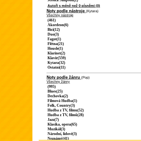
Jessica Simpson(2)
Autoři s méně než 0 písněmi (0)
Noty podle nástroje
(Kytara)
Všechny nástroje
(461)
Akordeon(6)
Bicí(12)
Duo(3)
Fagot(1)
Flétna(21)
Housle(1)
Klarinet(2)
Klavír(559)
Kytara(32)
Ostatní(11)
Noty podle žánru
(Pop)
Všechny žánry
(995)
Blues(25)
Dechovka(2)
Filmová Hudba(1)
Folk, Country(3)
Hudba z TV, filmu(52)
Hudba z TV, filmů(28)
Jazz(7)
Klasika, opera(65)
Muzikál(3)
Národní, lidové(3)
Neznámý(41)