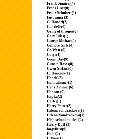
Frank Sinatra (4)
Franz Liszt(0)
Franz Schubert(1)
Futurama (3)
G. Handel(2)
Gabrielle(0)
Game of thrones(0)
Gary Jules(1)
George Michael(4)
Gilmore Girls (4)
Go West (0)
Gotye(1)
Green Day(9)
Guns n Roses(8)
Gwen Stefani(0)
H. Hancock(1)
Händel(3)
Hans zimmer(1)
Hans Zimmer(6)
Hanson (0)
Hapka(2)
Harlej(1)
Harry Potter(2)
Helena vondrackova(1)
Helena Vondráčková(1)
High school musical(2)
Hilary Duff (3)
hngvfhru(0)
Holki(2)
H.West(1)