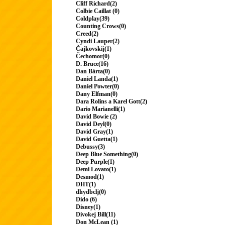
Cliff Richard(2)
Colbie Caillat (0)
Coldplay(39)
Counting Crows(0)
Creed(2)
Cyndi Lauper(2)
Čajkovskij(1)
Čechomor(0)
D. Bruce(16)
Dan Bárta(0)
Daniel Landa(1)
Daniel Powter(0)
Dany Elfman(0)
Dara Rolins a Karel Gott(2)
Dario Marianelli(1)
David Bowie (2)
David Deyl(0)
David Gray(1)
David Guetta(1)
Debussy(3)
Deep Blue Something(0)
Deep Purple(1)
Demi Lovato(1)
Desmod(1)
DHT(1)
dhydbclj(0)
Dido (6)
Disney(1)
Divokej Bill(11)
Don McLean (1)