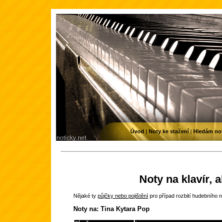
Úvod
|
Noty ke stažení
|
Hledám no
Noty na klavír, 
Nějaké ty
půjčky nebo pojištění
pro případ rozbití hudebního n
Noty na: Tina Kytara Pop