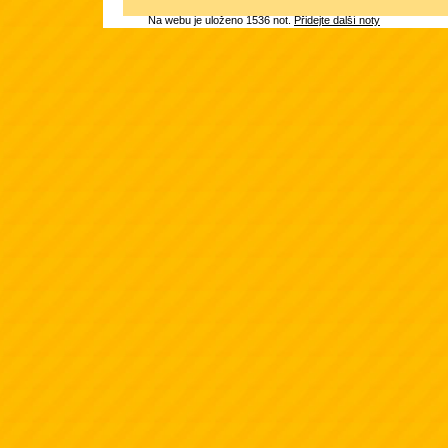
Na webu je uloženo 1536 not.
Přidejte další noty