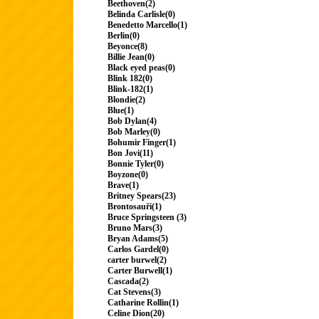
Beethoven(2)
Belinda Carlisle(0)
Benedetto Marcello(1)
Berlin(0)
Beyonce(8)
Billie Jean(0)
Black eyed peas(0)
Blink 182(0)
Blink-182(1)
Blondie(2)
Blue(1)
Bob Dylan(4)
Bob Marley(0)
Bohumir Finger(1)
Bon Jovi(11)
Bonnie Tyler(0)
Boyzone(0)
Brave(1)
Britney Spears(23)
Brontosauři(1)
Bruce Springsteen (3)
Bruno Mars(3)
Bryan Adams(5)
Carlos Gardel(0)
carter burwel(2)
Carter Burwell(1)
Cascada(2)
Cat Stevens(3)
Catharine Rollin(1)
Celine Dion(20)