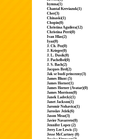
hymna(1)
Chantal Kreviazuk(1)
Cher(3)
Chinaski(1)
Chopin(0)
Christina Aguilera(12)
Christina Perri(0)
Ivan Hlas(2)
Iyaz(0)
J. Ch. Pez(0)
J. Krieger(0)
J. L. Dusík(0)
J. Pachelbel(0)
J. S. Bach(2)
Jacques Brel(2)
Jak se budí princezny(3)
James Blunt (5)
James Horner(1)
James Horner (Avatar)(0)
James Morrison(0)
Janek Ladecký(1)
Janet Jackson(1)
Jaromír Nohavica(1)
Jaroslav Ježek(6)
Jason Mraz(3)
Javier Navarrete(0)
Jennifer Lopez (2)
Jerry Lee Lewis (1)
Jesse McCartney (0)