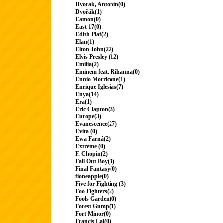
Dvorak, Antonin(0)
Dvořák(1)
Eamon(0)
East 17(0)
Edith Piaf(2)
Elan(1)
Elton John(22)
Elvis Presley (12)
Emilia(2)
Eminem feat. Rihanna(0)
Ennio Morricone(1)
Enrique Iglesias(7)
Enya(14)
Era(1)
Eric Clapton(3)
Europe(3)
Evanescence(27)
Evita (0)
Ewa Farná(2)
Extreme (0)
F. Chopin(2)
Fall Out Boy(3)
Final Fantasy(0)
fioneapple(0)
Five for Fighting (3)
Foo Fighters(2)
Fools Garden(0)
Forest Gump(1)
Fort Minor(0)
Francis Lai(0)