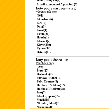
Jessica Simpson(2)
Autoři s méně než 0 písněmi (0)
Noty podle nástroje
(Kytara)
Všechny nástroje
(461)
Akordeon(6)
Bicí(12)
Duo(3)
Fagot(1)
Flétna(21)
Housle(1)
Klarinet(2)
Klavír(559)
Kytara(32)
Ostatní(11)
Noty podle žánru
(Pop)
Všechny žánry
(995)
Blues(25)
Dechovka(2)
Filmová Hudba(1)
Folk, Country(3)
Hudba z TV, filmu(52)
Hudba z TV, filmů(28)
Jazz(7)
Klasika, opera(65)
Muzikál(3)
Národní, lidové(3)
Neznámý(41)