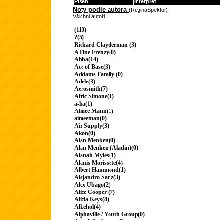
Píseň
Interpret
Noty podle autora
(ReginaSpektor)
Všichni autoři
(110)
?(5)
Richard Clayderman (3)
A Fine Frenzy(0)
Abba(14)
Ace of Base(3)
Addams Family (0)
Adele(3)
Aerosmith(7)
Afric Simone(1)
a-ha(1)
Aimee Mann(1)
aimeeman(0)
Air Supply(3)
Akon(0)
Alan Menken(0)
Alan Menken (Aladin)(0)
Alanah Myles(1)
Alanis Morissete(4)
Albert Hammond(1)
Alejandro Sanz(3)
Alex Ubago(2)
Alice Cooper (7)
Alicia Keys(8)
Alkehol(4)
Alphaville / Youth Group(0)