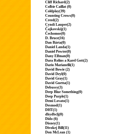
Cliff Richard(2)
Colbie Caillat (0)
Coldplay(39)
Counting Crows(0)
Creed(2)
Cyndi Lauper(2)
Čajkovskij(1)
Čechomor(0)
D. Bruce(16)
Dan Bárta(0)
Daniel Landa(1)
Daniel Powter(0)
Dany Elfman(0)
Dara Rolins a Karel Gott(2)
Dario Marianelli(1)
David Bowie (2)
David Deyl(0)
David Gray(1)
David Guetta(1)
Debussy(3)
Deep Blue Something(0)
Deep Purple(1)
Demi Lovato(1)
Desmod(1)
DHT(1)
dhydbclj(0)
Dido (6)
Disney(1)
Divokej Bill(11)
Don McLean (1)