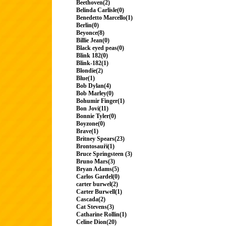
Beethoven(2)
Belinda Carlisle(0)
Benedetto Marcello(1)
Berlin(0)
Beyonce(8)
Billie Jean(0)
Black eyed peas(0)
Blink 182(0)
Blink-182(1)
Blondie(2)
Blue(1)
Bob Dylan(4)
Bob Marley(0)
Bohumir Finger(1)
Bon Jovi(11)
Bonnie Tyler(0)
Boyzone(0)
Brave(1)
Britney Spears(23)
Brontosauři(1)
Bruce Springsteen (3)
Bruno Mars(3)
Bryan Adams(5)
Carlos Gardel(0)
carter burwel(2)
Carter Burwell(1)
Cascada(2)
Cat Stevens(3)
Catharine Rollin(1)
Celine Dion(20)