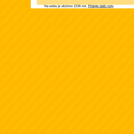
Na webu je uloženo 1536 not.
Přidejte další noty