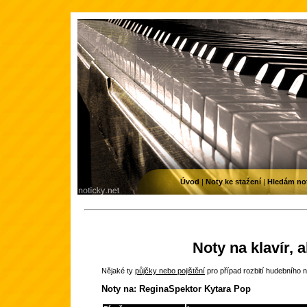
Úvod
|
Noty ke stažení
|
Hledám no
Noty na klavír, 
Nějaké ty
půjčky nebo pojištění
pro případ rozbití hudebního n
Noty na: ReginaSpektor Kytara Pop