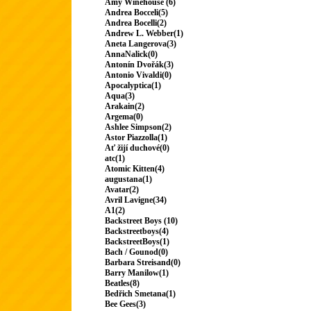
Amy Winehouse (6)
Andrea Bocceli(5)
Andrea Bocelli(2)
Andrew L. Webber(1)
Aneta Langerova(3)
AnnaNalick(0)
Antonín Dvořák(3)
Antonio Vivaldi(0)
Apocalyptica(1)
Aqua(3)
Arakain(2)
Argema(0)
Ashlee Simpson(2)
Astor Piazzolla(1)
Ať žijí duchové(0)
atc(1)
Atomic Kitten(4)
augustana(1)
Avatar(2)
Avril Lavigne(34)
A1(2)
Backstreet Boys (10)
Backstreetboys(4)
BackstreetBoys(1)
Bach / Gounod(0)
Barbara Streisand(0)
Barry Manilow(1)
Beatles(8)
Bedřich Smetana(1)
Bee Gees(3)