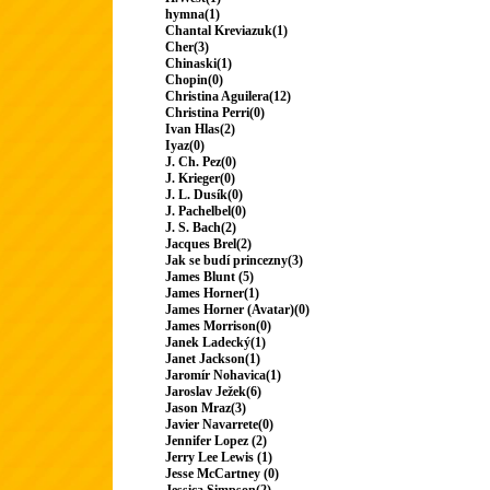
hymna(1)
Chantal Kreviazuk(1)
Cher(3)
Chinaski(1)
Chopin(0)
Christina Aguilera(12)
Christina Perri(0)
Ivan Hlas(2)
Iyaz(0)
J. Ch. Pez(0)
J. Krieger(0)
J. L. Dusík(0)
J. Pachelbel(0)
J. S. Bach(2)
Jacques Brel(2)
Jak se budí princezny(3)
James Blunt (5)
James Horner(1)
James Horner (Avatar)(0)
James Morrison(0)
Janek Ladecký(1)
Janet Jackson(1)
Jaromír Nohavica(1)
Jaroslav Ježek(6)
Jason Mraz(3)
Javier Navarrete(0)
Jennifer Lopez (2)
Jerry Lee Lewis (1)
Jesse McCartney (0)