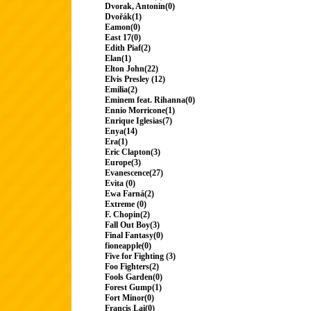
Dvorak, Antonin(0)
Dvořák(1)
Eamon(0)
East 17(0)
Edith Piaf(2)
Elan(1)
Elton John(22)
Elvis Presley (12)
Emilia(2)
Eminem feat. Rihanna(0)
Ennio Morricone(1)
Enrique Iglesias(7)
Enya(14)
Era(1)
Eric Clapton(3)
Europe(3)
Evanescence(27)
Evita (0)
Ewa Farná(2)
Extreme (0)
F. Chopin(2)
Fall Out Boy(3)
Final Fantasy(0)
fioneapple(0)
Five for Fighting (3)
Foo Fighters(2)
Fools Garden(0)
Forest Gump(1)
Fort Minor(0)
Francis Lai(0)