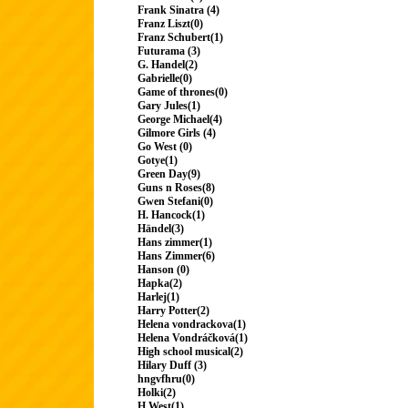
Frank Sinatra (4)
Franz Liszt(0)
Franz Schubert(1)
Futurama (3)
G. Handel(2)
Gabrielle(0)
Game of thrones(0)
Gary Jules(1)
George Michael(4)
Gilmore Girls (4)
Go West (0)
Gotye(1)
Green Day(9)
Guns n Roses(8)
Gwen Stefani(0)
H. Hancock(1)
Händel(3)
Hans zimmer(1)
Hans Zimmer(6)
Hanson (0)
Hapka(2)
Harlej(1)
Harry Potter(2)
Helena vondrackova(1)
Helena Vondráčková(1)
High school musical(2)
Hilary Duff (3)
hngvfhru(0)
Holki(2)
H.West(1)