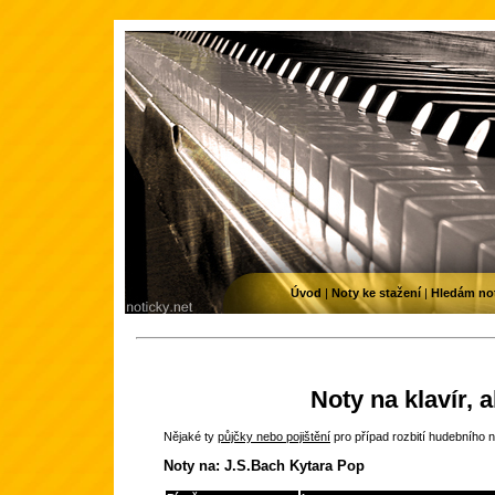
Úvod
|
Noty ke stažení
|
Hledám no
Noty na klavír, 
Nějaké ty
půjčky nebo pojištění
pro případ rozbití hudebního n
Noty na: J.S.Bach Kytara Pop