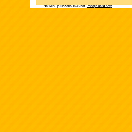
Na webu je uloženo 1536 not.
Přidejte další noty