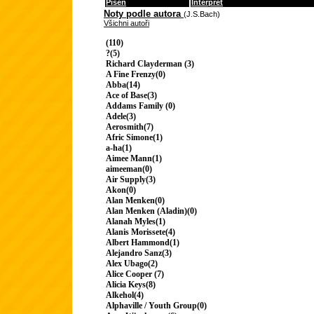
Píseň
Interpret
Noty podle autora
(J.S.Bach)
Všichni autoři
(110)
?(5)
Richard Clayderman (3)
A Fine Frenzy(0)
Abba(14)
Ace of Base(3)
Addams Family (0)
Adele(3)
Aerosmith(7)
Afric Simone(1)
a-ha(1)
Aimee Mann(1)
aimeeman(0)
Air Supply(3)
Akon(0)
Alan Menken(0)
Alan Menken (Aladin)(0)
Alanah Myles(1)
Alanis Morissete(4)
Albert Hammond(1)
Alejandro Sanz(3)
Alex Ubago(2)
Alice Cooper (7)
Alicia Keys(8)
Alkehol(4)
Alphaville / Youth Group(0)