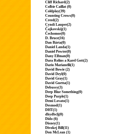
Cliff Richard(2)
Colbie Caillat (0)
Coldplay(39)
Counting Crows(0)
Creed(2)
Cyndi Lauper(2)
Čajkovskij(1)
Čechomor(0)
D. Bruce(16)
Dan Bárta(0)
Daniel Landa(1)
Daniel Powter(0)
Dany Elfman(0)
Dara Rolins a Karel Gott(2)
Dario Marianelli(1)
David Bowie (2)
David Deyl(0)
David Gray(1)
David Guetta(1)
Debussy(3)
Deep Blue Something(0)
Deep Purple(1)
Demi Lovato(1)
Desmod(1)
DHT(1)
dhydbclj(0)
Dido (6)
Disney(1)
Divokej Bill(11)
Don McLean (1)