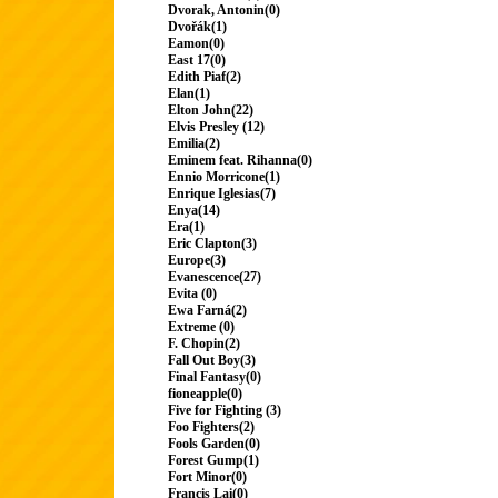
Dvorak, Antonin(0)
Dvořák(1)
Eamon(0)
East 17(0)
Edith Piaf(2)
Elan(1)
Elton John(22)
Elvis Presley (12)
Emilia(2)
Eminem feat. Rihanna(0)
Ennio Morricone(1)
Enrique Iglesias(7)
Enya(14)
Era(1)
Eric Clapton(3)
Europe(3)
Evanescence(27)
Evita (0)
Ewa Farná(2)
Extreme (0)
F. Chopin(2)
Fall Out Boy(3)
Final Fantasy(0)
fioneapple(0)
Five for Fighting (3)
Foo Fighters(2)
Fools Garden(0)
Forest Gump(1)
Fort Minor(0)
Francis Lai(0)