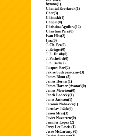
hymna(1)
Chantal Kreviazuk(1)
Cher(3)
Chinaski(1)
Chopin(0)
Christina Aguilera(12)
Christina Perri(0)
Ivan Hlas(2)
Iyaz(0)
J. Ch. Pez(0)
J. Krieger(0)
J. L. Dusík(0)
J. Pachelbel(0)
J. S. Bach(2)
Jacques Brel(2)
Jak se budí princezny(3)
James Blunt (5)
James Horner(1)
James Horner (Avatar)(0)
James Morrison(0)
Janek Ladecký(1)
Janet Jackson(1)
Jaromír Nohavica(1)
Jaroslav Ježek(6)
Jason Mraz(3)
Javier Navarrete(0)
Jennifer Lopez (2)
Jerry Lee Lewis (1)
Jesse McCartney (0)