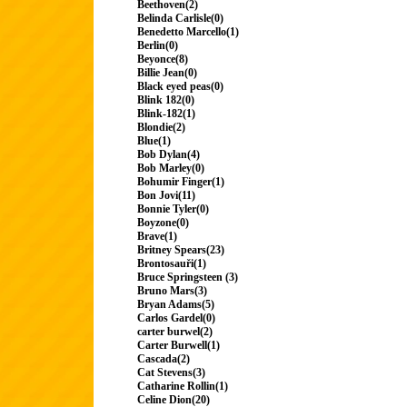
Beethoven(2)
Belinda Carlisle(0)
Benedetto Marcello(1)
Berlin(0)
Beyonce(8)
Billie Jean(0)
Black eyed peas(0)
Blink 182(0)
Blink-182(1)
Blondie(2)
Blue(1)
Bob Dylan(4)
Bob Marley(0)
Bohumir Finger(1)
Bon Jovi(11)
Bonnie Tyler(0)
Boyzone(0)
Brave(1)
Britney Spears(23)
Brontosauři(1)
Bruce Springsteen (3)
Bruno Mars(3)
Bryan Adams(5)
Carlos Gardel(0)
carter burwel(2)
Carter Burwell(1)
Cascada(2)
Cat Stevens(3)
Catharine Rollin(1)
Celine Dion(20)