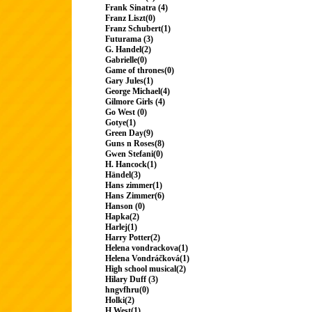
Frank Sinatra (4)
Franz Liszt(0)
Franz Schubert(1)
Futurama (3)
G. Handel(2)
Gabrielle(0)
Game of thrones(0)
Gary Jules(1)
George Michael(4)
Gilmore Girls (4)
Go West (0)
Gotye(1)
Green Day(9)
Guns n Roses(8)
Gwen Stefani(0)
H. Hancock(1)
Händel(3)
Hans zimmer(1)
Hans Zimmer(6)
Hanson (0)
Hapka(2)
Harlej(1)
Harry Potter(2)
Helena vondrackova(1)
Helena Vondráčková(1)
High school musical(2)
Hilary Duff (3)
hngvfhru(0)
Holki(2)
H.West(1)