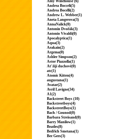
Amy Winehouse (6)
Andrea Bocceli(5)
Andrea Bocelli(2)
Andrew L. Webber(1)
Aneta Langerova(3)
AnnaNalick(0)
Antonín Dvořák(3)
Antonio Vivaldi(0)
Apocalyptica(1)
Aqua(3)
Arakain(2)
Argema(0)
Ashlee Simpson(2)
Astor Piazzolla(1)
Ať žijí duchové(0)
atc(1)
Atomic Kitten(4)
augustana(1)
Avatar(2)
Avril Lavigne(34)
A1(2)
Backstreet Boys (10)
Backstreetboys(4)
BackstreetBoys(1)
Bach / Gounod(0)
Barbara Streisand(0)
Barry Manilow(1)
Beatles(8)
Bedřich Smetana(1)
Bee Gees(3)