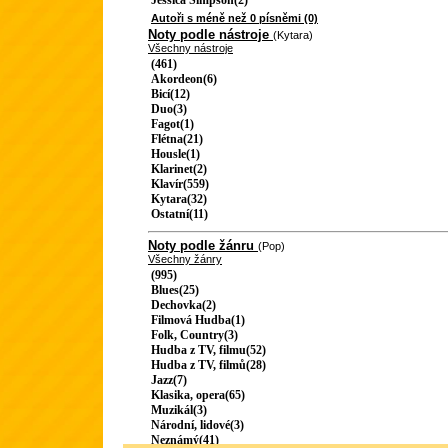
Jessica Simpson(2)
Autoři s méně než 0 písněmi (0)
Noty podle nástroje
(Kytara)
Všechny nástroje
(461)
Akordeon(6)
Bicí(12)
Duo(3)
Fagot(1)
Flétna(21)
Housle(1)
Klarinet(2)
Klavír(559)
Kytara(32)
Ostatní(11)
Noty podle žánru
(Pop)
Všechny žánry
(995)
Blues(25)
Dechovka(2)
Filmová Hudba(1)
Folk, Country(3)
Hudba z TV, filmu(52)
Hudba z TV, filmů(28)
Jazz(7)
Klasika, opera(65)
Muzikál(3)
Národní, lidové(3)
Neznámý(41)