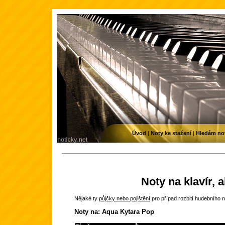
Úvod
|
Noty ke stažení
|
Hledám no
Noty na klavír, 
Nějaké ty
půjčky nebo pojištění
pro případ rozbití hudebního n
Noty na: Aqua Kytara Pop