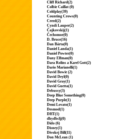
Cliff Richard(2)
Colbie Caillat (0)
Coldplay(39)
Counting Crows(0)
Creed(2)
Cyndi Lauper(2)
Čajkovskij(1)
Čechomor(0)
D. Bruce(16)
Dan Bárta(0)
Daniel Landa(1)
Daniel Powter(0)
Dany Elfman(0)
Dara Rolins a Karel Gott(2)
Dario Marianelli(1)
David Bowie (2)
David Deyl(0)
David Gray(1)
David Guetta(1)
Debussy(3)
Deep Blue Something(0)
Deep Purple(1)
Demi Lovato(1)
Desmod(1)
DHT(1)
dhydbclj(0)
Dido (6)
Disney(1)
Divokej Bill(11)
Don McLean (1)