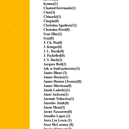
hymna(1)
Chantal Kreviazuk(1)
Cher(3)
Chinaski(1)
Chopin(0)
Christina Aguilera(12)
Christina Perri(0)
Ivan Hlas(2)
Iyaz(0)
J. Ch. Pez(0)
J. Krieger(0)
J. L. Dusík(0)
J. Pachelbel(0)
J. S. Bach(2)
Jacques Brel(2)
Jak se budí princezny(3)
James Blunt (5)
James Horner(1)
James Horner (Avatar)(0)
James Morrison(0)
Janek Ladecký(1)
Janet Jackson(1)
Jaromír Nohavica(1)
Jaroslav Ježek(6)
Jason Mraz(3)
Javier Navarrete(0)
Jennifer Lopez (2)
Jerry Lee Lewis (1)
Jesse McCartney (0)