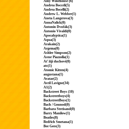
Amy Winehouse (6)
Andrea Bocceli(5)
Andrea Bocelli(2)
Andrew L. Webber(1)
Aneta Langerova(3)
AnnaNalick(0)
Antonín Dvořák(3)
Antonio Vivaldi(0)
Apocalyptica(1)
Aqua(3)
Arakain(2)
Argema(0)
Ashlee Simpson(2)
Astor Piazzolla(1)
Ať žijí duchové(0)
atc(1)
Atomic Kitten(4)
augustana(1)
Avatar(2)
Avril Lavigne(34)
A1(2)
Backstreet Boys (10)
Backstreetboys(4)
BackstreetBoys(1)
Bach / Gounod(0)
Barbara Streisand(0)
Barry Manilow(1)
Beatles(8)
Bedřich Smetana(1)
Bee Gees(3)