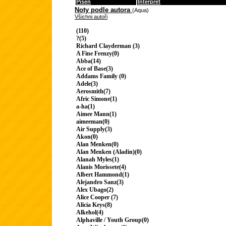
Píseň
Interpret
Noty podle autora
(Aqua)
Všichni autoři
(110)
?(5)
Richard Clayderman (3)
A Fine Frenzy(0)
Abba(14)
Ace of Base(3)
Addams Family (0)
Adele(3)
Aerosmith(7)
Afric Simone(1)
a-ha(1)
Aimee Mann(1)
aimeeman(0)
Air Supply(3)
Akon(0)
Alan Menken(0)
Alan Menken (Aladin)(0)
Alanah Myles(1)
Alanis Morissete(4)
Albert Hammond(1)
Alejandro Sanz(3)
Alex Ubago(2)
Alice Cooper (7)
Alicia Keys(8)
Alkehol(4)
Alphaville / Youth Group(0)