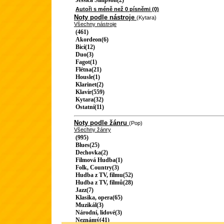
Jessica Simpson(2)
Autoři s méně než 0 písněmi (0)
Noty podle nástroje
(Kytara)
Všechny nástroje
(461)
Akordeon(6)
Bicí(12)
Duo(3)
Fagot(1)
Flétna(21)
Housle(1)
Klarinet(2)
Klavír(559)
Kytara(32)
Ostatní(11)
Noty podle žánru
(Pop)
Všechny žánry
(995)
Blues(25)
Dechovka(2)
Filmová Hudba(1)
Folk, Country(3)
Hudba z TV, filmu(52)
Hudba z TV, filmů(28)
Jazz(7)
Klasika, opera(65)
Muzikál(3)
Národní, lidové(3)
Neznámý(41)