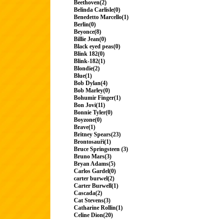
Beethoven(2)
Belinda Carlisle(0)
Benedetto Marcello(1)
Berlin(0)
Beyonce(8)
Billie Jean(0)
Black eyed peas(0)
Blink 182(0)
Blink-182(1)
Blondie(2)
Blue(1)
Bob Dylan(4)
Bob Marley(0)
Bohumir Finger(1)
Bon Jovi(11)
Bonnie Tyler(0)
Boyzone(0)
Brave(1)
Britney Spears(23)
Brontosauři(1)
Bruce Springsteen (3)
Bruno Mars(3)
Bryan Adams(5)
Carlos Gardel(0)
carter burwel(2)
Carter Burwell(1)
Cascada(2)
Cat Stevens(3)
Catharine Rollin(1)
Celine Dion(20)