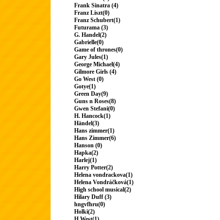
Frank Sinatra (4)
Franz Liszt(0)
Franz Schubert(1)
Futurama (3)
G. Handel(2)
Gabrielle(0)
Game of thrones(0)
Gary Jules(1)
George Michael(4)
Gilmore Girls (4)
Go West (0)
Gotye(1)
Green Day(9)
Guns n Roses(8)
Gwen Stefani(0)
H. Hancock(1)
Händel(3)
Hans zimmer(1)
Hans Zimmer(6)
Hanson (0)
Hapka(2)
Harlej(1)
Harry Potter(2)
Helena vondrackova(1)
Helena Vondráčková(1)
High school musical(2)
Hilary Duff (3)
hngvfhru(0)
Holki(2)
H.West(1)