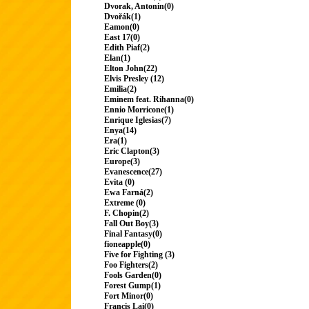
Dvorak, Antonin(0)
Dvořák(1)
Eamon(0)
East 17(0)
Edith Piaf(2)
Elan(1)
Elton John(22)
Elvis Presley (12)
Emilia(2)
Eminem feat. Rihanna(0)
Ennio Morricone(1)
Enrique Iglesias(7)
Enya(14)
Era(1)
Eric Clapton(3)
Europe(3)
Evanescence(27)
Evita (0)
Ewa Farná(2)
Extreme (0)
F. Chopin(2)
Fall Out Boy(3)
Final Fantasy(0)
fioneapple(0)
Five for Fighting (3)
Foo Fighters(2)
Fools Garden(0)
Forest Gump(1)
Fort Minor(0)
Francis Lai(0)