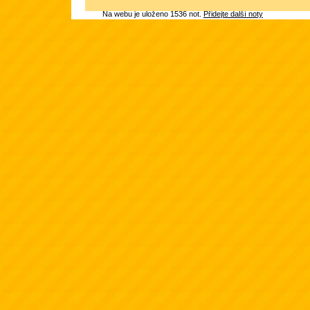
Na webu je uloženo 1536 not.
Přidejte další noty