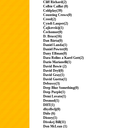
Cliff Richard(2)
Colbie Caillat (0)
Coldplay(39)
Counting Crows(0)
Creed(2)
Cyndi Lauper(2)
Čajkovskij(1)
Čechomor(0)
D. Bruce(16)
Dan Bárta(0)
Daniel Landa(1)
Daniel Powter(0)
Dany Elfman(0)
Dara Rolins a Karel Gott(2)
Dario Marianelli(1)
David Bowie (2)
David Deyl(0)
David Gray(1)
David Guetta(1)
Debussy(3)
Deep Blue Something(0)
Deep Purple(1)
Demi Lovato(1)
Desmod(1)
DHT(1)
dhydbclj(0)
Dido (6)
Disney(1)
Divokej Bill(11)
Don McLean (1)