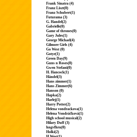
Frank Sinatra (4)
Franz Liszt(0)
Franz Schubert(1)
Futurama (3)
G. Handel(2)
Gabrielle(0)
Game of thrones(0)
Gary Jules(1)
George Michael(4)
Gilmore Girls (4)
Go West (0)
Gotye(1)
Green Day(9)
Guns n Roses(8)
Gwen Stefani(0)
H. Hancock(1)
Händel(3)
Hans zimmer(1)
Hans Zimmer(6)
Hanson (0)
Hapka(2)
Harlej(1)
Harry Potter(2)
Helena vondrackova(1)
Helena Vondráčková(1)
High school musical(2)
Hilary Duff (3)
hngvfhru(0)
Holki(2)
H.West(1)