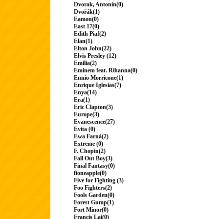
Dvorak, Antonin(0)
Dvořák(1)
Eamon(0)
East 17(0)
Edith Piaf(2)
Elan(1)
Elton John(22)
Elvis Presley (12)
Emilia(2)
Eminem feat. Rihanna(0)
Ennio Morricone(1)
Enrique Iglesias(7)
Enya(14)
Era(1)
Eric Clapton(3)
Europe(3)
Evanescence(27)
Evita (0)
Ewa Farná(2)
Extreme (0)
F. Chopin(2)
Fall Out Boy(3)
Final Fantasy(0)
fioneapple(0)
Five for Fighting (3)
Foo Fighters(2)
Fools Garden(0)
Forest Gump(1)
Fort Minor(0)
Francis Lai(0)