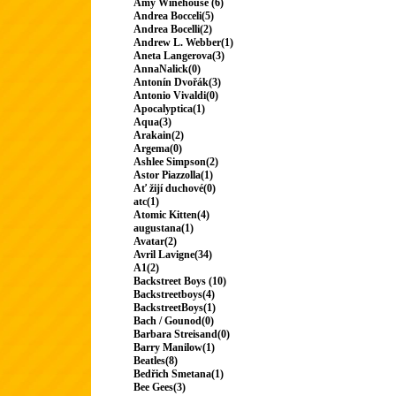
Amy Winehouse (6)
Andrea Bocceli(5)
Andrea Bocelli(2)
Andrew L. Webber(1)
Aneta Langerova(3)
AnnaNalick(0)
Antonín Dvořák(3)
Antonio Vivaldi(0)
Apocalyptica(1)
Aqua(3)
Arakain(2)
Argema(0)
Ashlee Simpson(2)
Astor Piazzolla(1)
Ať žijí duchové(0)
atc(1)
Atomic Kitten(4)
augustana(1)
Avatar(2)
Avril Lavigne(34)
A1(2)
Backstreet Boys (10)
Backstreetboys(4)
BackstreetBoys(1)
Bach / Gounod(0)
Barbara Streisand(0)
Barry Manilow(1)
Beatles(8)
Bedřich Smetana(1)
Bee Gees(3)