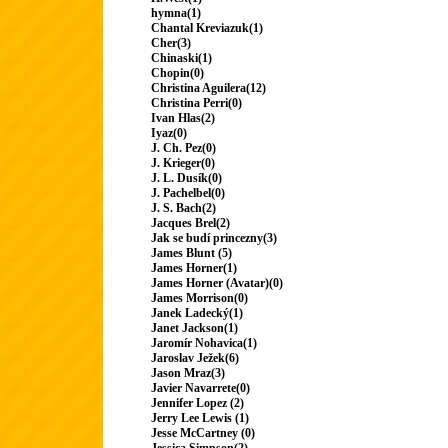
hymna(1)
Chantal Kreviazuk(1)
Cher(3)
Chinaski(1)
Chopin(0)
Christina Aguilera(12)
Christina Perri(0)
Ivan Hlas(2)
Iyaz(0)
J. Ch. Pez(0)
J. Krieger(0)
J. L. Dusík(0)
J. Pachelbel(0)
J. S. Bach(2)
Jacques Brel(2)
Jak se budí princezny(3)
James Blunt (5)
James Horner(1)
James Horner (Avatar)(0)
James Morrison(0)
Janek Ladecký(1)
Janet Jackson(1)
Jaromír Nohavica(1)
Jaroslav Ježek(6)
Jason Mraz(3)
Javier Navarrete(0)
Jennifer Lopez (2)
Jerry Lee Lewis (1)
Jesse McCartney (0)