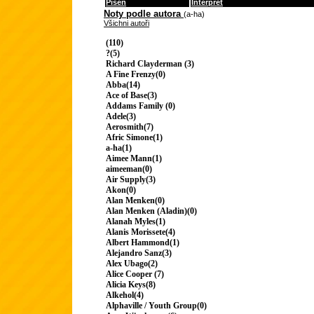
Píseň
Interpret
Noty podle autora
(a-ha)
Všichni autoři
(110)
?(5)
Richard Clayderman (3)
A Fine Frenzy(0)
Abba(14)
Ace of Base(3)
Addams Family (0)
Adele(3)
Aerosmith(7)
Afric Simone(1)
a-ha(1)
Aimee Mann(1)
aimeeman(0)
Air Supply(3)
Akon(0)
Alan Menken(0)
Alan Menken (Aladin)(0)
Alanah Myles(1)
Alanis Morissete(4)
Albert Hammond(1)
Alejandro Sanz(3)
Alex Ubago(2)
Alice Cooper (7)
Alicia Keys(8)
Alkehol(4)
Alphaville / Youth Group(0)