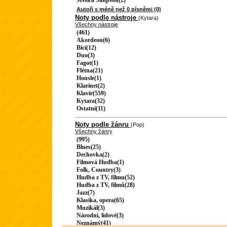
Jessica Simpson(2)
Autoři s méně než 0 písněmi (0)
Noty podle nástroje
(Kytara)
Všechny nástroje
(461)
Akordeon(6)
Bicí(12)
Duo(3)
Fagot(1)
Flétna(21)
Housle(1)
Klarinet(2)
Klavír(559)
Kytara(32)
Ostatní(11)
Noty podle žánru
(Pop)
Všechny žánry
(995)
Blues(25)
Dechovka(2)
Filmová Hudba(1)
Folk, Country(3)
Hudba z TV, filmu(52)
Hudba z TV, filmů(28)
Jazz(7)
Klasika, opera(65)
Muzikál(3)
Národní, lidové(3)
Neznámý(41)