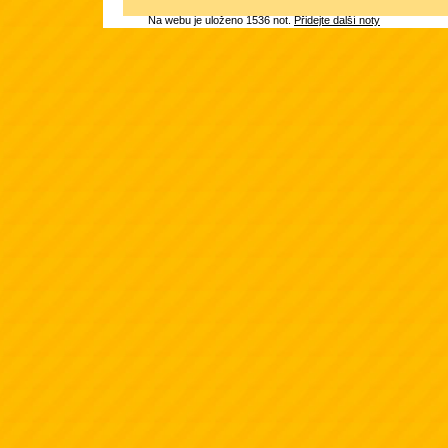
Na webu je uloženo 1536 not.
Přidejte další noty