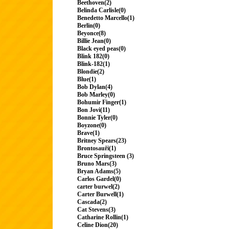
Beethoven(2)
Belinda Carlisle(0)
Benedetto Marcello(1)
Berlin(0)
Beyonce(8)
Billie Jean(0)
Black eyed peas(0)
Blink 182(0)
Blink-182(1)
Blondie(2)
Blue(1)
Bob Dylan(4)
Bob Marley(0)
Bohumir Finger(1)
Bon Jovi(11)
Bonnie Tyler(0)
Boyzone(0)
Brave(1)
Britney Spears(23)
Brontosauři(1)
Bruce Springsteen (3)
Bruno Mars(3)
Bryan Adams(5)
Carlos Gardel(0)
carter burwel(2)
Carter Burwell(1)
Cascada(2)
Cat Stevens(3)
Catharine Rollin(1)
Celine Dion(20)