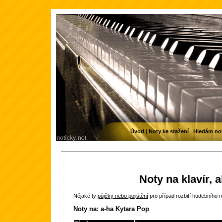
Úvod
|
Noty ke stažení
|
Hledám no
Noty na klavír, 
Nějaké ty
půjčky nebo pojištění
pro případ rozbití hudebního n
Noty na: a-ha Kytara Pop